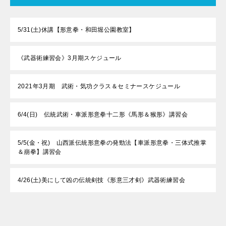
5/31(土)休講【形意拳・和田堀公園教室】
《武器術練習会》3月期スケジュール
2021年3月期 武術・気功クラス＆セミナースケジュール
6/4(日) 伝統武術・車派形意拳十二形《馬形＆猴形》講習会
5/5(金・祝) 山西派伝統形意拳の発勁法【車派形意拳・三体式推掌
＆崩拳】講習会
4/26(土)美にして凶の伝統剣技《形意三才剣》武器術練習会