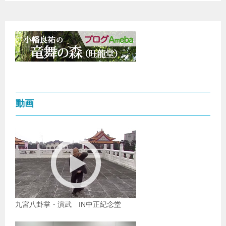
動画
九宮八卦掌・演武 IN中正紀念堂