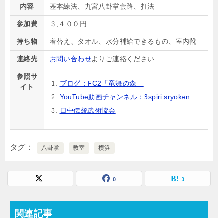
内容
基本練法、九宮八卦掌套路、打法
参加費
３,４００円
持ち物
着替え、タオル、水分補給できるもの、室内靴
連絡先
お問い合わせ
よりご連絡ください
参照サ
ブログ：FC2「竜舞の森」
イト
YouTube動画チャンネル：3spiritsryoken
日中伝統武術協会
タグ
八卦掌
教室
横浜
0
0
関連記事