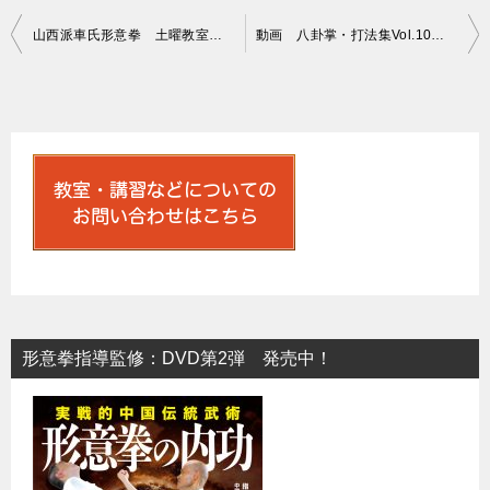
投
山西派車氏形意拳 土曜教室（１２月）
動画 八卦掌・打法集Vol.10～陰陽魚掌・上下～ をYoutubeにアップしました
稿
ナ
ビ
ゲ
ー
シ
ョ
ン
形意拳指導監修：DVD第2弾 発売中！