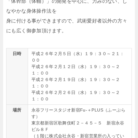
「体幹部（体軸）」の開発を中心に、力みのない、し
なやかな身体操作法を
身に付ける事ができますので、武術愛好者以外の方々
にも広く御参加頂けます。
日時
平成２６年２月５日（水）１９：３０～２１：
００
平成２６年２月１２日（水）１９：３０～２
１：００
平成２６年２月１９日（水）１９：３０～２
１：００
平成２６年２月２６日（水）１９：３０～２
１：００
場所
永谷フリースタジオ新宿Fu-＋PLUS（ふーぷら
す）
東京都新宿区歌舞伎町２－４５－５ 新宿永谷
ビル８Ｆ
（１階に株式会社永谷・新宿営業所の入ってい