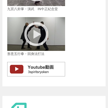
九宮八卦掌・演武 IN中正紀念堂
形意五行拳・回身法打法