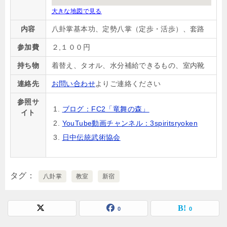
大きな地図で見る
内容
八卦掌基本功、定勢八掌（定歩・活歩）、套路
参加費
２,１００円
持ち物
着替え、タオル、水分補給できるもの、室内靴
連絡先
お問い合わせ
よりご連絡ください
参照サ
ブログ：FC2「竜舞の森」
イト
YouTube動画チャンネル：3spiritsryoken
日中伝統武術協会
タグ
八卦掌
教室
新宿
0
0