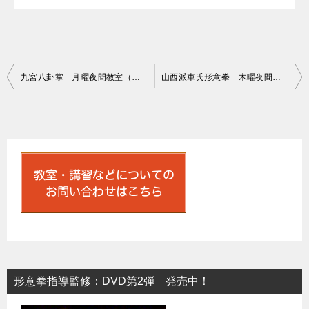
投
九宮八卦掌 月曜夜間教室（２月）
山西派車氏形意拳 木曜夜間教室（２月）
稿
ナ
ビ
ゲ
ー
シ
ョ
ン
形意拳指導監修：DVD第2弾 発売中！