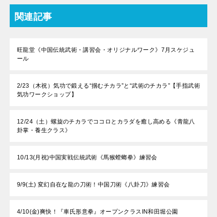
関連記事
旺龍堂《中国伝統武術・講習会・オリジナルワーク》7月スケジュ
ール
2/23（木祝）気功で鍛える“掴むチカラ”と“武術のチカラ”【手指武術
気功ワークショップ】
12/24（土）螺旋のチカラでココロとカラダを癒し高める《青龍八
卦掌・養生クラス》
10/13(月祝)中国実戦伝統武術《馬猴螳螂拳》練習会
9/9(土) 変幻自在な龍の刀術！中国刀術《八卦刀》練習会
4/10(金)爽快！『車氏形意拳』オープンクラスIN和田堀公園