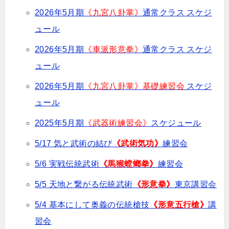
2026年5月期
《九宮八卦掌》
通常クラス スケジ
ュール
2026年5月期
《車派形意拳》
通常クラス スケジ
ュール
2026年5月期
《九宮八卦掌》基礎練習会
スケジ
ュール
2025年5月期
《武器術練習会》
スケジュール
5/17 気と武術の結び
《武術気功》
練習会
5/6 実戦伝統武術
《馬猴螳螂拳》
練習会
5/5 天地と繋がる伝統武術
《形意拳》
東京講習会
5/4 基本にして奥義の伝統槍技
《形意五行槍》
講
習会