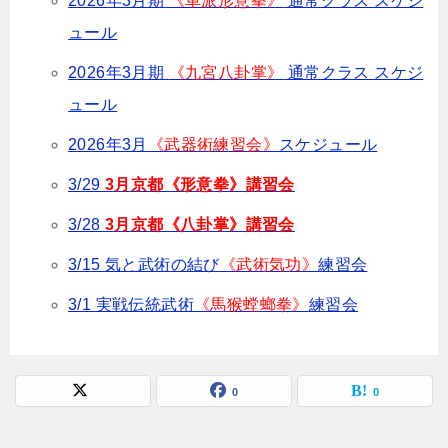
2026年3月期
《車派形意拳》
通常クラス スケジ
ュール
2026年3月期
《九宮八卦掌》
通常クラス スケジ
ュール
2026年3月
《武器術練習会》
スケジュール
3/29
3月
京都《形意拳》講習会
3/28
3月京都《八卦掌》講習会
3/15 気と武術の結び
《武術気功》
練習会
3/1 実戦伝統武術
《馬猴螳螂拳》
練習会
0
0