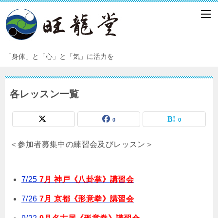
「身体」と「心」と「気」に活力を
各レッスン一覧
0
0
＜参加者募集中の練習会及びレッスン＞
7/25
7月
神戸《八卦掌》講習会
7/26
7月 京都《形意拳》講習会