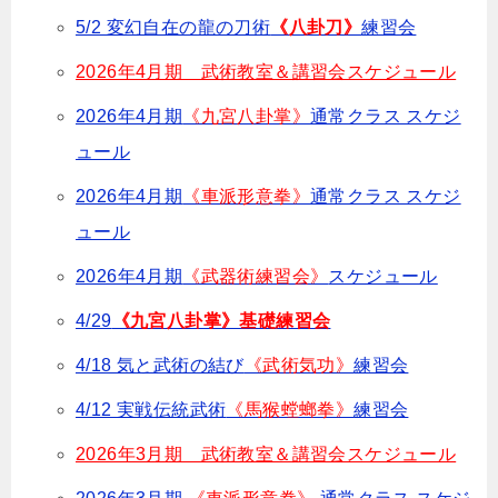
5/2 変幻自在の龍の刀術
《八卦刀》
練習会
2026年4月期 武術教室＆講習会スケジュール
2026年4月期
《九宮八卦掌》
通常クラス スケジ
ュール
2026年4月期
《車派形意拳》
通常クラス スケジ
ュール
2026年4月期
《武器術練習会》
スケジュール
4/29
《九宮八卦掌》基礎
練習会
4/18 気と武術の結び
《武術気功》
練習会
4/12 実戦伝統武術
《馬猴螳螂拳》
練習会
2026年3月期 武術教室＆講習会スケジュール