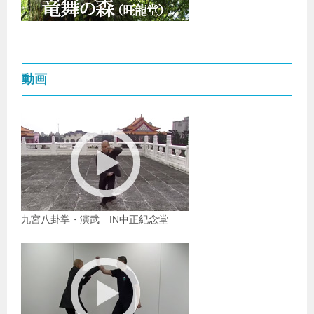
動画
九宮八卦掌・演武 IN中正紀念堂