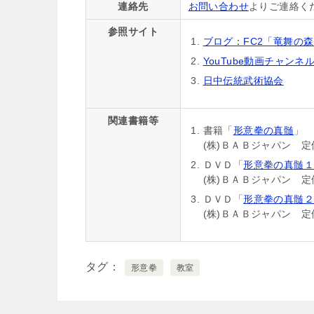
連絡先
お問い合わせ
よりご連絡く
参照サイト
ブログ：FC2「竜舞の
YouTube動画チャンネル：3s
日中伝統武術協会
関連書籍等
書籍「
形意拳の真髄
」 
(株)ＢＡＢジャパン 定
ＤＶＤ「
形意拳の真髄１
(株)ＢＡＢジャパン 定
ＤＶＤ「
形意拳の真髄２
(株)ＢＡＢジャパン 定
タグ
形意拳
教室