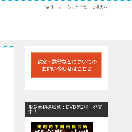
「身体」と「心」と「気」に活力を
形意拳指導監修：DVD第2弾 発売
中！