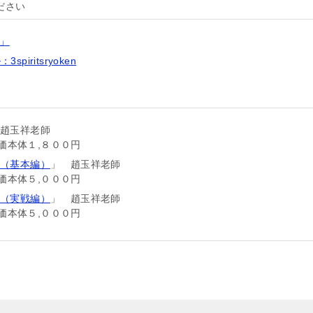
ださい
森」
piritsryoken
趙玉祥老師
価本体１,８００円
（基本編）
」 趙玉祥老師
価本体５,０００円
（実戦編）
」 趙玉祥老師
価本体５,０００円