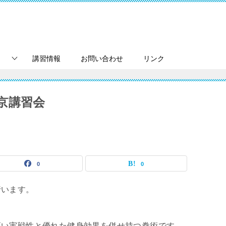
講習情報
お問い合わせ
リンク
京講習会
0
0
行います。
高い実戦性と優れた健身効果を併せ持つ拳術です。