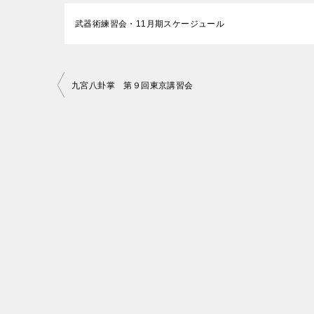
武器術練習会・11月期スケージュール
投
九宮八卦掌 第９回東京講習会
稿
ナ
ビ
ゲ
ー
シ
ョ
ン