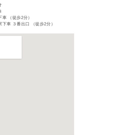
オ
８
車 （徒歩2分）
下車 ３番出口 （徒歩2分）