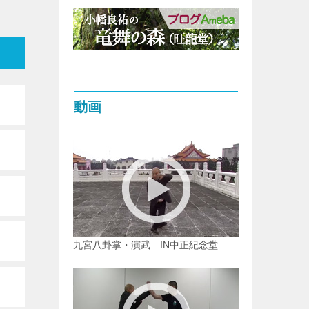
動画
九宮八卦掌・演武 IN中正紀念堂