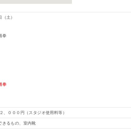
日（土）
補拳
補拳
は２、０００円（スタジオ使用料等）
できるもの、室内靴