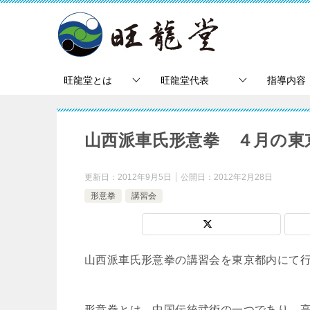
旺龍堂とは
旺龍堂代表
指導内容
山西派車氏形意拳 ４月の東
更新日：
2012年9月5日
公開日：
2012年2月28日
形意拳
講習会
山西派車氏形意拳の講習会を東京都内にて
形意拳とは、中国伝統武術の一つであり、