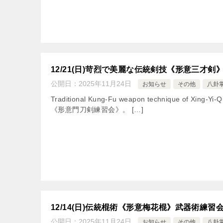
12/21(日)苛烈で美麗な伝統剣技《形意三才剣
公開日：
2025年11月24日
お知らせ
その他
八卦
Traditional Kung-Fu weapon technique of Xi
《形意門刀剣練習会》。 […]
12/14(日)伝統棍術《形意梅花棍》武器術練習
公開日：
2025年11月24日
お知らせ
その他
八卦