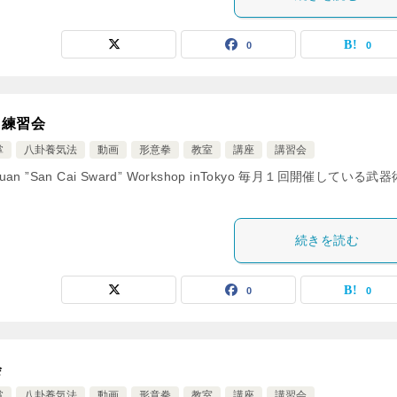
0
0
》練習会
掌
八卦養気法
動画
形意拳
教室
講座
講習会
ng-Yi-Quan ”San Cai Sward” Workshop inTokyo 毎月１回開催している武
続きを読む
0
0
会
掌
八卦養気法
動画
形意拳
教室
講座
講習会