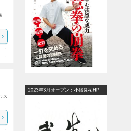
器術
2023年3月オープン：小幡良祐HP
ラス