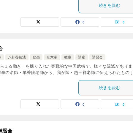
続きを読む
0
0
会
掌
八卦養気法
動画
形意拳
教室
講座
講習会
らえる動き」を採り入れた実戦的な中国武術で、様々な流派がありま
拳の名師・単香陵老師から、我が師・趙玉祥老師に伝えられたもの [
続きを読む
0
0
練習会