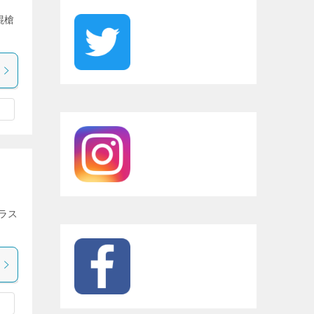
門棍槍
ラス