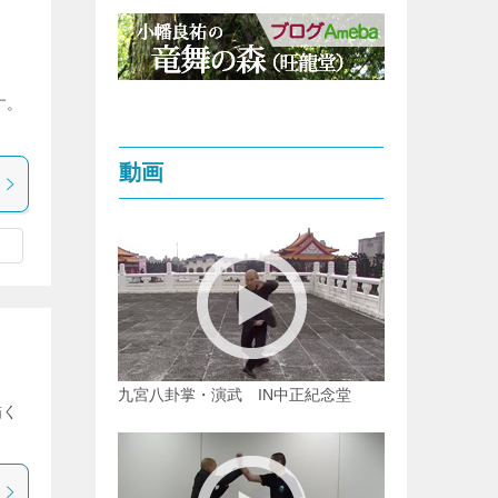
す。
動画
九宮八卦掌・演武 IN中正紀念堂
描く