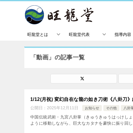
旺龍堂とは
旺龍堂代表
指導内容
「動画」の記事一覧
1/12(月祝) 変幻自在な龍の如き刀術《八卦刀
公開日：
2025年12月11日
お知らせ
その他
八卦
中国伝統武術・九宮八卦掌（きゅうきゅうはっけしょ
ように移動しながら、巨大なカタナを豪快に振り回しま