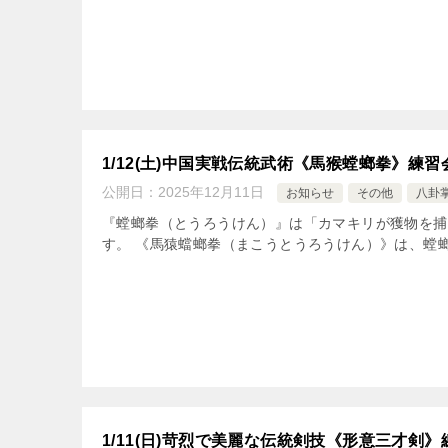
1/12(土)中国実戦伝統武術《馬猴螳螂拳》練習
公開日：
2025年12月11日
お知らせ
その他
八卦
『螳螂拳（とうろうけん）』は「カマキリが獲物を捕
す。 《馬猿蟷螂拳（まこうとうろうけん）》は、螳螂
1/11(日)苛烈で美麗な伝統剣技《形意三才剣》