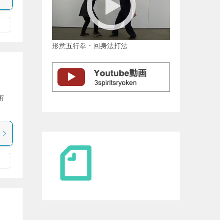
形意五行拳・回身法打法
器術