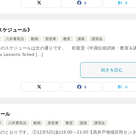
0
0
スケジュール》
八卦養気法
動画
形意拳
教室
講座
講習会
≫のスケジュールは次の通りです。 旺龍堂《中国伝統武術・教室＆
Lessons Sched […]
続きを読む
0
0
ュール
掌
八卦養気法
動画
形意拳
教室
講座
講習会
おりです。 ①12月5日(金)19:00～21:00【高井戸地域区民セン