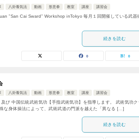
掌
八卦養気法
動画
形意拳
教室
講座
講習会
ng-Yi-Quan ”San Cai Sward” Workshop inTokyo 毎月１回開催している武
続きを読む
0
0
会
掌
八卦養気法
動画
形意拳
教室
講座
講習会
 及び 中国伝統武術気功【手指武術気功】を指導します。 武術気功ク
殊な身体操法によって、武術武道の門派を越えた「異なる […]
続きを読む