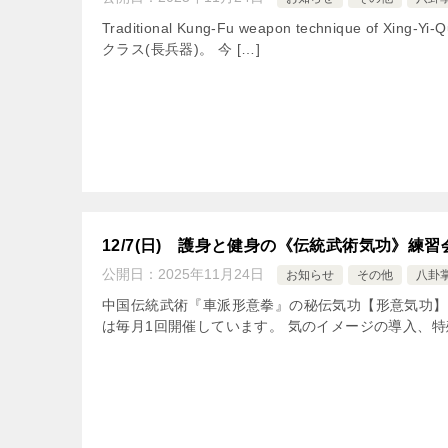
Traditional Kung-Fu weapon technique of Xi
クラス(長兵器)。 今 […]
12/7(日) 護身と健身の《伝統武術気功》練習
公開日：
2025年11月24日
お知らせ
その他
八卦
中国伝統武術『車派形意拳』の秘伝気功【形意気功】
は毎月1回開催しています。 気のイメージの導入、特