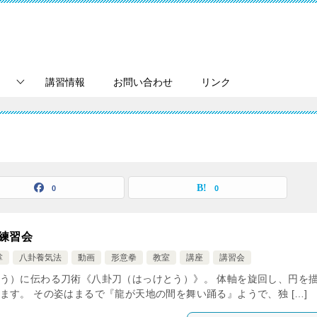
講習情報
お問い合わせ
リンク
0
0
》練習会
掌
八卦養気法
動画
形意拳
教室
講座
講習会
う）に伝わる刀術《八卦刀（はっけとう）》。 体軸を旋回し、円を
す。 その姿はまるで『龍が天地の間を舞い踊る』ようで、独 […]