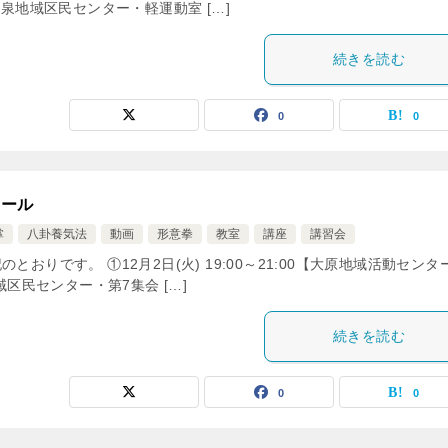
福和泉地域区民センター・軽運動室 […]
続きを読む
0
0
ュール
掌
八卦養気法
動画
形意拳
教室
講座
講習会
りです。 ①12月2日(火) 19:00～21:00【大原地域活動センタ
地域区民センター・第7集会 […]
続きを読む
0
0