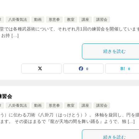
掌
八卦養気法
動画
形意拳
教室
講座
講習会
r 2025 – 旺龍堂では各種武器術について、それぞれ月1回の練習会を開催していま
持 […]
続きを読む
0
0
練習会
掌
八卦養気法
動画
形意拳
教室
講座
講習会
う）に伝わる刀術《八卦刀（はっけとう）》。 体軸を旋回し、円を
す。 その姿はまるで『龍が天地の間を舞い踊る』ようで、独 […]
続きを読む