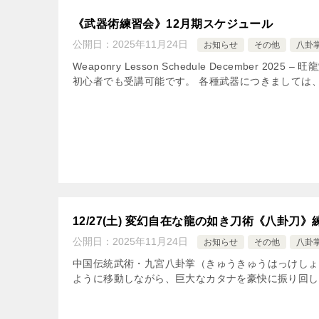
《武器術練習会》12月期スケジュール
公開日：
2025年11月24日
お知らせ
その他
八卦
Weaponry Lesson Schedule Decembe
初心者でも受講可能です。 各種武器につきましては、お
12/27(土) 変幻自在な龍の如き刀術《八卦刀》
公開日：
2025年11月24日
お知らせ
その他
八卦
中国伝統武術・九宮八卦掌（きゅうきゅうはっけしょ
ように移動しながら、巨大なカタナを豪快に振り回しま