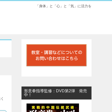
「身体」と「心」と「気」に活力を
形意拳指導監修：DVD第2弾 発売
中！
描く