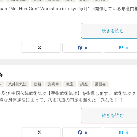
ng-Yi-Quan ”Mei Hua Gun” Workshop inTokyo 毎月1回開催している形意
続きを読む
0
0
会
掌
八卦養気法
動画
形意拳
教室
講座
講習会
 及び 中国伝統武術気功【手指武術気功】を指導します。 武術気功ク
殊な身体操法によって、武術武道の門派を越えた「異なる […]
続きを読む
0
0