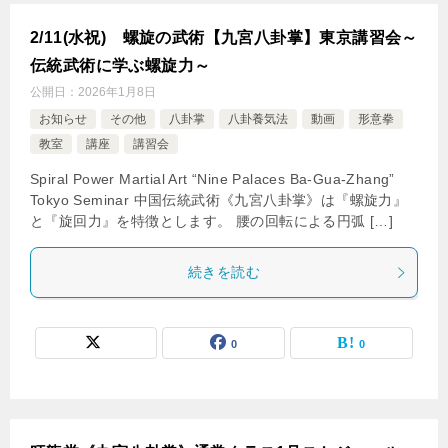
2/11(水祝) 螺旋の武術【九宮八卦掌】東京講習会～
伝統武術に学ぶ螺旋力～
公開日：
2026年1月8日
お知らせ
その他
八卦掌
八卦養気法
動画
形意拳
教室
講座
講習会
Spiral Power Martial Art “Nine Palaces Ba-Gua-Zhang”
Tokyo Seminar 中国伝統武術《九宮八卦掌》は『螺旋力』
と『旋回力』を特徴とします。 腰の回転による円弧 […]
続きを読む
0
0