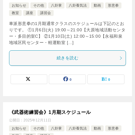
お知らせ
その他
八卦掌
八卦養気法
動画
形意拳
教室
講座
講習会
車派形意拳の1月期通常クラスのスケジュールは下記のとお
りです。 ①1月6日(火) 19:00～21:00【大原地域活動センタ
ー・多目的室C】 ②1月10日(土) 12:00～15:00【永福和泉
地域区民センター・軽運動室 […]
続きを読む
0
0
《武器術練習会》1月期スケジュール
公開日：
2025年12月11日
お知らせ
その他
八卦掌
八卦養気法
動画
形意拳