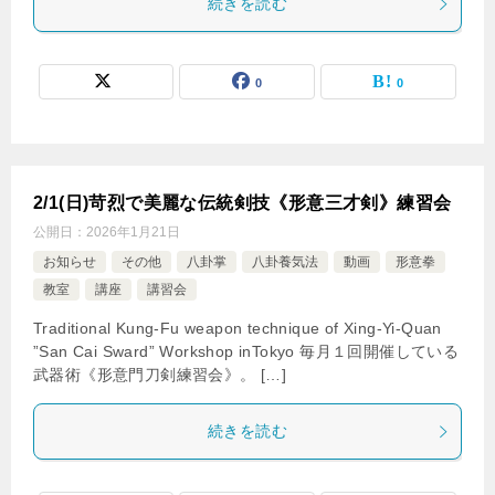
続きを読む
0
0
2/1(日)苛烈で美麗な伝統剣技《形意三才剣》練習会
公開日：
2026年1月21日
お知らせ
その他
八卦掌
八卦養気法
動画
形意拳
教室
講座
講習会
Traditional Kung-Fu weapon technique of Xing-Yi-Quan
”San Cai Sward” Workshop inTokyo 毎月１回開催している
武器術《形意門刀剣練習会》。 […]
続きを読む