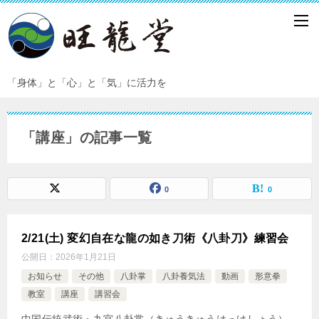
「身体」と「心」と「気」に活力を
「講座」の記事一覧
0
0
2/21(土) 変幻自在な龍の如き刀術《八卦刀》練習会
公開日：
2026年1月21日
お知らせ
その他
八卦掌
八卦養気法
動画
形意拳
教室
講座
講習会