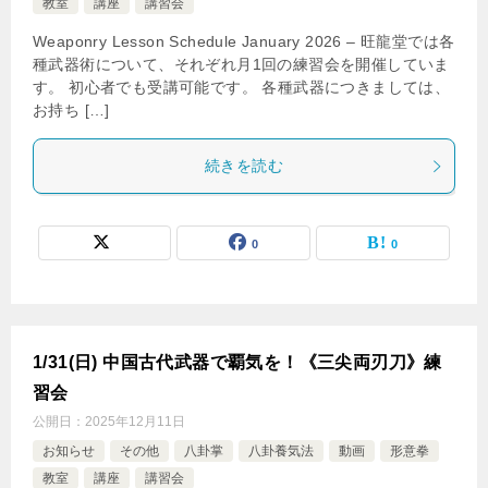
教室
講座
講習会
Weaponry Lesson Schedule January 2026 – 旺龍堂では各
種武器術について、それぞれ月1回の練習会を開催していま
す。 初心者でも受講可能です。 各種武器につきましては、
お持ち […]
続きを読む
0
0
1/31(日) 中国古代武器で覇気を！《三尖両刃刀》練
習会
公開日：
2025年12月11日
お知らせ
その他
八卦掌
八卦養気法
動画
形意拳
教室
講座
講習会