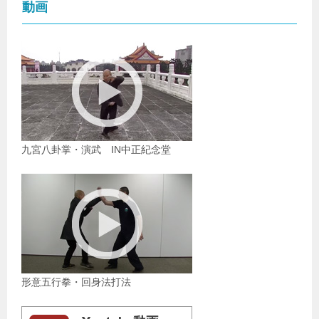
動画
九宮八卦掌・演武 IN中正紀念堂
形意五行拳・回身法打法