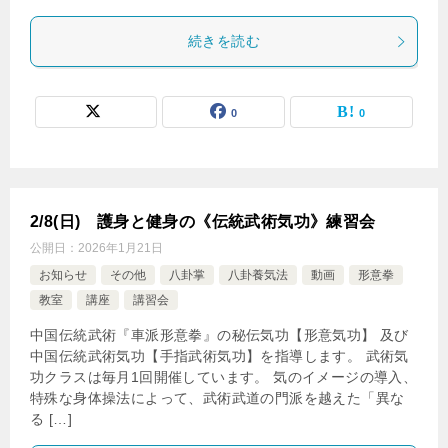
続きを読む
0
0
2/8(日) 護身と健身の《伝統武術気功》練習会
公開日：
2026年1月21日
お知らせ
その他
八卦掌
八卦養気法
動画
形意拳
教室
講座
講習会
中国伝統武術『車派形意拳』の秘伝気功【形意気功】 及び
中国伝統武術気功【手指武術気功】を指導します。 武術気
功クラスは毎月1回開催しています。 気のイメージの導入、
特殊な身体操法によって、武術武道の門派を越えた「異な
る […]