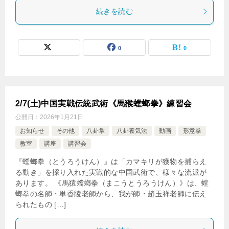
続きを読む
0
0
2/7(土)中国実戦伝統武術《馬猴螳螂拳》練習会
公開日：
2026年1月21日
お知らせ
その他
八卦掌
八卦養気法
動画
形意拳
教室
講座
講習会
『螳螂拳（とうろうけん）』は「カマキリが獲物を捕らえ
る動き」を採り入れた実戦的な中国武術で、様々な流派が
あります。 《馬猿蟷螂拳（まこうとうろうけん）》は、螳
螂拳の名師・単香陵老師から、我が師・趙玉祥老師に伝え
られたもの […]