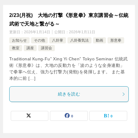
2/23(月祝) 大地の打撃《形意拳》東京講習会～伝統
武術で天地と繋がる～
更新日：
2026年1月14日
公開日：
2026年1月11日
お知らせ
その他
八卦掌
八卦養気法
動画
形意拳
教室
講座
講習会
Traditional Kung-Fu” Xing Yi Chen” Tokyo Seminar 伝統武
術《形意拳》は、大地の反動力を「波のような全身連動」
で拳掌へ伝え、強力な打撃力(発勁)を発揮します。 また基
本的に前 […]
続きを読む
0
0