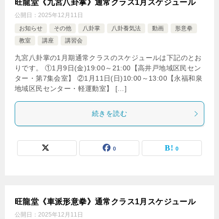
旺龍堂《九宮八卦掌》通常クラス1月スケジュール
公開日：
2025年12月11日
お知らせ
その他
八卦掌
八卦養気法
動画
形意拳
教室
講座
講習会
九宮八卦掌の1月期通常クラスのスケジュールは下記のとお
りです。 ①1月9日(金)19:00～21:00【高井戸地域区民セン
ター・第7集会室】 ②1月11日(日)10:00～13:00【永福和泉
地域区民センター・軽運動室】 […]
続きを読む
0
0
旺龍堂《車派形意拳》通常クラス1月スケジュール
公開日：
2025年12月11日