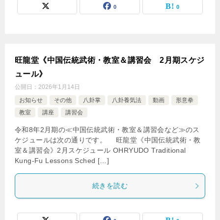
0
0
旺龍堂《中国伝統武術・教室＆講習会 2月期スケジ
ュール》
公開日：
2026年1月14日
お知らせ
その他
八卦掌
八卦養気法
動画
形意拳
教室
講座
講習会
令和8年2月期の≪中国伝統武術・教室＆講習会など≫のス
ケジュールは次の通りです。 旺龍堂《中国伝統武術・教
室＆講習会》2月スケジュール OHRYUDO Traditional
Kung-Fu Lessons Sched […]
続きを読む