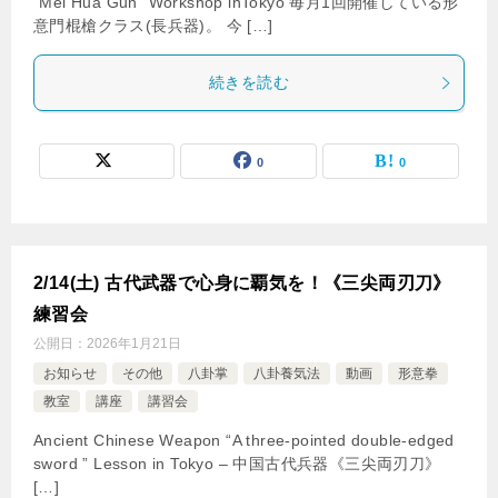
”Mei Hua Gun” Workshop inTokyo 毎月1回開催している形
意門棍槍クラス(長兵器)。 今 […]
続きを読む
0
0
2/14(土) 古代武器で心身に覇気を！《三尖両刃刀》
練習会
公開日：
2026年1月21日
お知らせ
その他
八卦掌
八卦養気法
動画
形意拳
教室
講座
講習会
Ancient Chinese Weapon “A three-pointed double-edged
sword ” Lesson in Tokyo – 中国古代兵器《三尖両刃刀》
[…]