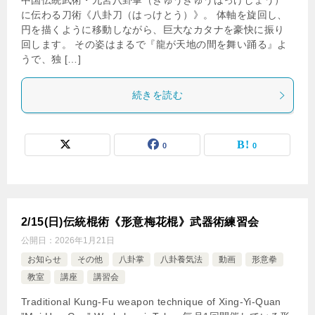
中国伝統武術・九宮八卦掌（きゅうきゅうはっけしょう）
に伝わる刀術《八卦刀（はっけとう）》。 体軸を旋回し、
円を描くように移動しながら、巨大なカタナを豪快に振り
回します。 その姿はまるで『龍が天地の間を舞い踊る』よ
うで、独 […]
続きを読む
0
0
2/15(日)伝統棍術《形意梅花棍》武器術練習会
公開日：
2026年1月21日
お知らせ
その他
八卦掌
八卦養気法
動画
形意拳
教室
講座
講習会
Traditional Kung-Fu weapon technique of Xing-Yi-Quan