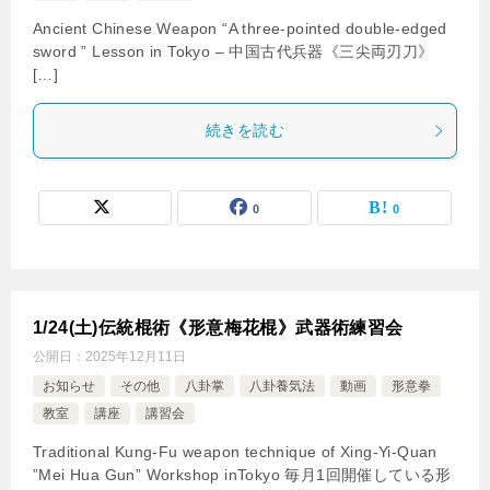
Ancient Chinese Weapon “A three-pointed double-edged
sword ” Lesson in Tokyo – 中国古代兵器《三尖両刃刀》
[…]
続きを読む
0
0
1/24(土)伝統棍術《形意梅花棍》武器術練習会
公開日：
2025年12月11日
お知らせ
その他
八卦掌
八卦養気法
動画
形意拳
教室
講座
講習会
Traditional Kung-Fu weapon technique of Xing-Yi-Quan
”Mei Hua Gun” Workshop inTokyo 毎月1回開催している形