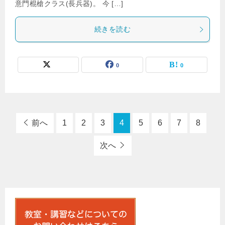
意門棍槍クラス(長兵器)。 今 […]
続きを読む
0
0
前へ
1
2
3
4
5
6
7
8
次へ