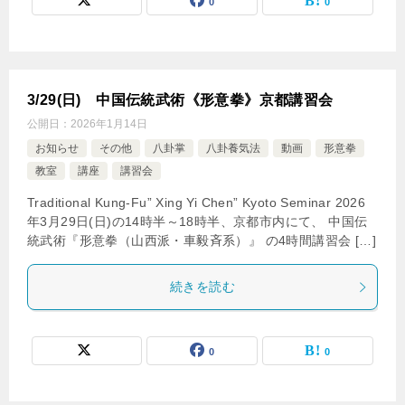
0
0
3/29(日) 中国伝統武術《形意拳》京都講習会
公開日：
2026年1月14日
お知らせ
その他
八卦掌
八卦養気法
動画
形意拳
教室
講座
講習会
Traditional Kung-Fu” Xing Yi Chen” Kyoto Seminar 2026
年3月29日(日)の14時半～18時半、京都市内にて、 中国伝
統武術『形意拳（山西派・車毅斉系）』 の4時間講習会 […]
続きを読む
0
0