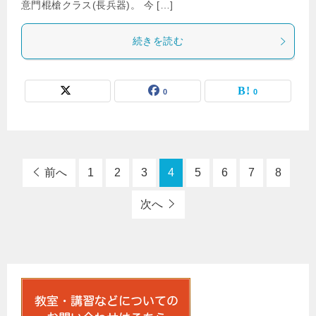
意門棍槍クラス(長兵器)。 今 […]
続きを読む
0
0
前へ
1
2
3
4
5
6
7
8
次へ