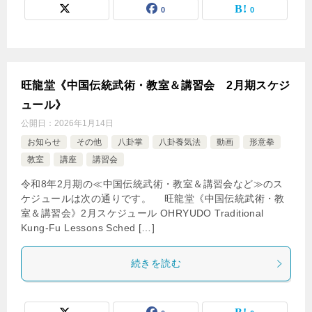
0
0
旺龍堂《中国伝統武術・教室＆講習会 2月期スケジ
ュール》
公開日：
2026年1月14日
お知らせ
その他
八卦掌
八卦養気法
動画
形意拳
教室
講座
講習会
令和8年2月期の≪中国伝統武術・教室＆講習会など≫のス
ケジュールは次の通りです。 旺龍堂《中国伝統武術・教
室＆講習会》2月スケジュール OHRYUDO Traditional
Kung-Fu Lessons Sched […]
続きを読む