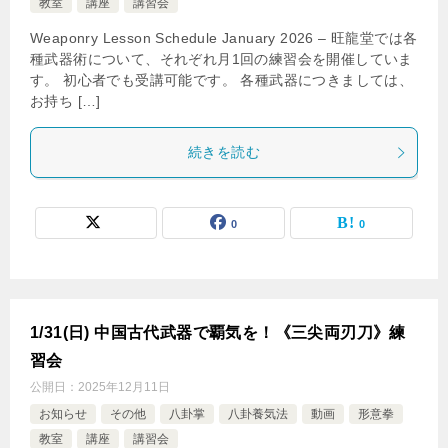
教室
講座
講習会
Weaponry Lesson Schedule January 2026 – 旺龍堂では各
種武器術について、それぞれ月1回の練習会を開催していま
す。 初心者でも受講可能です。 各種武器につきましては、
お持ち […]
続きを読む
0
0
1/31(日) 中国古代武器で覇気を！《三尖両刃刀》練
習会
公開日：
2025年12月11日
お知らせ
その他
八卦掌
八卦養気法
動画
形意拳
教室
講座
講習会