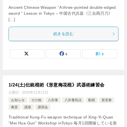
Ancient Chinese Weapon “A three-pointed double-edged
sword ” Lesson in Tokyo – 中国古代兵器《三尖両刃刀》
[…]
続きを読む
0
0
1/24(土)伝統棍術《形意梅花棍》武器術練習会
公開日：
2025年12月11日
お知らせ
その他
八卦掌
八卦養気法
動画
形意拳
教室
講座
講習会
Traditional Kung-Fu weapon technique of Xing-Yi-Quan
”Mei Hua Gun” Workshop inTokyo 毎月1回開催している形