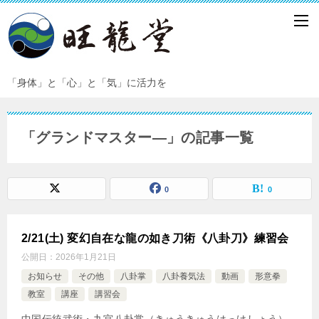
「身体」と「心」と「気」に活力を
「グランドマスター―」の記事一覧
0
0
2/21(土) 変幻自在な龍の如き刀術《八卦刀》練習会
公開日：
2026年1月21日
お知らせ
その他
八卦掌
八卦養気法
動画
形意拳
教室
講座
講習会