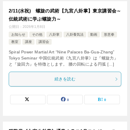
2/11(水祝) 螺旋の武術【九宮八卦掌】東京講習会～
伝統武術に学ぶ螺旋力～
公開日：
2026年1月8日
お知らせ
その他
八卦掌
八卦養気法
動画
形意拳
教室
講座
講習会
Spiral Power Martial Art “Nine Palaces Ba-Gua-Zhang”
Tokyo Seminar 中国伝統武術《九宮八卦掌》は『螺旋力』
と『旋回力』を特徴とします。 腰の回転による円弧 […]
続きを読む
0
0