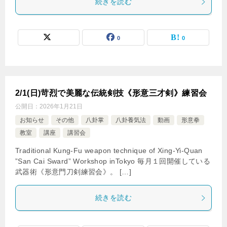
続きを読む
0
0
2/1(日)苛烈で美麗な伝統剣技《形意三才剣》練習会
公開日：
2026年1月21日
お知らせ
その他
八卦掌
八卦養気法
動画
形意拳
教室
講座
講習会
Traditional Kung-Fu weapon technique of Xing-Yi-Quan
”San Cai Sward” Workshop inTokyo 毎月１回開催している
武器術《形意門刀剣練習会》。 […]
続きを読む