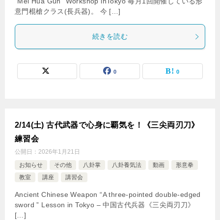
”Mei Hua Gun” Workshop inTokyo 毎月1回開催している形
意門棍槍クラス(長兵器)。 今 […]
続きを読む
0
0
2/14(土) 古代武器で心身に覇気を！《三尖両刃刀》
練習会
公開日：
2026年1月21日
お知らせ
その他
八卦掌
八卦養気法
動画
形意拳
教室
講座
講習会
Ancient Chinese Weapon “A three-pointed double-edged
sword ” Lesson in Tokyo – 中国古代兵器《三尖両刃刀》
[…]