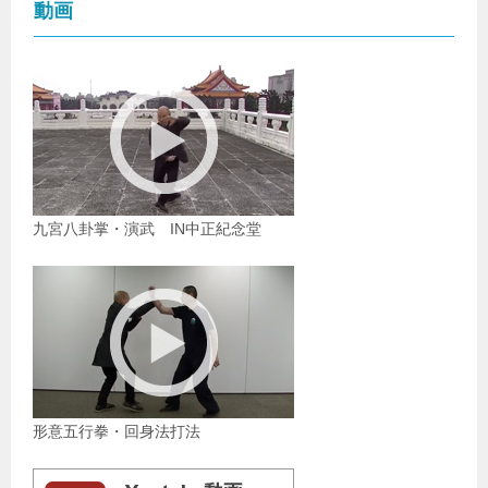
動画
九宮八卦掌・演武 IN中正紀念堂
形意五行拳・回身法打法