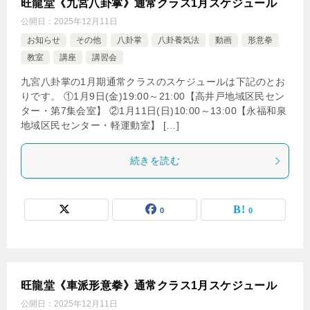
旺龍堂《九宮八卦掌》通常クラス1月スケジュール
公開日：
2025年12月11日
お知らせ
その他
八卦掌
八卦養気法
動画
形意拳
教室
講座
講習会
九宮八卦掌の1月期通常クラスのスケジュールは下記のとお
りです。 ①1月9日(金)19:00～21:00【高井戸地域区民セン
ター・第7集会室】 ②1月11日(日)10:00～13:00【永福和泉
地域区民センター・軽運動室】 […]
続きを読む
0
0
旺龍堂《車派形意拳》通常クラス1月スケジュール
公開日：
2025年12月11日