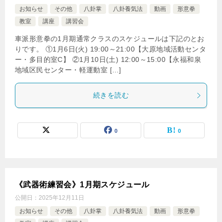
お知らせ
その他
八卦掌
八卦養気法
動画
形意拳
教室
講座
講習会
車派形意拳の1月期通常クラスのスケジュールは下記のとお
りです。 ①1月6日(火) 19:00～21:00【大原地域活動センタ
ー・多目的室C】 ②1月10日(土) 12:00～15:00【永福和泉
地域区民センター・軽運動室 […]
続きを読む
0
0
《武器術練習会》1月期スケジュール
公開日：
2025年12月11日
お知らせ
その他
八卦掌
八卦養気法
動画
形意拳