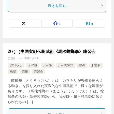
続きを読む
0
0
2/7(土)中国実戦伝統武術《馬猴螳螂拳》練習会
公開日：
2026年1月21日
お知らせ
その他
八卦掌
八卦養気法
動画
形意拳
教室
講座
講習会
『螳螂拳（とうろうけん）』は「カマキリが獲物を捕らえ
る動き」を採り入れた実戦的な中国武術で、様々な流派が
あります。 《馬猿蟷螂拳（まこうとうろうけん）》は、螳
螂拳の名師・単香陵老師から、我が師・趙玉祥老師に伝え
られたもの […]