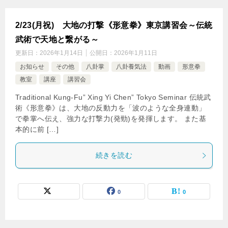
2/23(月祝) 大地の打撃《形意拳》東京講習会～伝統
武術で天地と繋がる～
更新日：
2026年1月14日
公開日：
2026年1月11日
お知らせ
その他
八卦掌
八卦養気法
動画
形意拳
教室
講座
講習会
Traditional Kung-Fu” Xing Yi Chen” Tokyo Seminar 伝統武
術《形意拳》は、大地の反動力を「波のような全身連動」
で拳掌へ伝え、強力な打撃力(発勁)を発揮します。 また基
本的に前 […]
続きを読む
0
0