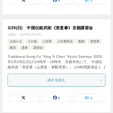
0
0
3/29(日) 中国伝統武術《形意拳》京都講習会
公開日：
2026年1月14日
お知らせ
その他
八卦掌
八卦養気法
動画
形意拳
教室
講座
講習会
Traditional Kung-Fu” Xing Yi Chen” Kyoto Seminar 2026
年3月29日(日)の14時半～18時半、京都市内にて、 中国伝
統武術『形意拳（山西派・車毅斉系）』 の4時間講習会 […]
続きを読む
0
0