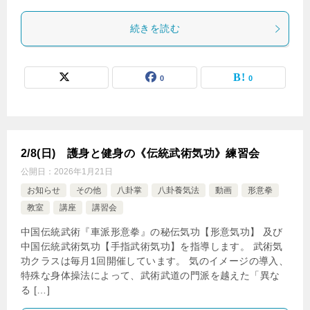
続きを読む
0
0
2/8(日) 護身と健身の《伝統武術気功》練習会
公開日：
2026年1月21日
お知らせ
その他
八卦掌
八卦養気法
動画
形意拳
教室
講座
講習会
中国伝統武術『車派形意拳』の秘伝気功【形意気功】 及び
中国伝統武術気功【手指武術気功】を指導します。 武術気
功クラスは毎月1回開催しています。 気のイメージの導入、
特殊な身体操法によって、武術武道の門派を越えた「異な
る […]