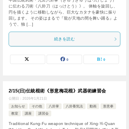
中国伝統武術・九宮八卦掌（きゅうきゅうはっけしょう）
に伝わる刀術《八卦刀（はっけとう）》。 体軸を旋回し、
円を描くように移動しながら、巨大なカタナを豪快に振り
回します。 その姿はまるで『龍が天地の間を舞い踊る』よ
うで、独 […]
続きを読む
0
0
2/15(日)伝統棍術《形意梅花棍》武器術練習会
公開日：
2026年1月21日
お知らせ
その他
八卦掌
八卦養気法
動画
形意拳
教室
講座
講習会
Traditional Kung-Fu weapon technique of Xing-Yi-Quan