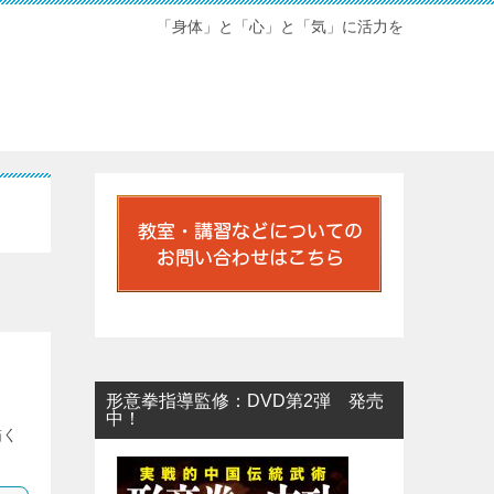
「身体」と「心」と「気」に活力を
形意拳指導監修：DVD第2弾 発売
中！
描く