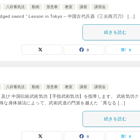
八卦養気法
動画
形意拳
教室
講座
講習会
uble-edged sword ” Lesson in Tokyo – 中国古代兵器《三尖両刃刀》 […]
続きを読む
0
0
八卦養気法
動画
形意拳
教室
講座
講習会
 及び 中国伝統武術気功【手指武術気功】を指導します。 武術気功ク
殊な身体操法によって、武術武道の門派を越えた「異なる […]
続きを読む
0
0