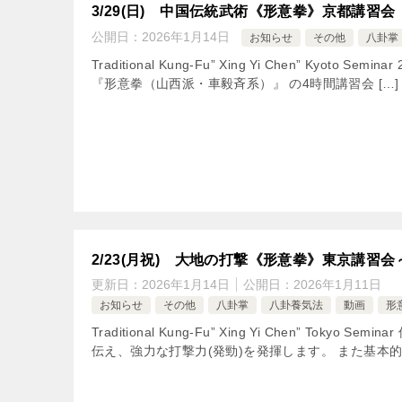
3/29(日) 中国伝統武術《形意拳》京都講習会
公開日：
2026年1月14日
お知らせ
その他
八卦掌
Traditional Kung-Fu” Xing Yi Chen” Ky
『形意拳（山西派・車毅斉系）』 の4時間講習会 […]
2/23(月祝) 大地の打撃《形意拳》東京講習
更新日：
2026年1月14日
公開日：
2026年1月11日
お知らせ
その他
八卦掌
八卦養気法
動画
形
Traditional Kung-Fu” Xing Yi Chen”
伝え、強力な打撃力(発勁)を発揮します。 また基本的に