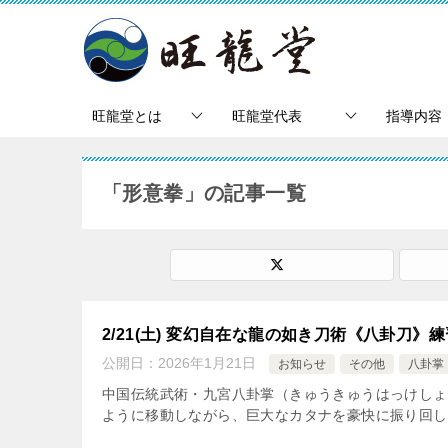
旺龍堂とは
旺龍堂代表
指導内容
「形意拳」の記事一覧
2/21(土) 変幻自在な龍の如き刀術《八卦刀》
公開日：
2026年1月21日
お知らせ
その他
八卦掌
中国伝統武術・九宮八卦掌（きゅうきゅうはっけしょ
ように移動しながら、巨大なカタナを豪快に振り回しま