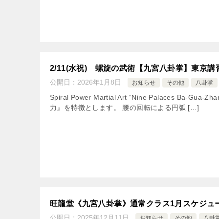
2/11(水祝) 螺旋の武術【九宮八卦掌】東京
公開日：
2026年1月8日
お知らせ
その他
八卦掌
Spiral Power Martial Art “Nine Palaces
力』を特徴とします。 腰の回転による円弧 […]
旺龍堂《九宮八卦掌》通常クラス1月スケジュ
公開日：
2025年12月11日
お知らせ
その他
八卦