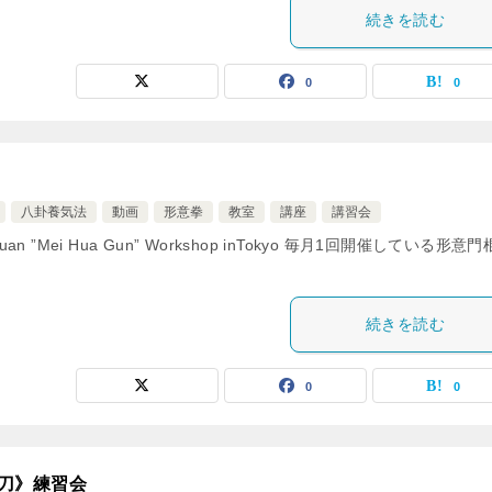
続きを読む
0
0
八卦養気法
動画
形意拳
教室
講座
講習会
ng-Yi-Quan ”Mei Hua Gun” Workshop inTokyo 毎月1回開催している形意
続きを読む
0
0
刃刀》練習会