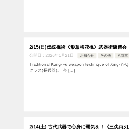
2/15(日)伝統棍術《形意梅花棍》武器術練習会
公開日：
2026年1月21日
お知らせ
その他
八卦掌
Traditional Kung-Fu weapon technique of Xi
クラス(長兵器)。 今 […]
2/14(土) 古代武器で心身に覇気を！《三尖両