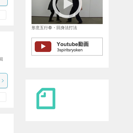
形意五行拳・回身法打法
旋回