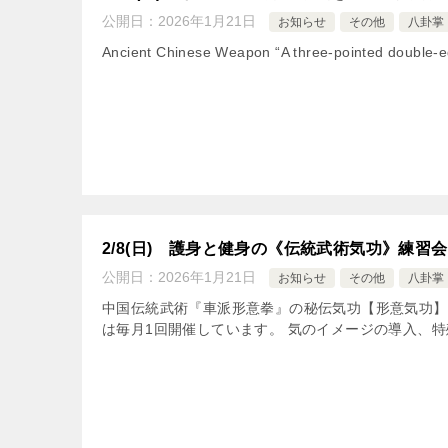
公開日：
2026年1月21日
お知らせ
その他
八卦掌
Ancient Chinese Weapon “A three-pointed do
2/8(日) 護身と健身の《伝統武術気功》練習会
公開日：
2026年1月21日
お知らせ
その他
八卦掌
中国伝統武術『車派形意拳』の秘伝気功【形意気功】
は毎月1回開催しています。 気のイメージの導入、特