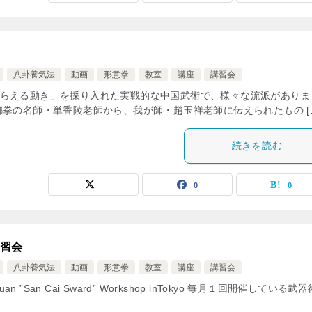
八卦養気法
動画
形意拳
教室
講座
講習会
らえる動き」を採り入れた実戦的な中国武術で、様々な流派がありま
拳の名師・単香陵老師から、我が師・趙玉祥老師に伝えられたもの [
続きを読む
0
0
練習会
八卦養気法
動画
形意拳
教室
講座
講習会
ng-Yi-Quan ”San Cai Sward” Workshop inTokyo 毎月１回開催している武