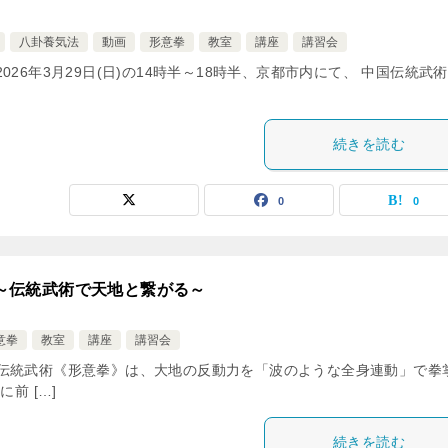
八卦養気法
動画
形意拳
教室
講座
講習会
oto Seminar 2026年3月29日(日)の14時半～18時半、京都市内にて、 中国伝統武術
続きを読む
0
0
会～伝統武術で天地と繋がる～
意拳
教室
講座
講習会
 Tokyo Seminar 伝統武術《形意拳》は、大地の反動力を「波のような全身連動」で
前 […]
続きを読む