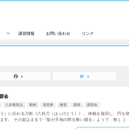
講習情報
お問い合わせ
リンク
0
0
練習会
八卦養気法
動画
形意拳
教室
講座
講習会
う）に伝わる刀術《八卦刀（はっけとう）》。 体軸を旋回し、円を
す。 その姿はまるで『龍が天地の間を舞い踊る』ようで、独 […]