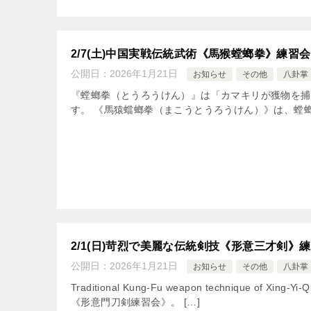
2/7(土)中国実戦伝統武術《馬猴螳螂拳》練習会
公開日：
2026年1月21日
お知らせ
その他
八卦掌
『螳螂拳（とうろうけん）』は「カマキリが獲物を捕
す。 《馬猿蟷螂拳（まこうとうろうけん）》は、螳螂
2/1(日)苛烈で美麗な伝統剣技《形意三才剣》
公開日：
2026年1月21日
お知らせ
その他
八卦掌
Traditional Kung-Fu weapon technique of Xi
《形意門刀剣練習会》。 […]