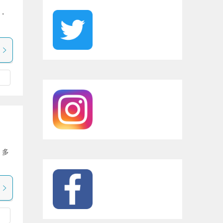
ー・
・多