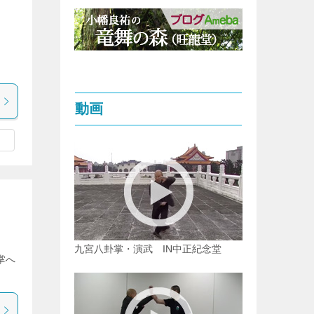
動画
九宮八卦掌・演武 IN中正紀念堂
拳掌へ