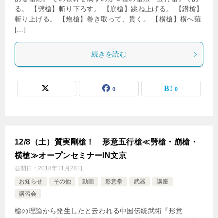
る。 【劈槍】斬り下ろす。 【崩槍】跳ね上げる。 【鑽槍】
斬り上げる。 【炮槍】巻き取って、貫く。 【横槍】横へ薙
[…]
続きを読む
0
0
12/8（土）質実剛槍！ 形意五行槍≪劈槍・崩槍・
横槍≫オープンセミナーIN文京
公開日：
2018年11月28日
お知らせ
その他
動画
形意拳
武器
講座
講習会
槍の理論から発生したと云われる中国伝統武術『形意