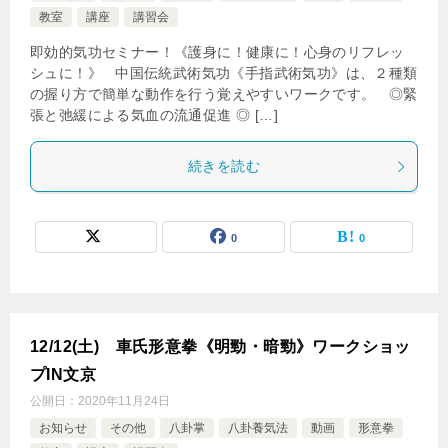
教室
講座
講習会
即効的気功セミナー！《護身に！健康に！心身のリフレッ
シュに！》 中国伝統武術気功《手指武術気功》は、２種類
の握り方で簡単な動作を行う覚えやすいワークです。 ◎緊
張と弛緩による気血の流通促進 ◎ […]
続きを読む
0
0
12/12(土) 車氏形意拳《明勁・暗勁》ワークショッ
プIN文京
公開日：
2020年11月24日
お知らせ
その他
八卦掌
八卦養気法
動画
形意拳