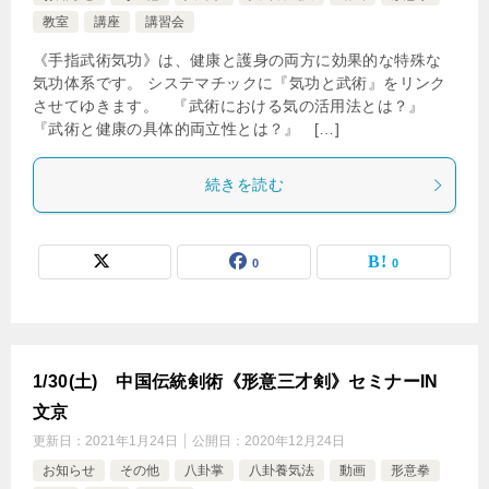
教室
講座
講習会
《手指武術気功》は、健康と護身の両方に効果的な特殊な
気功体系です。 システマチックに『気功と武術』をリンク
させてゆきます。 『武術における気の活用法とは？』
『武術と健康の具体的両立性とは？』 […]
続きを読む
0
0
1/30(土) 中国伝統剣術《形意三才剣》セミナーIN
文京
更新日：
2021年1月24日
公開日：
2020年12月24日
お知らせ
その他
八卦掌
八卦養気法
動画
形意拳