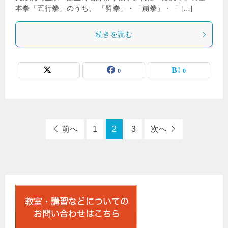
本拳「五行拳」のうち、 「劈拳」・「崩拳」・「 […]
続きを読む
0
0
前へ
1
2
3
次へ