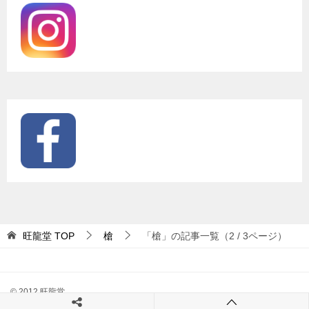
旺龍堂
TOP
槍
「槍」の記事一覧（2 / 3ページ）
© 2012 旺龍堂