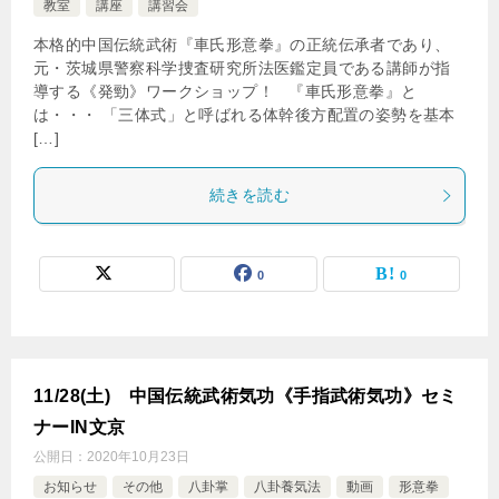
教室
講座
講習会
本格的中国伝統武術『車氏形意拳』の正統伝承者であり、
元・茨城県警察科学捜査研究所法医鑑定員である講師が指
導する《発勁》ワークショップ！ 『車氏形意拳』と
は・・・ 「三体式」と呼ばれる体幹後方配置の姿勢を基本
[…]
続きを読む
0
0
11/28(土) 中国伝統武術気功《手指武術気功》セミ
ナーIN文京
公開日：
2020年10月23日
お知らせ
その他
八卦掌
八卦養気法
動画
形意拳