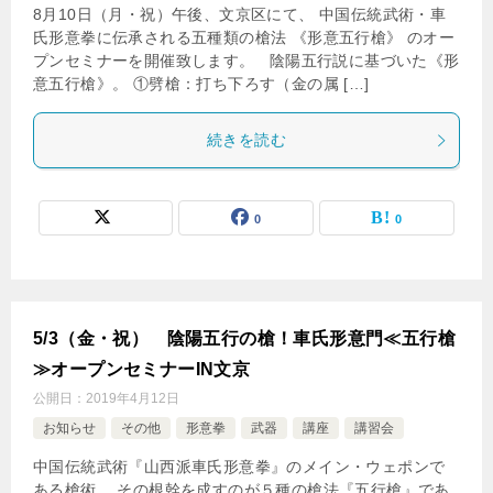
8月10日（月・祝）午後、文京区にて、 中国伝統武術・車
氏形意拳に伝承される五種類の槍法 《形意五行槍》 のオー
プンセミナーを開催致します。 陰陽五行説に基づいた《形
意五行槍》。 ①劈槍：打ち下ろす（金の属 […]
続きを読む
0
0
5/3（金・祝） 陰陽五行の槍！車氏形意門≪五行槍
≫オープンセミナーIN文京
公開日：
2019年4月12日
お知らせ
その他
形意拳
武器
講座
講習会
中国伝統武術『山西派車氏形意拳』のメイン・ウェポンで
ある槍術。 その根幹を成すのが５種の槍法『五行槍』であ