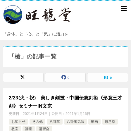
「身体」と「心」と「気」に活力を
「槍」の記事一覧
0
0
2/23(火・祝) 美しき剣技・中国伝統剣術《形意三才
剣》セミナーIN文京
更新日：
2021年1月24日
公開日：
2021年1月16日
お知らせ
その他
八卦掌
八卦養気法
動画
形意拳
教室
講座
講習会