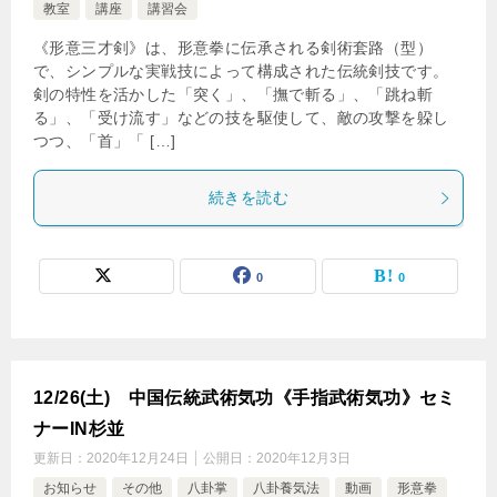
教室
講座
講習会
《形意三才剣》は、形意拳に伝承される剣術套路（型）
で、シンプルな実戦技によって構成された伝統剣技です。
剣の特性を活かした「突く」、「撫で斬る」、「跳ね斬
る」、「受け流す」などの技を駆使して、敵の攻撃を躱し
つつ、「首」「 […]
続きを読む
0
0
12/26(土) 中国伝統武術気功《手指武術気功》セミ
ナーIN杉並
更新日：
2020年12月24日
公開日：
2020年12月3日
お知らせ
その他
八卦掌
八卦養気法
動画
形意拳