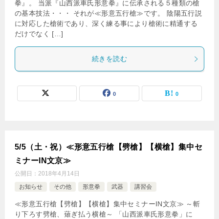
拳』。 当派『山西派車氏形意拳』に伝承される５種類の槍
の基本技法・・・ それが≪形意五行槍≫です。 陰陽五行説
に対応した槍術であり、深く練る事により槍術に精通する
だけでなく […]
続きを読む
0
0
5/5（土・祝）≪形意五行槍【劈槍】【横槍】集中セ
ミナーIN文京≫
公開日：
2018年4月14日
お知らせ
その他
形意拳
武器
講習会
≪形意五行槍【劈槍】【横槍】集中セミナーIN文京≫ ～斬
り下ろす劈槍、薙ぎ払う横槍～ 「山西派車氏形意拳」に