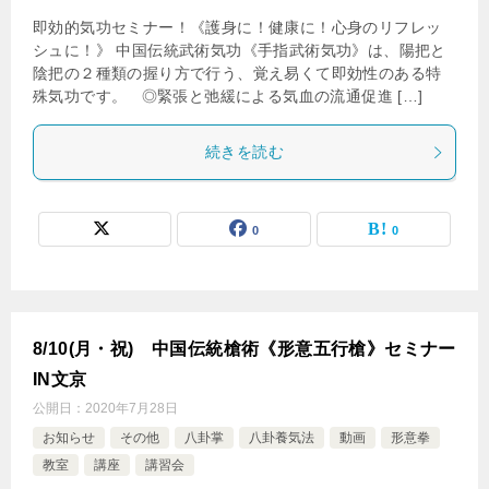
即効的気功セミナー！《護身に！健康に！心身のリフレッ
シュに！》 中国伝統武術気功《手指武術気功》は、陽把と
陰把の２種類の握り方で行う、覚え易くて即効性のある特
殊気功です。 ◎緊張と弛緩による気血の流通促進 […]
続きを読む
0
0
8/10(月・祝) 中国伝統槍術《形意五行槍》セミナー
IN文京
公開日：
2020年7月28日
お知らせ
その他
八卦掌
八卦養気法
動画
形意拳
教室
講座
講習会