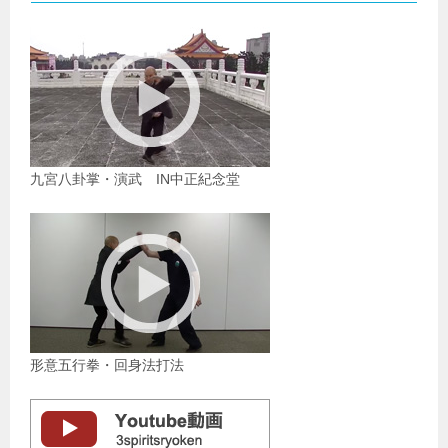
九宮八卦掌・演武 IN中正紀念堂
形意五行拳・回身法打法