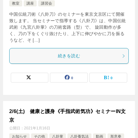
教室
講座
講習会
中国伝統刀術《八卦刀》のセミナーを東京文京区にて開催
致します。 当セミナーで指導する《八卦刀》は、中国伝統
武術《九宮八卦掌》の刀術套路（型）で、 旋回動作が多
く、刀の下をくぐり抜けたり、上下に伸びやかに刀を振る
うなど、そ […]
続きを読む
0
0
2/6(土) 健康と護身《手指武術気功》セミナーIN文
京
公開日：
2021年1月16日
お知らせ
その他
八卦掌
八卦養気法
動画
形意拳