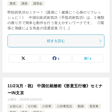
教室
講座
講習会
即効的気功セミナー！《護身に！健康に！心身のリフレッ
シュに！》 中国伝統武術気功《手指武術気功》は、２種類
の握り方で簡単な動作を行う覚えやすいワークです。 ◎緊
張と弛緩による気血の流通促進 ◎ […]
続きを読む
0
0
11/23(月・祝) 中国伝統槍術《形意五行槍》セミナ
ーIN文京
公開日：
2020年10月23日
お知らせ
その他
八卦掌
八卦養気法
動画
形意拳