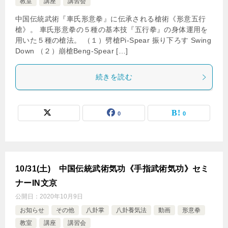
教室
講座
講習会
中国伝統武術『車氏形意拳』に伝承される槍術《形意五行
槍》。 車氏形意拳の５種の基本技『五行拳』の身体運用を
用いた５種の槍法。 （１）劈槍Pi-Spear 振り下ろす Swing
Down （２）崩槍Beng-Spear […]
続きを読む
0
0
10/31(土) 中国伝統武術気功《手指武術気功》セミ
ナーIN文京
公開日：
2020年10月9日
お知らせ
その他
八卦掌
八卦養気法
動画
形意拳
教室
講座
講習会