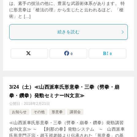
は、素手の技法の他に、豊富な武器術体系があります。 特
に形意拳は「槍法の理」から生じたと云われるほど、「槍
術」と […]
続きを読む
0
0
3/24（土）≪山西派車氏形意拳・三拳（劈拳・崩
拳・鑽拳）発勁セミナーIN文京≫
公開日：
2018年2月21日
お知らせ
その他
形意拳
講習会
≪山西派車氏形意拳・三拳（劈拳・崩拳・鑽拳）発勁講習
会IN文京≫ ～ 【刹那の拳】発勁システム ～ 山西派車
氏形意門正宗・趙玉祥老師より伝承された「形意拳」の基