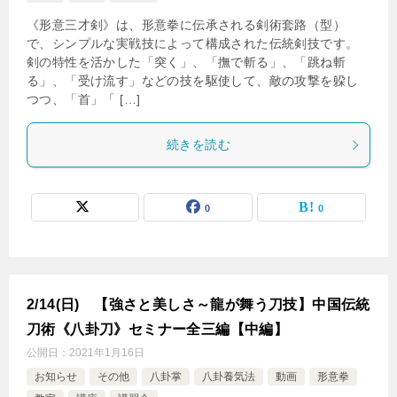
《形意三才剣》は、形意拳に伝承される剣術套路（型）
で、シンプルな実戦技によって構成された伝統剣技です。
剣の特性を活かした「突く」、「撫で斬る」、「跳ね斬
る」、「受け流す」などの技を駆使して、敵の攻撃を躱し
つつ、「首」「 […]
続きを読む
0
0
2/14(日) 【強さと美しさ～龍が舞う刀技】中国伝統
刀術《八卦刀》セミナー全三編【中編】
公開日：
2021年1月16日
お知らせ
その他
八卦掌
八卦養気法
動画
形意拳