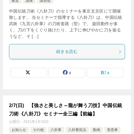
教室
講座
講習会
中国伝統刀術《八卦刀》のセミナーを東京文京区にて開催
致します。 当セミナーで指導する《八卦刀》は、中国伝統
武術《九宮八卦掌》の刀術套路（型）で、 旋回動作が多
く、刀の下をくぐり抜けたり、上下に伸びやかに刀を振る
うなど、そ […]
続きを読む
0
0
2/7(日) 【強さと美しさ～龍が舞う刀技】中国伝統
刀術《八卦刀》セミナー全三編【前編】
公開日：
2021年1月16日
お知らせ
その他
八卦掌
八卦養気法
動画
形意拳