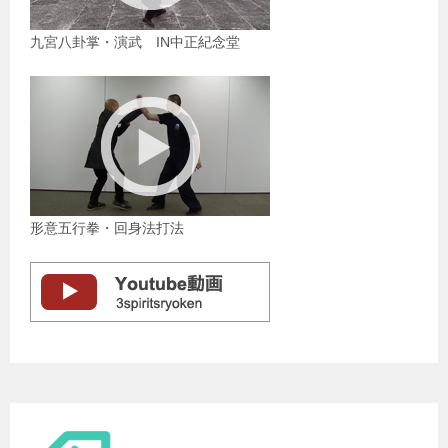
九宮八卦掌・演武 IN中正紀念堂
形意五行拳・回身法打法