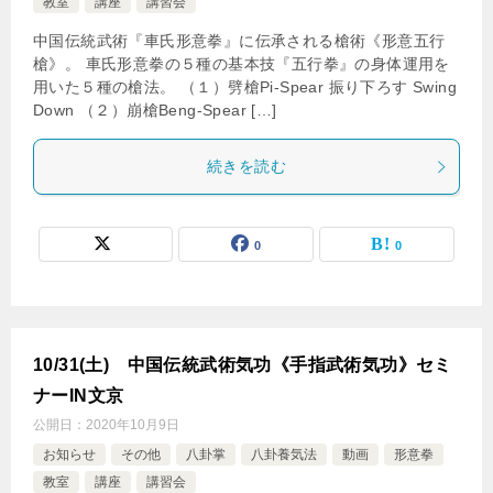
教室
講座
講習会
中国伝統武術『車氏形意拳』に伝承される槍術《形意五行
槍》。 車氏形意拳の５種の基本技『五行拳』の身体運用を
用いた５種の槍法。 （１）劈槍Pi-Spear 振り下ろす Swing
Down （２）崩槍Beng-Spear […]
続きを読む
0
0
10/31(土) 中国伝統武術気功《手指武術気功》セミ
ナーIN文京
公開日：
2020年10月9日
お知らせ
その他
八卦掌
八卦養気法
動画
形意拳
教室
講座
講習会