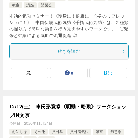
教室
講座
講習会
即効的気功セミナー！《護身に！健康に！心身のリフレッ
シュに！》 中国伝統武術気功《手指武術気功》は、２種類
の握り方で簡単な動作を行う覚えやすいワークです。 ◎緊
張と弛緩による気血の流通促進 ◎ […]
続きを読む
0
0
12/12(土) 車氏形意拳《明勁・暗勁》ワークショッ
プIN文京
公開日：
2020年11月24日
お知らせ
その他
八卦掌
八卦養気法
動画
形意拳