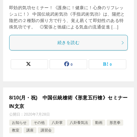
即効的気功セミナー！《護身に！健康に！心身のリフレッ
シュに！》 中国伝統武術気功《手指武術気功》は、陽把と
陰把の２種類の握り方で行う、覚え易くて即効性のある特
殊気功です。 ◎緊張と弛緩による気血の流通促進 […]
続きを読む
0
0
8/10(月・祝) 中国伝統槍術《形意五行槍》セミナー
IN文京
公開日：
2020年7月28日
お知らせ
その他
八卦掌
八卦養気法
動画
形意拳
教室
講座
講習会