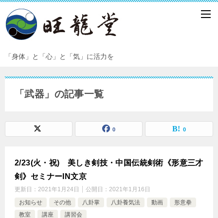
「身体」と「心」と「気」に活力を
「武器」の記事一覧
0
0
2/23(火・祝) 美しき剣技・中国伝統剣術《形意三才
剣》セミナーIN文京
更新日：
2021年1月24日
公開日：
2021年1月16日
お知らせ
その他
八卦掌
八卦養気法
動画
形意拳
教室
講座
講習会