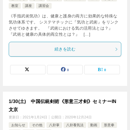
教室
講座
講習会
《手指武術気功》は、健康と護身の両方に効果的な特殊な
気功体系です。 システマチックに『気功と武術』をリンク
させてゆきます。 『武術における気の活用法とは？』
『武術と健康の具体的両立性とは？』 […]
続きを読む
0
0
1/30(土) 中国伝統剣術《形意三才剣》セミナーIN
文京
更新日：
2021年1月24日
公開日：
2020年12月24日
お知らせ
その他
八卦掌
八卦養気法
動画
形意拳