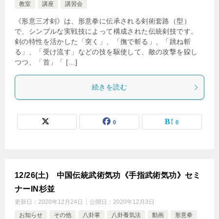
教室
講座
講習会
《形意三才剣》は、形意拳に伝承される剣術套路（型）
で、シンプルな実戦技によって構成された伝統剣技です。
剣の特性を活かした「突く」、「撫で斬る」、「跳ね斬
る」、「受け流す」などの技を駆使して、敵の攻撃を躱し
つつ、「首」「 […]
続きを読む
0
0
12/26(土) 中国伝統武術気功《手指武術気功》セミ
ナーIN杉並
更新日：
2020年12月24日
公開日：
2020年12月3日
お知らせ
その他
八卦掌
八卦養気法
動画
形意拳