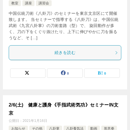
教室
講座
講習会
中国伝統刀術《八卦刀》のセミナーを東京文京区にて開催
致します。 当セミナーで指導する《八卦刀》は、中国伝統
武術《九宮八卦掌》の刀術套路（型）で、 旋回動作が多
く、刀の下をくぐり抜けたり、上下に伸びやかに刀を振る
うなど、そ […]
続きを読む
0
0
2/6(土) 健康と護身《手指武術気功》セミナーIN文
京
公開日：
2021年1月16日
お知らせ
その他
八卦掌
八卦養気法
動画
形意拳