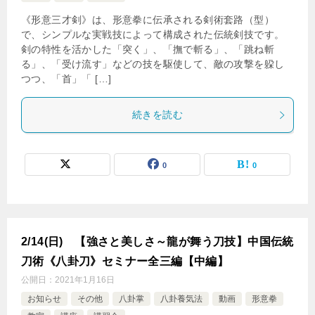
《形意三才剣》は、形意拳に伝承される剣術套路（型）
で、シンプルな実戦技によって構成された伝統剣技です。
剣の特性を活かした「突く」、「撫で斬る」、「跳ね斬
る」、「受け流す」などの技を駆使して、敵の攻撃を躱し
つつ、「首」「 […]
続きを読む
0
0
2/14(日) 【強さと美しさ～龍が舞う刀技】中国伝統
刀術《八卦刀》セミナー全三編【中編】
公開日：
2021年1月16日
お知らせ
その他
八卦掌
八卦養気法
動画
形意拳