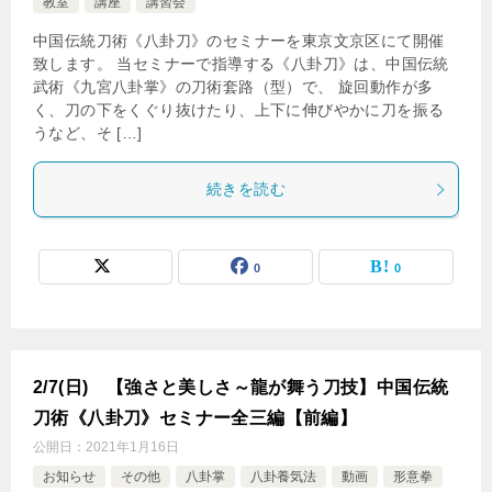
教室
講座
講習会
中国伝統刀術《八卦刀》のセミナーを東京文京区にて開催
致します。 当セミナーで指導する《八卦刀》は、中国伝統
武術《九宮八卦掌》の刀術套路（型）で、 旋回動作が多
く、刀の下をくぐり抜けたり、上下に伸びやかに刀を振る
うなど、そ […]
続きを読む
0
0
2/7(日) 【強さと美しさ～龍が舞う刀技】中国伝統
刀術《八卦刀》セミナー全三編【前編】
公開日：
2021年1月16日
お知らせ
その他
八卦掌
八卦養気法
動画
形意拳