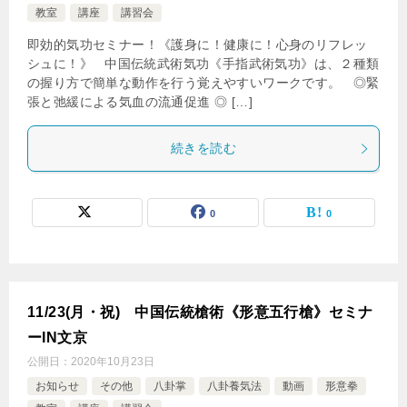
教室
講座
講習会
即効的気功セミナー！《護身に！健康に！心身のリフレッ
シュに！》 中国伝統武術気功《手指武術気功》は、２種類
の握り方で簡単な動作を行う覚えやすいワークです。 ◎緊
張と弛緩による気血の流通促進 ◎ […]
続きを読む
0
0
11/23(月・祝) 中国伝統槍術《形意五行槍》セミナ
ーIN文京
公開日：
2020年10月23日
お知らせ
その他
八卦掌
八卦養気法
動画
形意拳