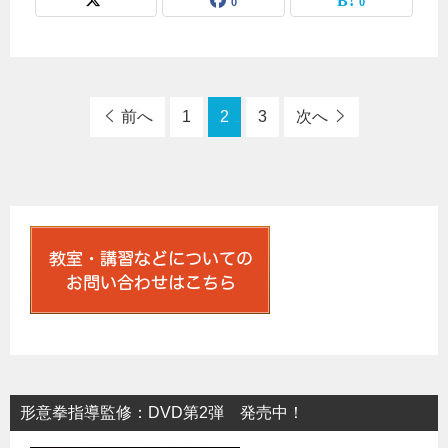
0
0
前へ
1
2
3
次へ
形意拳指導監修：DVD第2弾 発売中！