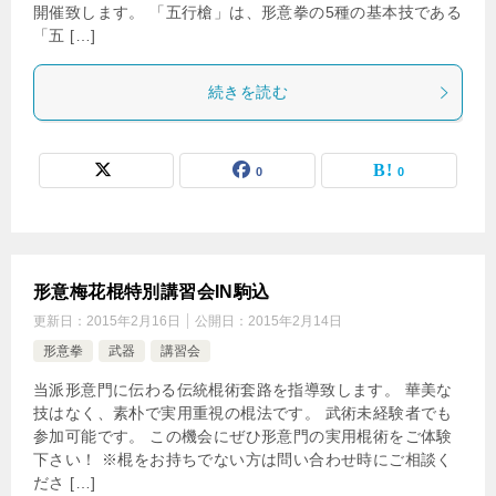
開催致します。 「五行槍」は、形意拳の5種の基本技である
「五 […]
続きを読む
0
0
形意梅花棍特別講習会IN駒込
更新日：
2015年2月16日
公開日：
2015年2月14日
形意拳
武器
講習会
当派形意門に伝わる伝統棍術套路を指導致します。 華美な
技はなく、素朴で実用重視の棍法です。 武術未経験者でも
参加可能です。 この機会にぜひ形意門の実用棍術をご体験
下さい！ ※棍をお持ちでない方は問い合わせ時にご相談く
ださ […]