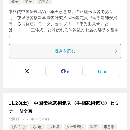
教室
講座
講習会
本格的中国伝統武術『車氏形意拳』の正統伝承者であり、
元・茨城県警察科学捜査研究所法医鑑定員である講師が指
導する《発勁》ワークショップ！ 『車氏形意拳』と
は・・・ 「三体式」と呼ばれる体幹後方配置の姿勢を基本
[…]
続きを読む
0
0
11/28(土) 中国伝統武術気功《手指武術気功》セミ
ナーIN文京
公開日：
2020年10月23日
お知らせ
その他
八卦掌
八卦養気法
動画
形意拳