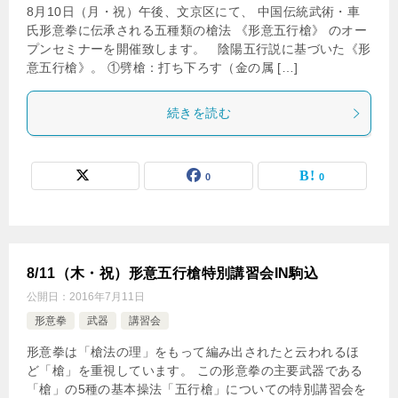
8月10日（月・祝）午後、文京区にて、 中国伝統武術・車
氏形意拳に伝承される五種類の槍法 《形意五行槍》 のオー
プンセミナーを開催致します。 陰陽五行説に基づいた《形
意五行槍》。 ①劈槍：打ち下ろす（金の属 […]
続きを読む
0
0
8/11（木・祝）形意五行槍特別講習会IN駒込
公開日：
2016年7月11日
形意拳
武器
講習会
形意拳は「槍法の理」をもって編み出されたと云われるほ
ど「槍」を重視しています。 この形意拳の主要武器である
「槍」の5種の基本操法「五行槍」についての特別講習会を