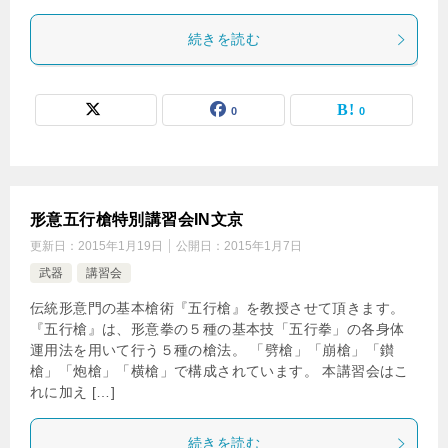
続きを読む
0
0
形意五行槍特別講習会IN文京
更新日：
2015年1月19日
公開日：
2015年1月7日
武器
講習会
伝統形意門の基本槍術『五行槍』を教授させて頂きます。
『五行槍』は、形意拳の５種の基本技「五行拳」の各身体
運用法を用いて行う５種の槍法。 「劈槍」「崩槍」「鑚
槍」「炮槍」「横槍」で構成されています。 本講習会はこ
れに加え […]
続きを読む