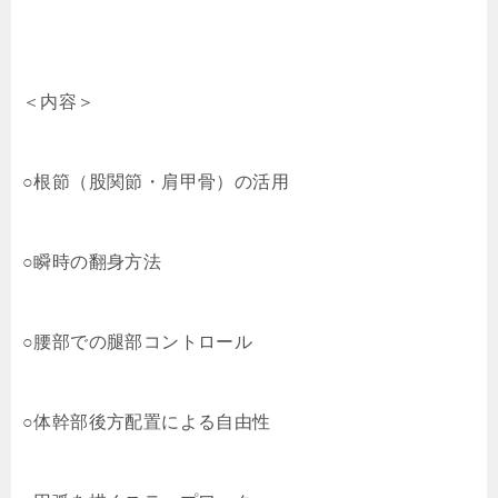
＜内容＞
○根節（股関節・肩甲骨）の活用
○瞬時の翻身方法
○腰部での腿部コントロール
○体幹部後方配置による自由性