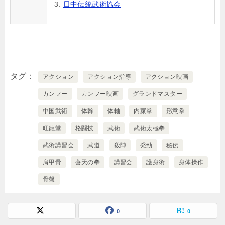
日中伝統武術協会
タグ
アクション
アクション指導
アクション映画
カンフー
カンフー映画
グランドマスター
中国武術
体幹
体軸
内家拳
形意拳
旺龍堂
格闘技
武術
武術太極拳
武術講習会
武道
殺陣
発勁
秘伝
肩甲骨
蒼天の拳
講習会
護身術
身体操作
骨盤
0
0