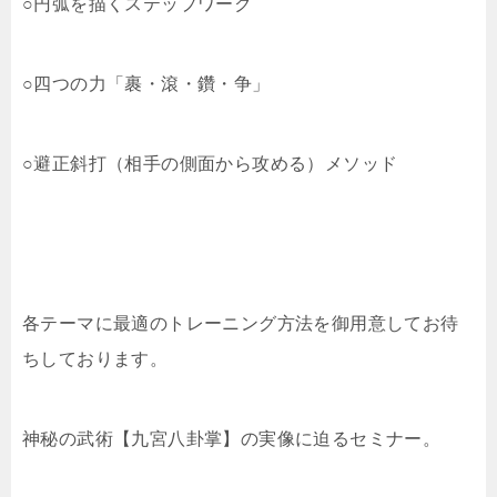
○円弧を描くステップワーク
○四つの力「裹・滾・鑽・争」
○避正斜打（相手の側面から攻める）メソッド
各テーマに最適のトレーニング方法を御用意してお待
ちしております。
神秘の武術【九宮八卦掌】の実像に迫るセミナー。