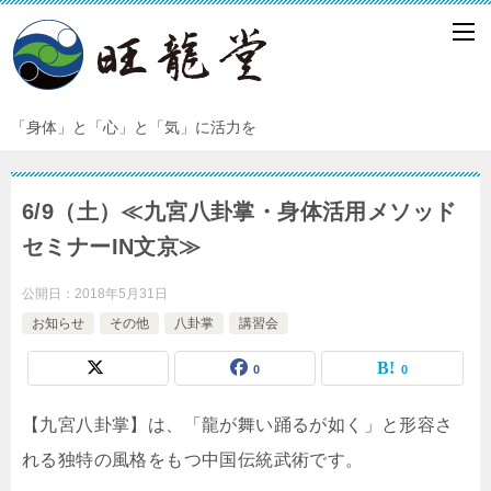
「身体」と「心」と「気」に活力を
6/9（土）≪九宮八卦掌・身体活用メソッド
セミナーIN文京≫
公開日：
2018年5月31日
お知らせ
その他
八卦掌
講習会
0
0
【九宮八卦掌】は、「龍が舞い踊るが如く」と形容さ
れる独特の風格をもつ中国伝統武術です。