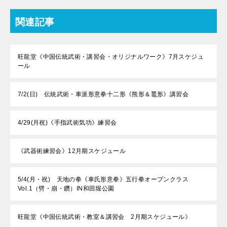
関連記事
旺龍堂《中国伝統武術・講習会・オリジナルワーク》7月スケジュ
ール
7/2(日) 伝統武術・車派形意拳十二形《熊形＆鼉形》講習会
4/29(月祝)《手指武術気功》練習会
《武器術練習会》12月期スケジュール
5/4(月・祝) 天地の拳《車氏形意拳》五行拳オープンクラス
Vol.1（劈・崩・鑽）IN和田堀公園
旺龍堂《中国伝統武術・教室＆講習会 2月期スケジュール》