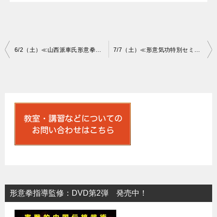
投
6/2（土）≪山西派車氏形意拳・三拳（劈拳・炮拳・横拳）発勁セミナーIN文京≫
7/7（土）≪形意気功特別セミナーIN文京≫
稿
ナ
ビ
ゲ
ー
シ
ョ
ン
形意拳指導監修：DVD第2弾 発売中！