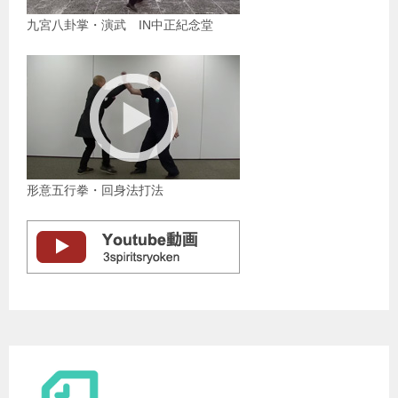
九宮八卦掌・演武 IN中正紀念堂
形意五行拳・回身法打法