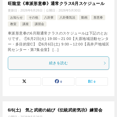
旺龍堂《車派形意拳》通常クラス6月スケジュール
更新日：
2026年6月26日
公開日：
2026年5月30日
お知らせ
その他
八卦掌
八卦養気法
動画
形意拳
教室
講座
講習会
車派形意拳の6月期通常クラスのスケジュールは下記のとお
りです。 ①6月2日(火) 19:00～21:00【大原地域活動センタ
ー・多目的室C】 ②6月6日(土) 9:00～12:00【高井戸地域区
民センター・第7集会室】 […]
続きを読む
0
0
6/6(土) 気と武術の結び《伝統武術気功》練習会