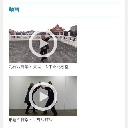
動画
九宮八卦掌・演武 IN中正紀念堂
形意五行拳・回身法打法