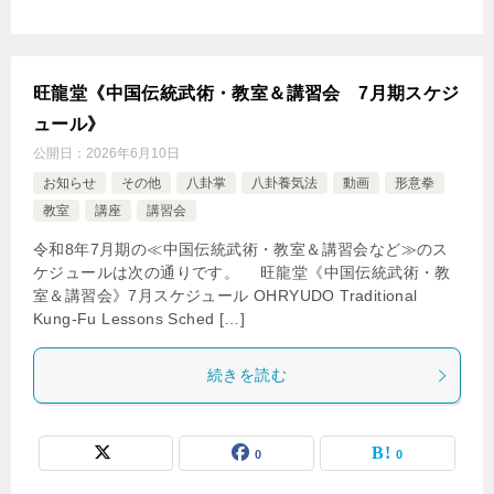
旺龍堂《中国伝統武術・教室＆講習会 7月期スケジ
ュール》
公開日：
2026年6月10日
お知らせ
その他
八卦掌
八卦養気法
動画
形意拳
教室
講座
講習会
令和8年7月期の≪中国伝統武術・教室＆講習会など≫のス
ケジュールは次の通りです。 旺龍堂《中国伝統武術・教
室＆講習会》7月スケジュール OHRYUDO Traditional
Kung-Fu Lessons Sched […]
続きを読む
0
0