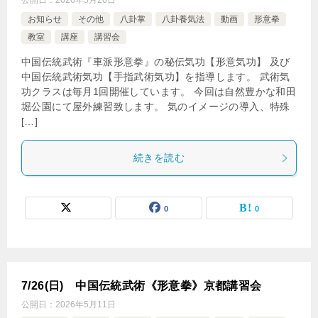
公開日：
2026年5月26日
お知らせ
その他
八卦掌
八卦養気法
動画
形意拳
教室
講座
講習会
中国伝統武術『車派形意拳』の秘伝気功【形意気功】 及び
中国伝統武術気功【手指武術気功】を指導します。 武術気
功クラスは毎月1回開催しています。 今回は自然豊かな和田
堀公園にて屋外練習致します。 気のイメージの導入、特殊
[…]
続きを読む
0
0
7/26(日) 中国伝統武術《形意拳》京都講習会
公開日：
2026年5月11日