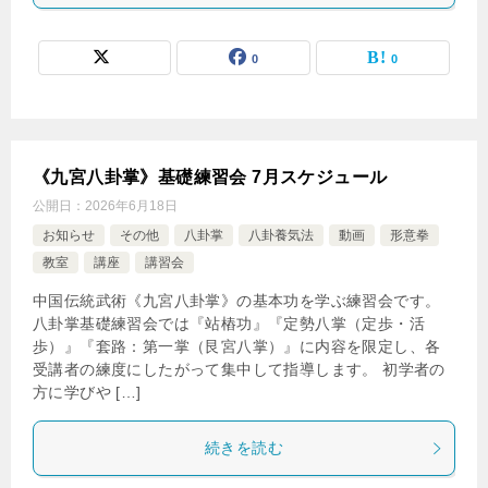
0
0
《九宮八卦掌》基礎練習会 7月スケジュール
公開日：
2026年6月18日
お知らせ
その他
八卦掌
八卦養気法
動画
形意拳
教室
講座
講習会
中国伝統武術《九宮八卦掌》の基本功を学ぶ練習会です。
八卦掌基礎練習会では『站樁功』『定勢八掌（定歩・活
歩）』『套路：第一掌（艮宮八掌）』に内容を限定し、各
受講者の練度にしたがって集中して指導します。 初学者の
方に学びや […]
続きを読む