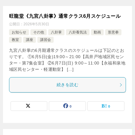
旺龍堂《九宮八卦掌》通常クラス6月スケジュール
公開日：
2026年5月30日
お知らせ
その他
八卦掌
八卦養気法
動画
形意拳
教室
講座
講習会
九宮八卦掌の6月期通常クラスのスケジュールは下記のとお
りです。 ①6月5日(金)19:00～21:00【高井戸地域区民セン
ター・第7集会室】 ②6月7日(日) 9:00～11:00【永福和泉地
域区民センター・軽運動室】 […]
続きを読む
0
0