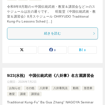
令和8年8月期の≪中国伝統武術・教室＆講習会など≫のス
ケジュールは次の通りです。 旺龍堂《中国伝統武術・教
室＆講習会》8月スケジュール OHRYUDO Traditional
Kung-Fu Lessons Sched […]
続きを読む
0
0
9/23(水祝) 中国伝統武術《八卦掌》名古屋講習会
公開日：
2026年7月2日
お知らせ
その他
八卦掌
八卦養気法
動画
形意拳
教室
講座
講習会
Traditional Kung-Fu” Ba Gua Zhang” NAGOYA Seminar