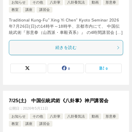
お知らせ
その他
八卦掌
八卦養気法
動画
形意拳
教室
講座
講習会
Traditional Kung-Fu” Xing Yi Chen” Kyoto Seminar 2026
年7月26日(日)の14時半～18時半、京都市内にて、 中国伝
統武術『形意拳（山西派・車毅斉系）』 の4時間講習会 […]
続きを読む
0
0
7/25(土) 中国伝統武術《八卦掌》神戸講習会
公開日：
2026年5月11日
お知らせ
その他
八卦掌
八卦養気法
動画
形意拳
教室
講座
講習会