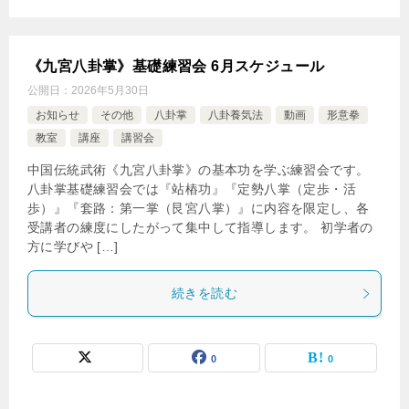
《九宮八卦掌》基礎練習会 6月スケジュール
公開日：
2026年5月30日
お知らせ
その他
八卦掌
八卦養気法
動画
形意拳
教室
講座
講習会
中国伝統武術《九宮八卦掌》の基本功を学ぶ練習会です。
八卦掌基礎練習会では『站樁功』『定勢八掌（定歩・活
歩）』『套路：第一掌（艮宮八掌）』に内容を限定し、各
受講者の練度にしたがって集中して指導します。 初学者の
方に学びや […]
続きを読む
0
0