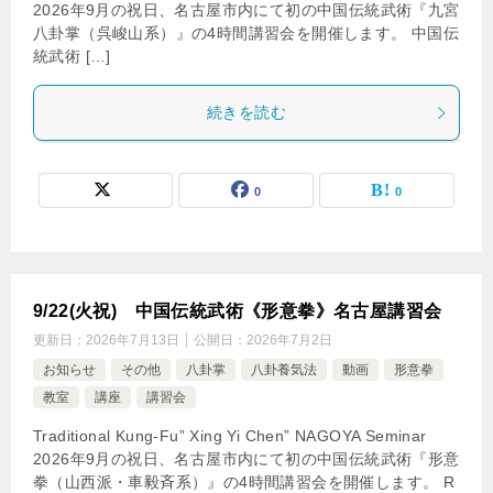
2026年9月の祝日、名古屋市内にて初の中国伝統武術『九宮
八卦掌（呉峻山系）』の4時間講習会を開催します。 中国伝
統武術 […]
続きを読む
0
0
9/22(火祝) 中国伝統武術《形意拳》名古屋講習会
更新日：
2026年7月13日
公開日：
2026年7月2日
お知らせ
その他
八卦掌
八卦養気法
動画
形意拳
教室
講座
講習会
Traditional Kung-Fu” Xing Yi Chen” NAGOYA Seminar
2026年9月の祝日、名古屋市内にて初の中国伝統武術『形意
拳（山西派・車毅斉系）』の4時間講習会を開催します。 R