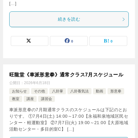
[…]
続きを読む
0
0
旺龍堂《車派形意拳》通常クラス7月スケジュール
公開日：
2026年6月18日
お知らせ
その他
八卦掌
八卦養気法
動画
形意拳
教室
講座
講習会
車派形意拳の7月期通常クラスのスケジュールは下記のとお
りです。 ①7月4日(土) 14:00～17:00【永福和泉地域区民セ
ンター・軽運動室】 ②7月7日(火) 19:00～21:00【大原地域
活動センター・多目的室C】 […]