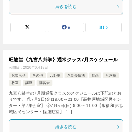
続きを読む
0
0
旺龍堂《九宮八卦掌》通常クラス7月スケジュール
公開日：
2026年6月18日
お知らせ
その他
八卦掌
八卦養気法
動画
形意拳
教室
講座
講習会
九宮八卦掌の7月期通常クラスのスケジュールは下記のとお
りです。 ①7月3日(金)19:00～21:00【高井戸地域区民セン
ター・第7集会室】 ②7月5日(日) 9:00～11:00【永福和泉地
域区民センター・軽運動室】 […]
続きを読む