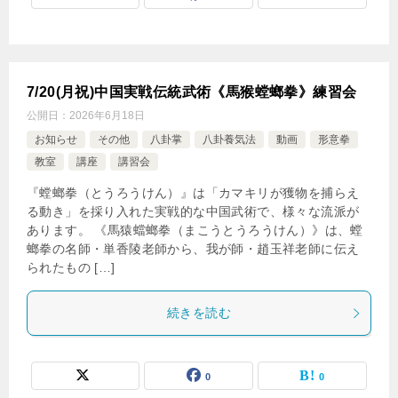
7/20(月祝)中国実戦伝統武術《馬猴螳螂拳》練習会
公開日：
2026年6月18日
お知らせ
その他
八卦掌
八卦養気法
動画
形意拳
教室
講座
講習会
『螳螂拳（とうろうけん）』は「カマキリが獲物を捕らえ
る動き」を採り入れた実戦的な中国武術で、様々な流派が
あります。 《馬猿蟷螂拳（まこうとうろうけん）》は、螳
螂拳の名師・単香陵老師から、我が師・趙玉祥老師に伝え
られたもの […]
続きを読む
0
0