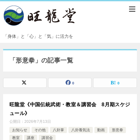
「身体」と「心」と「気」に活力を
「形意拳」の記事一覧
0
0
旺龍堂《中国伝統武術・教室＆講習会 8月期スケジ
ュール》
公開日：
2026年7月13日
お知らせ
その他
八卦掌
八卦養気法
動画
形意拳
教室
講座
講習会