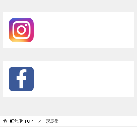
旺龍堂
TOP
形意拳