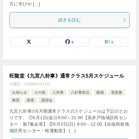
方に学びや […]
続きを読む
0
0
旺龍堂《九宮八卦掌》通常クラス5月スケジュール
公開日：
2026年4月21日
お知らせ
その他
八卦掌
八卦養気法
動画
形意拳
教室
講座
講習会
九宮八卦掌の5月期通常クラスのスケジュールは下記のとお
りです。 ①5月1日(金)19:00～21:00【高井戸地域区民セン
ター・第7集会室】 ②5月3日(日) 9:00～12:00【永福和泉地
域区民センター・軽運動室】 […]