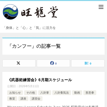
「身体」と「心」と「気」に活力を
「カンフー」の記事一覧
0
0
《武器術練習会》6月期スケジュール
公開日：
2026年5月11日
お知らせ
その他
八卦掌
八卦養気法
動画
形意拳
教室
講座
講習会