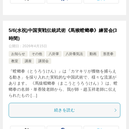
5/6(水祝)中国実戦伝統武術《馬猴螳螂拳》練習会(3
時間)
公開日：
2026年4月15日
お知らせ
その他
八卦掌
八卦養気法
動画
形意拳
教室
講座
講習会
『螳螂拳（とうろうけん）』は「カマキリが獲物を捕らえ
る動き」を採り入れた実戦的な中国武術で、様々な流派が
あります。 《馬猿蟷螂拳（まこうとうろうけん）》は、螳
螂拳の名師・単香陵老師から、我が師・趙玉祥老師に伝え
られたもの […]
続きを読む