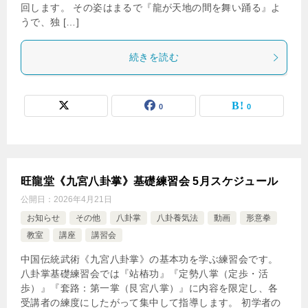
回します。 その姿はまるで『龍が天地の間を舞い踊る』よ
うで、独 […]
続きを読む
0
0
旺龍堂《九宮八卦掌》基礎練習会 5月スケジュール
公開日：
2026年4月21日
お知らせ
その他
八卦掌
八卦養気法
動画
形意拳
教室
講座
講習会
中国伝統武術《九宮八卦掌》の基本功を学ぶ練習会です。
八卦掌基礎練習会では『站樁功』『定勢八掌（定歩・活
歩）』『套路：第一掌（艮宮八掌）』に内容を限定し、各
受講者の練度にしたがって集中して指導します。 初学者の