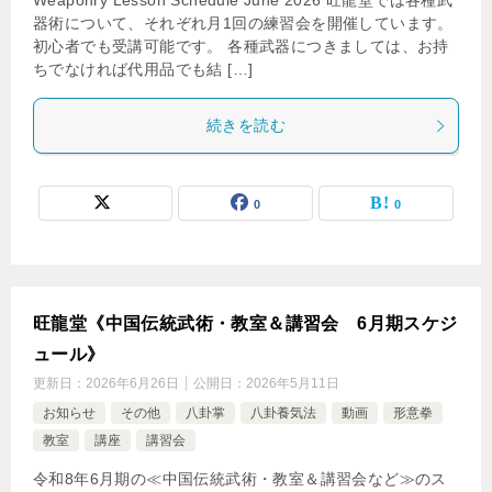
Weaponry Lesson Schedule June 2026 旺龍堂では各種武
器術について、それぞれ月1回の練習会を開催しています。
初心者でも受講可能です。 各種武器につきましては、お持
ちでなければ代用品でも結 […]
続きを読む
0
0
旺龍堂《中国伝統武術・教室＆講習会 6月期スケジ
ュール》
更新日：
2026年6月26日
公開日：
2026年5月11日
お知らせ
その他
八卦掌
八卦養気法
動画
形意拳
教室
講座
講習会
令和8年6月期の≪中国伝統武術・教室＆講習会など≫のス