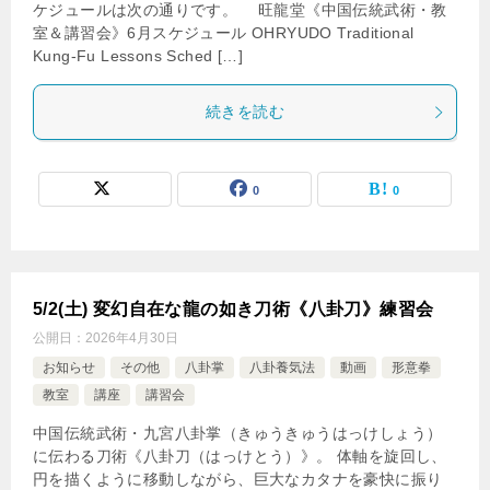
ケジュールは次の通りです。 旺龍堂《中国伝統武術・教
室＆講習会》6月スケジュール OHRYUDO Traditional
Kung-Fu Lessons Sched […]
続きを読む
0
0
5/2(土) 変幻自在な龍の如き刀術《八卦刀》練習会
公開日：
2026年4月30日
お知らせ
その他
八卦掌
八卦養気法
動画
形意拳
教室
講座
講習会
中国伝統武術・九宮八卦掌（きゅうきゅうはっけしょう）
に伝わる刀術《八卦刀（はっけとう）》。 体軸を旋回し、
円を描くように移動しながら、巨大なカタナを豪快に振り