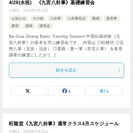
4/29(水祝) 《九宮八卦掌》基礎練習会
公開日：
2026年3月18日
お知らせ
その他
八卦掌
八卦養気法
動画
形意拳
教室
講座
講習会
Ba-Gua-Zhang Basic Training Session 中国伝統武術《九
宮八卦掌》の基本を学ぶ練習会です。 内容は ◎站樁功 ◎定
勢八掌（定歩・活歩） ◎套路：第一掌（艮宮八掌） を各受
講者の練度にしたが […]
続きを読む
0
0
旺龍堂《九宮八卦掌》通常クラス4月スケジュール
公開日：
2026年3月18日