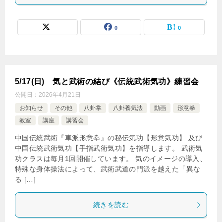
0
0
5/17(日) 気と武術の結び《伝統武術気功》練習会
公開日：
2026年4月21日
お知らせ
その他
八卦掌
八卦養気法
動画
形意拳
教室
講座
講習会
中国伝統武術『車派形意拳』の秘伝気功【形意気功】 及び
中国伝統武術気功【手指武術気功】を指導します。 武術気
功クラスは毎月1回開催しています。 気のイメージの導入、
特殊な身体操法によって、武術武道の門派を越えた「異な
る […]
続きを読む