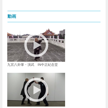
動画
九宮八卦掌・演武 IN中正紀念堂