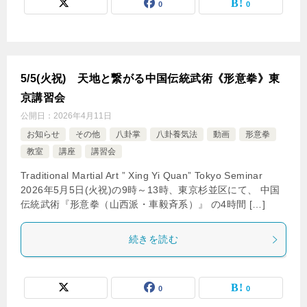
0
0
5/5(火祝) 天地と繋がる中国伝統武術《形意拳》東
京講習会
公開日：
2026年4月11日
お知らせ
その他
八卦掌
八卦養気法
動画
形意拳
教室
講座
講習会
Traditional Martial Art ” Xing Yi Quan” Tokyo Seminar
2026年5月5日(火祝)の9時～13時、東京杉並区にて、 中国
伝統武術『形意拳（山西派・車毅斉系）』 の4時間 […]
続きを読む
0
0