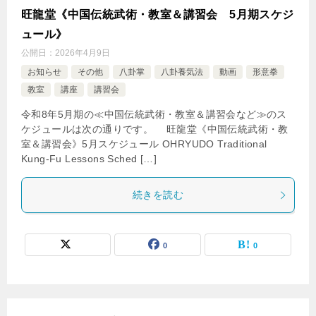
旺龍堂《中国伝統武術・教室＆講習会 5月期スケジ
ュール》
公開日：
2026年4月9日
お知らせ
その他
八卦掌
八卦養気法
動画
形意拳
教室
講座
講習会
令和8年5月期の≪中国伝統武術・教室＆講習会など≫のス
ケジュールは次の通りです。 旺龍堂《中国伝統武術・教
室＆講習会》5月スケジュール OHRYUDO Traditional
Kung-Fu Lessons Sched […]
続きを読む
0
0