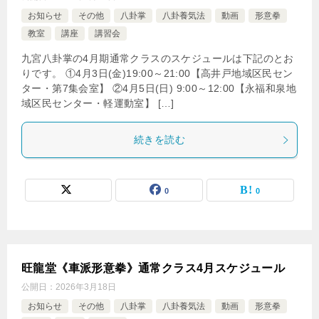
お知らせ
その他
八卦掌
八卦養気法
動画
形意拳
教室
講座
講習会
九宮八卦掌の4月期通常クラスのスケジュールは下記のとお
りです。 ①4月3日(金)19:00～21:00【高井戸地域区民セン
ター・第7集会室】 ②4月5日(日) 9:00～12:00【永福和泉地
域区民センター・軽運動室】 […]
続きを読む
0
0
旺龍堂《車派形意拳》通常クラス4月スケジュール
公開日：
2026年3月18日
お知らせ
その他
八卦掌
八卦養気法
動画
形意拳