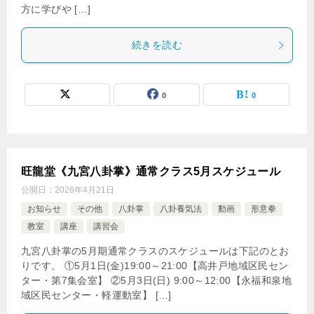
方に学びや […]
続きを読む
0
0
旺龍堂《九宮八卦掌》通常クラス5月スケジュール
公開日：
2026年4月21日
お知らせ
その他
八卦掌
八卦養気法
動画
形意拳
教室
講座
講習会
九宮八卦掌の5月期通常クラスのスケジュールは下記のとお
りです。 ①5月1日(金)19:00～21:00【高井戸地域区民セン
ター・第7集会室】 ②5月3日(日) 9:00～12:00【永福和泉地
域区民センター・軽運動室】 […]