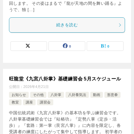
回します。 その姿はまるで『龍が天地の間を舞い踊る』よ
うで、独 […]
続きを読む
0
0
旺龍堂《九宮八卦掌》基礎練習会 5月スケジュール
公開日：
2026年4月21日
お知らせ
その他
八卦掌
八卦養気法
動画
形意拳
教室
講座
講習会
中国伝統武術《九宮八卦掌》の基本功を学ぶ練習会です。
八卦掌基礎練習会では『站樁功』『定勢八掌（定歩・活
歩）』『套路：第一掌（艮宮八掌）』に内容を限定し、各
受講者の練度にしたがって集中して指導します。 初学者の