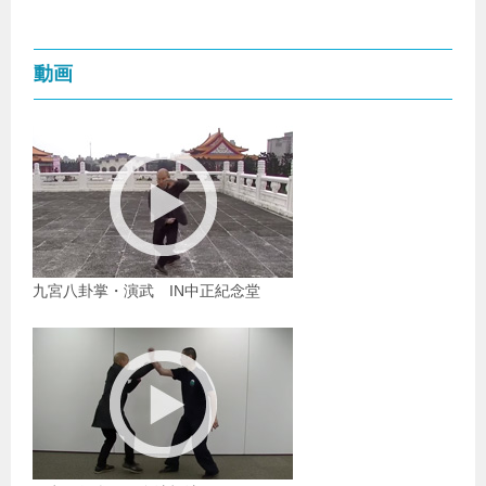
動画
九宮八卦掌・演武 IN中正紀念堂