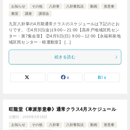
お知らせ
その他
八卦掌
八卦養気法
動画
形意拳
教室
講座
講習会
九宮八卦掌の4月期通常クラスのスケジュールは下記のとお
りです。 ①4月3日(金)19:00～21:00【高井戸地域区民セン
ター・第7集会室】 ②4月5日(日) 9:00～12:00【永福和泉地
域区民センター・軽運動室】 […]
続きを読む
0
0
旺龍堂《車派形意拳》通常クラス4月スケジュール
公開日：
2026年3月18日
お知らせ
その他
八卦掌
八卦養気法
動画
形意拳