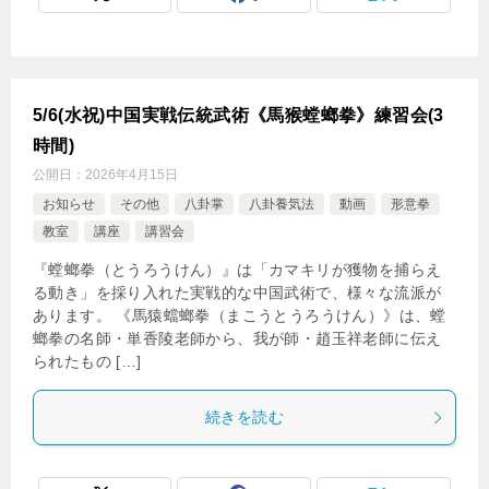
5/6(水祝)中国実戦伝統武術《馬猴螳螂拳》練習会(3
時間)
公開日：
2026年4月15日
お知らせ
その他
八卦掌
八卦養気法
動画
形意拳
教室
講座
講習会
『螳螂拳（とうろうけん）』は「カマキリが獲物を捕らえ
る動き」を採り入れた実戦的な中国武術で、様々な流派が
あります。 《馬猿蟷螂拳（まこうとうろうけん）》は、螳
螂拳の名師・単香陵老師から、我が師・趙玉祥老師に伝え
られたもの […]
続きを読む