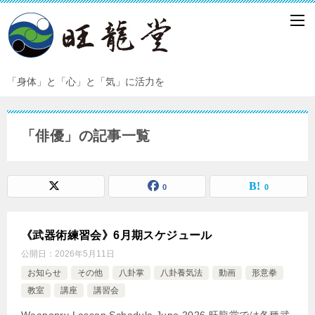
「身体」と「心」と「気」に活力を
「俳優」の記事一覧
0
0
《武器術練習会》6月期スケジュール
公開日：
2026年5月11日
お知らせ
その他
八卦掌
八卦養気法
動画
形意拳
教室
講座
講習会