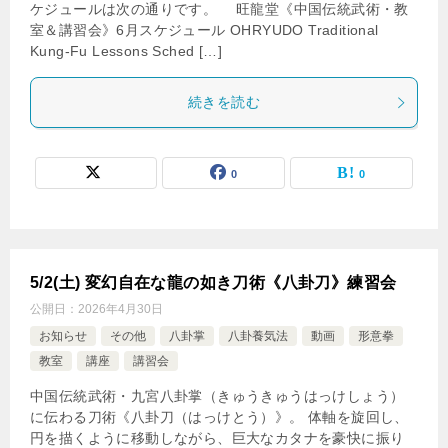
ケジュールは次の通りです。 旺龍堂《中国伝統武術・教
室＆講習会》6月スケジュール OHRYUDO Traditional
Kung-Fu Lessons Sched […]
続きを読む
0
0
5/2(土) 変幻自在な龍の如き刀術《八卦刀》練習会
公開日：
2026年4月30日
お知らせ
その他
八卦掌
八卦養気法
動画
形意拳
教室
講座
講習会
中国伝統武術・九宮八卦掌（きゅうきゅうはっけしょう）
に伝わる刀術《八卦刀（はっけとう）》。 体軸を旋回し、
円を描くように移動しながら、巨大なカタナを豪快に振り