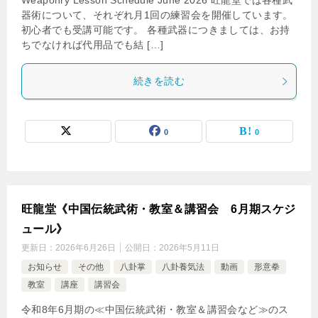
Weaponry Lesson Schedule June 2026 旺龍堂では各種武
器術について、それぞれ月1回の練習会を開催しています。
初心者でも受講可能です。 各種武器につきましては、お持
ちでなければ代用品でも結 […]
続きを読む
0
0
旺龍堂《中国伝統武術・教室＆講習会 6月期スケジ
ュール》
更新日：
2026年6月26日
公開日：
2026年5月11日
お知らせ
その他
八卦掌
八卦養気法
動画
形意拳
教室
講座
講習会
令和8年6月期の≪中国伝統武術・教室＆講習会など≫のス