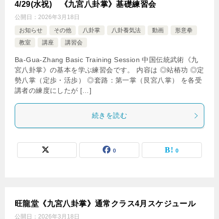
4/29(水祝) 《九宮八卦掌》基礎練習会
公開日：
2026年3月18日
お知らせ
その他
八卦掌
八卦養気法
動画
形意拳
教室
講座
講習会
Ba-Gua-Zhang Basic Training Session 中国伝統武術《九
宮八卦掌》の基本を学ぶ練習会です。 内容は ◎站樁功 ◎定
勢八掌（定歩・活歩） ◎套路：第一掌（艮宮八掌） を各受
講者の練度にしたが […]
続きを読む
0
0
旺龍堂《九宮八卦掌》通常クラス4月スケジュール
公開日：
2026年3月18日