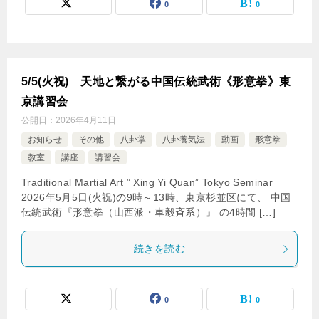
0
0
5/5(火祝) 天地と繋がる中国伝統武術《形意拳》東
京講習会
公開日：
2026年4月11日
お知らせ
その他
八卦掌
八卦養気法
動画
形意拳
教室
講座
講習会
Traditional Martial Art ” Xing Yi Quan” Tokyo Seminar
2026年5月5日(火祝)の9時～13時、東京杉並区にて、 中国
伝統武術『形意拳（山西派・車毅斉系）』 の4時間 […]
続きを読む
0
0