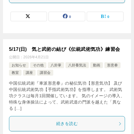
0
0
5/17(日) 気と武術の結び《伝統武術気功》練習会
公開日：
2026年4月21日
お知らせ
その他
八卦掌
八卦養気法
動画
形意拳
教室
講座
講習会
中国伝統武術『車派形意拳』の秘伝気功【形意気功】 及び
中国伝統武術気功【手指武術気功】を指導します。 武術気
功クラスは毎月1回開催しています。 気のイメージの導入、
特殊な身体操法によって、武術武道の門派を越えた「異な
る […]
続きを読む