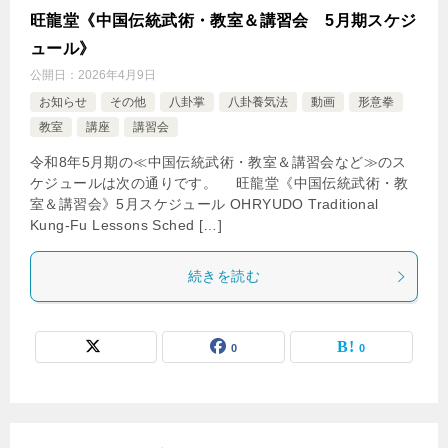
旺龍堂《中国伝統武術・教室＆講習会 5月期スケジ
ュール》
公開日：
2026年4月9日
お知らせ
その他
八卦掌
八卦養気法
動画
形意拳
教室
講座
講習会
令和8年5月期の≪中国伝統武術・教室＆講習会など≫のス
ケジュールは次の通りです。 旺龍堂《中国伝統武術・教
室＆講習会》5月スケジュール OHRYUDO Traditional
Kung-Fu Lessons Sched […]
続きを読む
0
0