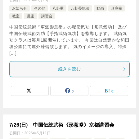
公開日：
2026年5月26日
お知らせ
その他
八卦掌
八卦養気法
動画
形意拳
教室
講座
講習会
中国伝統武術『車派形意拳』の秘伝気功【形意気功】 及び
中国伝統武術気功【手指武術気功】を指導します。 武術気
功クラスは毎月1回開催しています。 今回は自然豊かな和田
堀公園にて屋外練習致します。 気のイメージの導入、特殊
[…]
続きを読む
0
0
7/26(日) 中国伝統武術《形意拳》京都講習会
公開日：
2026年5月11日