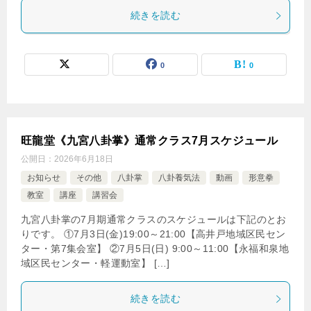
続きを読む
0
0
旺龍堂《九宮八卦掌》通常クラス7月スケジュール
公開日：
2026年6月18日
お知らせ
その他
八卦掌
八卦養気法
動画
形意拳
教室
講座
講習会
九宮八卦掌の7月期通常クラスのスケジュールは下記のとお
りです。 ①7月3日(金)19:00～21:00【高井戸地域区民セン
ター・第7集会室】 ②7月5日(日) 9:00～11:00【永福和泉地
域区民センター・軽運動室】 […]
続きを読む