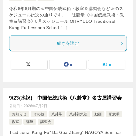
令和8年8月期の≪中国伝統武術・教室＆講習会など≫のス
ケジュールは次の通りです。 旺龍堂《中国伝統武術・教
室＆講習会》8月スケジュール OHRYUDO Traditional
Kung-Fu Lessons Sched […]
続きを読む
0
0
9/23(水祝) 中国伝統武術《八卦掌》名古屋講習会
公開日：
2026年7月2日
お知らせ
その他
八卦掌
八卦養気法
動画
形意拳
教室
講座
講習会
Traditional Kung-Fu” Ba Gua Zhang” NAGOYA Seminar