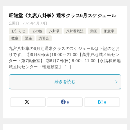
旺龍堂《九宮八卦掌》通常クラス6月スケジュール
公開日：
2026年5月30日
お知らせ
その他
八卦掌
八卦養気法
動画
形意拳
教室
講座
講習会
九宮八卦掌の6月期通常クラスのスケジュールは下記のとお
りです。 ①6月5日(金)19:00～21:00【高井戸地域区民セン
ター・第7集会室】 ②6月7日(日) 9:00～11:00【永福和泉地
域区民センター・軽運動室】 […]
続きを読む
0
0