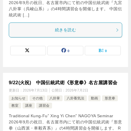
2026年9月の祝日、名古屋市内にて初の中国伝統武術『九宮
八卦掌（呉峻山系）』の4時間講習会を開催します。 中国伝
統武術 […]
続きを読む
0
0
9/22(火祝) 中国伝統武術《形意拳》名古屋講習会
更新日：
2026年7月13日
公開日：
2026年7月2日
お知らせ
その他
八卦掌
八卦養気法
動画
形意拳
教室
講座
講習会
Traditional Kung-Fu” Xing Yi Chen” NAGOYA Seminar
2026年9月の祝日、名古屋市内にて初の中国伝統武術『形意
拳（山西派・車毅斉系）』の4時間講習会を開催します。 R