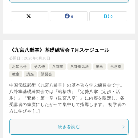
0
0
《九宮八卦掌》基礎練習会 7月スケジュール
公開日：
2026年6月18日
お知らせ
その他
八卦掌
八卦養気法
動画
形意拳
教室
講座
講習会
中国伝統武術《九宮八卦掌》の基本功を学ぶ練習会です。
八卦掌基礎練習会では『站樁功』『定勢八掌（定歩・活
歩）』『套路：第一掌（艮宮八掌）』に内容を限定し、各
受講者の練度にしたがって集中して指導します。 初学者の
方に学びや […]
続きを読む