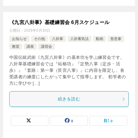
《九宮八卦掌》基礎練習会 6月スケジュール
公開日：
2026年5月30日
お知らせ
その他
八卦掌
八卦養気法
動画
形意拳
教室
講座
講習会
中国伝統武術《九宮八卦掌》の基本功を学ぶ練習会です。
八卦掌基礎練習会では『站樁功』『定勢八掌（定歩・活
歩）』『套路：第一掌（艮宮八掌）』に内容を限定し、各
受講者の練度にしたがって集中して指導します。 初学者の
方に学びや […]
続きを読む
0
0