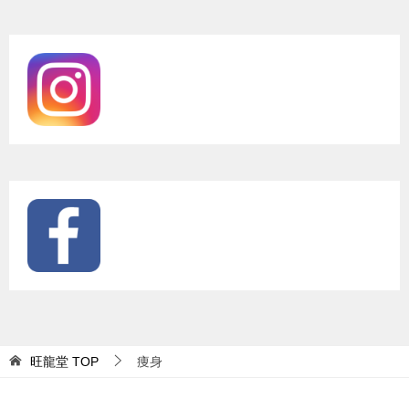
旺龍堂
TOP
痩身