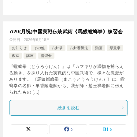
7/20(月祝)中国実戦伝統武術《馬猴螳螂拳》練習会
公開日：
2026年6月18日
お知らせ
その他
八卦掌
八卦養気法
動画
形意拳
教室
講座
講習会
『螳螂拳（とうろうけん）』は「カマキリが獲物を捕らえ
る動き」を採り入れた実戦的な中国武術で、様々な流派が
あります。 《馬猿蟷螂拳（まこうとうろうけん）》は、螳
螂拳の名師・単香陵老師から、我が師・趙玉祥老師に伝え
られたもの […]
続きを読む
0
0