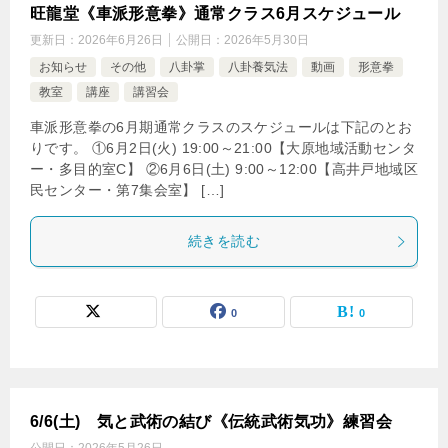
旺龍堂《車派形意拳》通常クラス6月スケジュール
更新日：
2026年6月26日
公開日：
2026年5月30日
お知らせ
その他
八卦掌
八卦養気法
動画
形意拳
教室
講座
講習会
車派形意拳の6月期通常クラスのスケジュールは下記のとお
りです。 ①6月2日(火) 19:00～21:00【大原地域活動センタ
ー・多目的室C】 ②6月6日(土) 9:00～12:00【高井戸地域区
民センター・第7集会室】 […]
続きを読む
0
0
6/6(土) 気と武術の結び《伝統武術気功》練習会