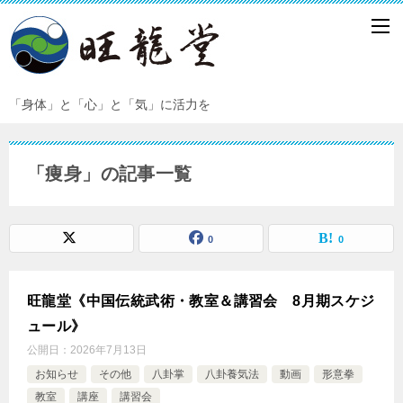
「身体」と「心」と「気」に活力を
「痩身」の記事一覧
0
0
旺龍堂《中国伝統武術・教室＆講習会 8月期スケジ
ュール》
公開日：
2026年7月13日
お知らせ
その他
八卦掌
八卦養気法
動画
形意拳
教室
講座
講習会