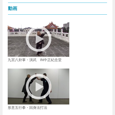
動画
九宮八卦掌・演武 IN中正紀念堂
形意五行拳・回身法打法