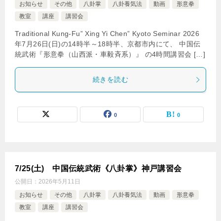
お知らせ
その他
八卦掌
八卦養気法
動画
形意拳
教室
講座
講習会
Traditional Kung-Fu” Xing Yi Chen” Kyoto Seminar 2026
年7月26日(日)の14時半～18時半、京都市内にて、 中国伝
統武術『形意拳（山西派・車毅斉系）』 の4時間講習会 […]
続きを読む
0
0
7/25(土) 中国伝統武術《八卦掌》神戸講習会
公開日：
2026年5月11日
お知らせ
その他
八卦掌
八卦養気法
動画
形意拳
教室
講座
講習会