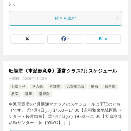
[…]
続きを読む
0
0
旺龍堂《車派形意拳》通常クラス7月スケジュール
公開日：
2026年6月18日
お知らせ
その他
八卦掌
八卦養気法
動画
形意拳
教室
講座
講習会
車派形意拳の7月期通常クラスのスケジュールは下記のとお
りです。 ①7月4日(土) 14:00～17:00【永福和泉地域区民セ
ンター・軽運動室】 ②7月7日(火) 19:00～21:00【大原地域
活動センター・多目的室C】 […]