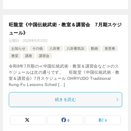
旺龍堂《中国伝統武術・教室＆講習会 7月期スケジ
ュール》
公開日：
2026年6月10日
お知らせ
その他
八卦掌
八卦養気法
動画
形意拳
教室
講座
講習会
令和8年7月期の≪中国伝統武術・教室＆講習会など≫のス
ケジュールは次の通りです。 旺龍堂《中国伝統武術・教
室＆講習会》7月スケジュール OHRYUDO Traditional
Kung-Fu Lessons Sched […]
続きを読む
0
0