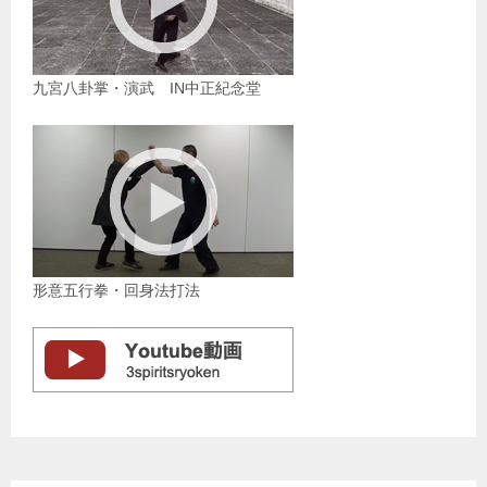
九宮八卦掌・演武 IN中正紀念堂
形意五行拳・回身法打法