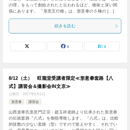
の理」をもって創始されたと云われるほど、槍術と深い関
係にあります。 『形意五行槍』は、形意拳の５種の […]
続きを読む
0
0
8/12（土） 旺龍堂受講者限定≪形意拳套路【八
式】講習会＆撮影会IN文京≫
公開日：
2017年8月1日
形意拳
講習会
山西派車氏形意門正宗・趙玉祥老師より伝承された形意拳
の伝統套路『八式』を御指導致します。 『八式』は、比較
的技数の少ない套路（型）ですので覚えやすく、それでい