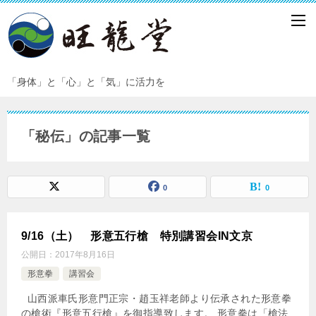
「身体」と「心」と「気」に活力を
「秘伝」の記事一覧
0
0
9/16（土） 形意五行槍 特別講習会IN文京
公開日：
2017年8月16日
形意拳
講習会
山西派車氏形意門正宗・趙玉祥老師より伝承された形意拳
の槍術『形意五行槍』を御指導致します。 形意拳は「槍法