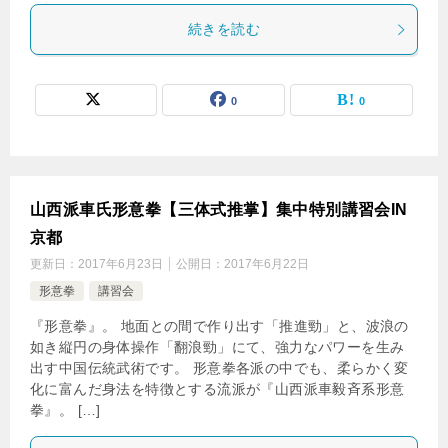
続きを読む
0
0
山西派車氏形意拳【三体式推掌】集中特別講習会IN
京都
更新日：
2017年6月23日
公開日：
2017年6月22日
形意拳
講習会
『形意拳』。 地面との間で作り出す「推進勁」と、波浪の
如き縦円の身体操作「翻浪勁」にて、強力なパワーを生み
出す中国伝統武術です。 形意拳各派の中でも、柔らかく変
化に富んだ身法を特徴とする流派が『山西派車毅斉系形意
拳』。 […]