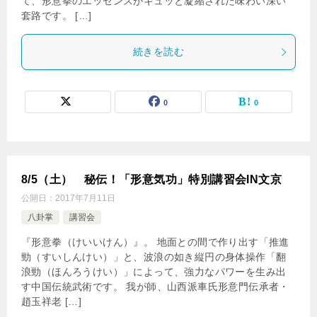
て、形意拳のエッセンスがギュッと凝縮された味わい深い
套路です。 […]
続きを読む
0
0
8/5（土） 秘伝！「形意気功」特別講習会IN文京
公開日：
2017年7月11日
八卦掌
講習会
『形意拳（けいいけん）』。 地面との間で作り出す「推進
勁（すいしんけい）」と、波浪の如き縦円の身体操作「翻
浪勁（ほんろうけい）」によって、強力なパワーを生み出
す中国伝統武術です。 我が師、山西派車氏形意門伝承者・
趙玉祥老 […]