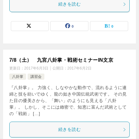
続きを読む
0
0
7/8（土） 九宮八卦掌・戦術セミナーIN文京
更新日：
2017年6月3日
公開日：
2017年6月2日
八卦掌
講習会
『八卦掌』。 力強く、しなやかな動作で、流れるように連
綿と技を紡いでゆく、龍の如き中国伝統武術です。 その見
た目の優美さから、「舞い」のようにも見える「八卦
掌」。 しかし、そこには緻密で、知恵に富んだ武術として
の「戦術」 […]
続きを読む