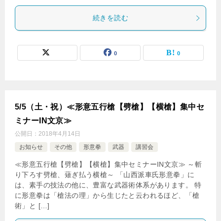
続きを読む
0
0
5/5（土・祝）≪形意五行槍【劈槍】【横槍】集中セ
ミナーIN文京≫
公開日：
2018年4月14日
お知らせ
その他
形意拳
武器
講習会
≪形意五行槍【劈槍】【横槍】集中セミナーIN文京≫ ～斬
り下ろす劈槍、薙ぎ払う横槍～ 「山西派車氏形意拳」に
は、素手の技法の他に、豊富な武器術体系があります。 特
に形意拳は「槍法の理」から生じたと云われるほど、「槍
術」と […]