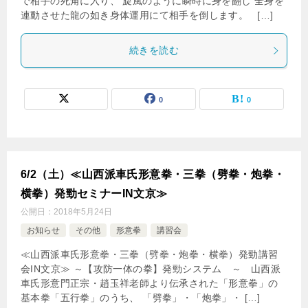
で相手の死角に入り、 旋風のように瞬時に身を翻し 全身を
連動させた龍の如き身体運用にて相手を倒します。 […]
続きを読む
0
0
6/2（土）≪山西派車氏形意拳・三拳（劈拳・炮拳・
横拳）発勁セミナーIN文京≫
公開日：
2018年5月24日
お知らせ
その他
形意拳
講習会
≪山西派車氏形意拳・三拳（劈拳・炮拳・横拳）発勁講習
会IN文京≫ ～【攻防一体の拳】発勁システム ～ 山西派
車氏形意門正宗・趙玉祥老師より伝承された「形意拳」の
基本拳「五行拳」のうち、 「劈拳」・「炮拳」・ […]