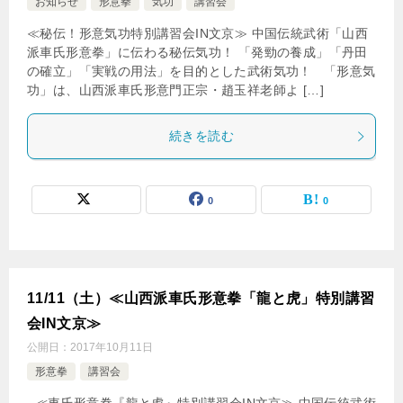
お知らせ
形意拳
気功
講習会
≪秘伝！形意気功特別講習会IN文京≫ 中国伝統武術「山西
派車氏形意拳」に伝わる秘伝気功！ 「発勁の養成」「丹田
の確立」「実戦の用法」を目的とした武術気功！ 「形意気
功」は、山西派車氏形意門正宗・趙玉祥老師よ […]
続きを読む
0
0
11/11（土）≪山西派車氏形意拳「龍と虎」特別講習
会IN文京≫
公開日：
2017年10月11日
形意拳
講習会