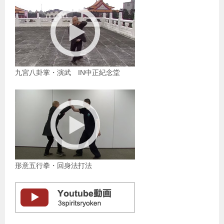
九宮八卦掌・演武 IN中正紀念堂
形意五行拳・回身法打法