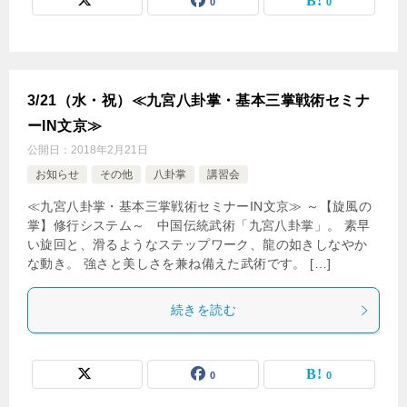
0
0
3/21（水・祝）≪九宮八卦掌・基本三掌戦術セミナ
ーIN文京≫
公開日：
2018年2月21日
お知らせ
その他
八卦掌
講習会
≪九宮八卦掌・基本三掌戦術セミナーIN文京≫ ～【旋風の
掌】修行システム～ 中国伝統武術「九宮八卦掌」。 素早
い旋回と、滑るようなステップワーク、龍の如きしなやか
な動き。 強さと美しさを兼ね備えた武術です。 […]
続きを読む
0
0