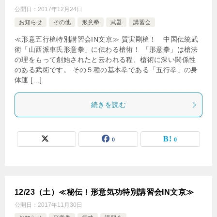
公開日：
2017年12月24日
お知らせ
その他
形意拳
武器
講習会
≪形意五行槍特別講習会IN文京≫ 質実剛槍！ 中国伝統武
術「山西派車氏形意拳」に伝わる槍術！ 「形意拳」は槍法
の理をもって創始されたと云われる程、槍術に深い関係性
のある武術です。 その５種の基本拳である「五行拳」の身
体運 […]
続きを読む
0
0
12/23（土）≪秘伝！形意気功特別講習会IN文京≫
公開日：
2017年11月30日