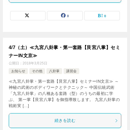
0
0
4/7（土）≪九宮八卦掌・第一套路【艮宮八掌】セミ
ナーIN文京≫
公開日：
2018年3月25日
お知らせ
その他
八卦掌
講習会
≪九宮八卦掌・第一套路【艮宮八掌】セミナーIN文京≫ ～
神秘の武術のボディワークとテクニック～ 中国伝統武術
「九宮八卦掌」の八種ある套路（型）のうちの最初に学
ぶ、 第一掌【艮宮八掌】を御指導致します。 九宮八卦掌の
戦術実 […]
続きを読む