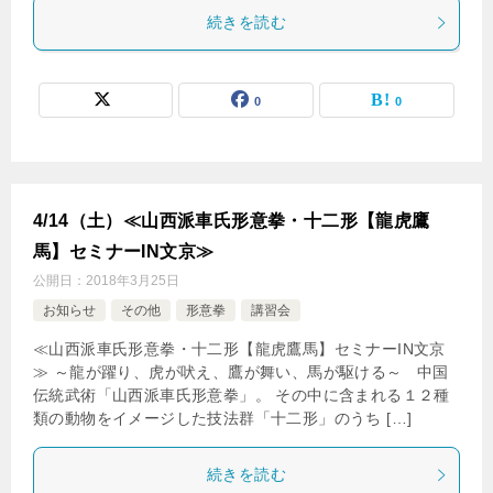
続きを読む
0
0
4/14（土）≪山西派車氏形意拳・十二形【龍虎鷹
馬】セミナーIN文京≫
公開日：
2018年3月25日
お知らせ
その他
形意拳
講習会
≪山西派車氏形意拳・十二形【龍虎鷹馬】セミナーIN文京
≫ ～龍が躍り、虎が吠え、鷹が舞い、馬が駆ける～ 中国
伝統武術「山西派車氏形意拳」。 その中に含まれる１２種
類の動物をイメージした技法群「十二形」のうち […]
続きを読む