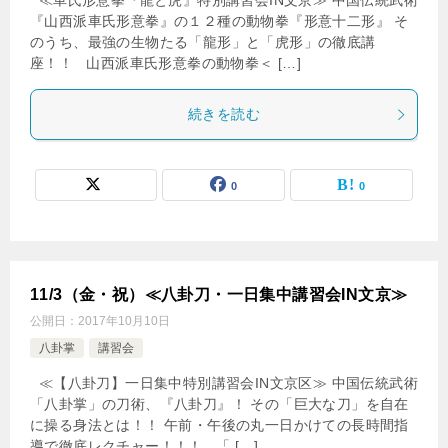
≪車氏形意拳『龍と虎』特別講習会IN文京≫ 中国伝統武術
『山西派車氏形意拳』の１２種の動物拳『形意十二形』 そ
のうち、最強の生物たる「龍形」と「虎形」の徹底講
座！！ 山西派車氏形意拳の動物拳＜ […]
続きを読む
0
0
11/3（金・祝）≪八卦刀・一日集中講習会IN文京≫
公開日：
2017年10月10日
八卦掌
講習会
≪【八卦刀】一日集中特別講習会IN文京区≫ 中国伝統武術
「八卦掌」の刀術、『八卦刀』！ その「巨大な刀」を自在
に操る身法とは！！ 午前・午後の丸一日かけての長時間指
導で徹底レクチャー！！！ 「 […]