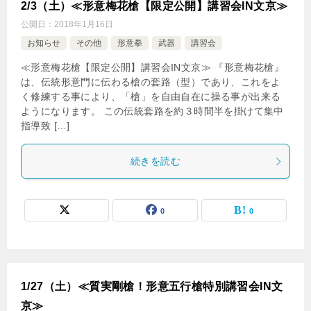
2/3（土）≪形意梅花槍【限定公開】講習会IN文京≫
公開日：
2018年1月16日
お知らせ
その他
形意拳
武器
講習会
≪形意梅花槍【限定公開】講習会IN文京≫ 『形意梅花槍』
は、伝統形意門に伝わる槍の套路（型）であり、これをよ
く修練する事により、「槍」を自由自在に操る事が出来る
ようになります。 この伝統套路を約３時間半を掛けて集中
指導致 […]
続きを読む
0
0
1/27（土）≪質実剛槍！形意五行槍特別講習会IN文
京≫