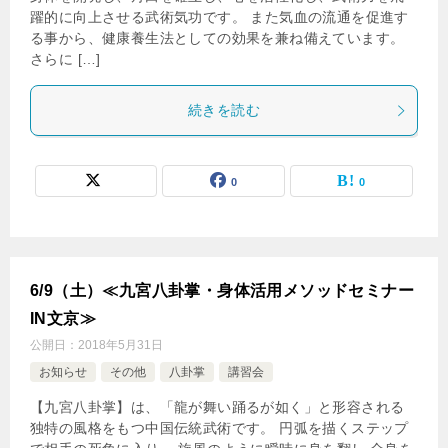
躍的に向上させる武術気功です。 また気血の流通を促進す
る事から、健康養生法としての効果を兼ね備えています。
さらに […]
続きを読む
0
0
6/9（土）≪九宮八卦掌・身体活用メソッドセミナー
IN文京≫
公開日：
2018年5月31日
お知らせ
その他
八卦掌
講習会
【九宮八卦掌】は、「龍が舞い踊るが如く」と形容される
独特の風格をもつ中国伝統武術です。 円弧を描くステップ