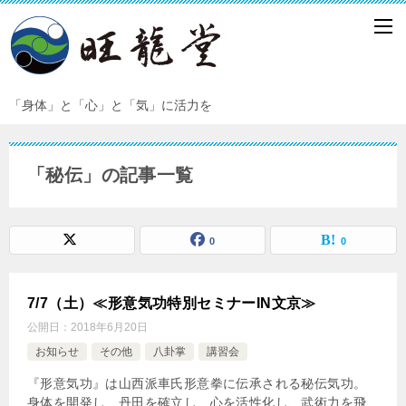
「身体」と「心」と「気」に活力を
「秘伝」の記事一覧
0
0
7/7（土）≪形意気功特別セミナーIN文京≫
公開日：
2018年6月20日
お知らせ
その他
八卦掌
講習会
『形意気功』は山西派車氏形意拳に伝承される秘伝気功。
身体を開発し、丹田を確立し、心を活性化し、武術力を飛