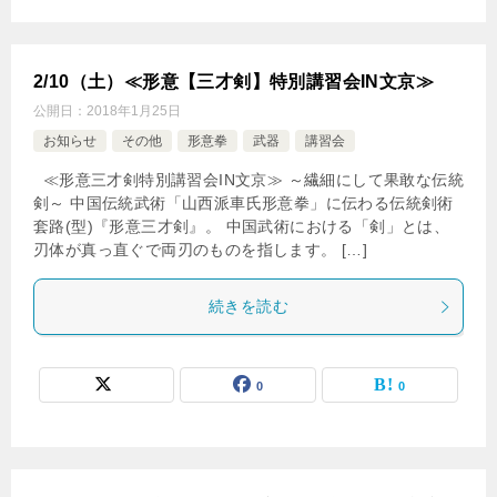
2/10（土）≪形意【三才剣】特別講習会IN文京≫
公開日：
2018年1月25日
お知らせ
その他
形意拳
武器
講習会
≪形意三才剣特別講習会IN文京≫ ～繊細にして果敢な伝統
剣～ 中国伝統武術「山西派車氏形意拳」に伝わる伝統剣術
套路(型)『形意三才剣』。 中国武術における「剣」とは、
刃体が真っ直ぐで両刃のものを指します。 […]
続きを読む
0
0