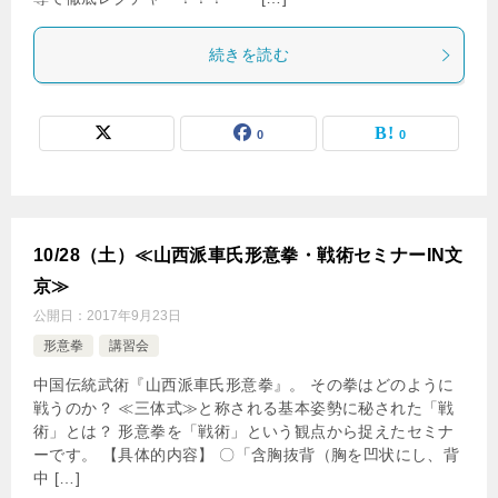
続きを読む
0
0
10/28（土）≪山西派車氏形意拳・戦術セミナーIN文
京≫
公開日：
2017年9月23日
形意拳
講習会
中国伝統武術『山西派車氏形意拳』。 その拳はどのように
戦うのか？ ≪三体式≫と称される基本姿勢に秘された「戦
術」とは？ 形意拳を「戦術」という観点から捉えたセミナ
ーです。 【具体的内容】 〇「含胸抜背（胸を凹状にし、背
中 […]