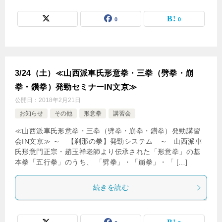
0
0
3/24（土）≪山西派車氏形意拳・三拳（劈拳・崩
拳・鑽拳）発勁セミナーIN文京≫
公開日：
2018年2月21日
お知らせ
その他
形意拳
講習会
≪山西派車氏形意拳・三拳（劈拳・崩拳・鑽拳）発勁講習
会IN文京≫ ～ 【刹那の拳】発勁システム ～ 山西派車
氏形意門正宗・趙玉祥老師より伝承された「形意拳」の基
本拳「五行拳」のうち、 「劈拳」・「崩拳」・「 […]
続きを読む