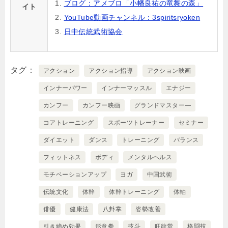
ブログ：アメブロ「小幡良祐の竜舞の森」
イト
YouTube動画チャンネル：3spiritsryoken
日中伝統武術協会
タグ
アクション
アクション指導
アクション映画
インナーパワー
インナーマッスル
エナジー
カンフー
カンフー映画
グランドマスター―
コアトレーニング
スポーツトレーナー
セミナー
ダイエット
ダンス
トレーニング
バランス
フィットネス
ボディ
メンタルヘルス
モチベーションアップ
ヨガ
中国武術
伝統文化
体幹
体幹トレーニング
体軸
俳優
健康法
八卦掌
姿勢改善
引き締め効果
形意拳
技斗
旺龍堂
格闘技