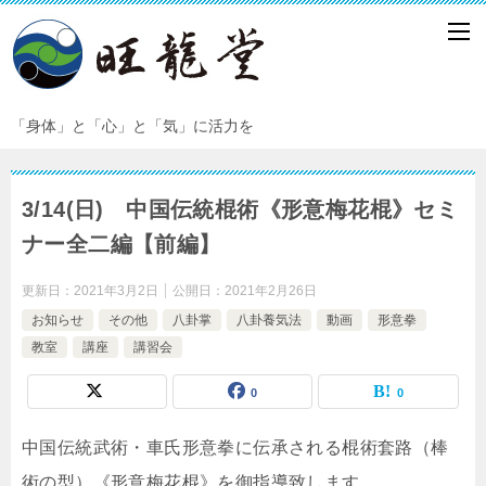
「身体」と「心」と「気」に活力を
3/14(日) 中国伝統棍術《形意梅花棍》セミ
ナー全二編【前編】
更新日：
2021年3月2日
公開日：
2021年2月26日
お知らせ
その他
八卦掌
八卦養気法
動画
形意拳
教室
講座
講習会
0
0
中国伝統武術・車氏形意拳に伝承される棍術套路（棒
術の型）《形意梅花棍》を御指導致します。