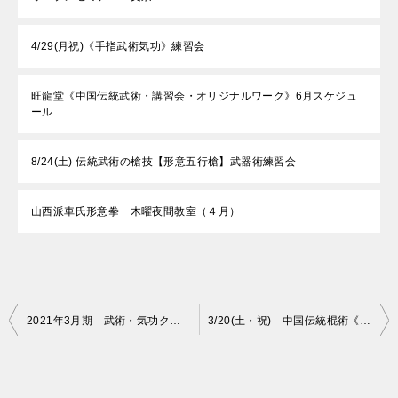
4/29(月祝)《手指武術気功》練習会
旺龍堂《中国伝統武術・講習会・オリジナルワーク》6月スケジュ
ール
8/24(土) 伝統武術の槍技【形意五行槍】武器術練習会
山西派車氏形意拳 木曜夜間教室（４月）
投
2021年3月期 武術・気功クラス＆セミナースケジュール
3/20(土・祝) 中国伝統棍術《形意梅花棍》セミナー全二編【後編】
稿
ナ