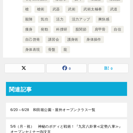
槍
槍術
武器
武術
武術太極拳
武道
殺陣
気功
活力
活力アップ
爽快感
痩身
発勁
科捜研
股関節
肩甲骨
自信
自己啓発
講習会
護身術
身体操作
身体表現
骨盤
龍
0
0
関連記事
6/20～6/28 和田堀公園・屋外オープンクラス一覧
5/6（月・祝） 神秘のボディと戦術！『九宮八卦掌≪定勢八掌≫』
オープンセミナーIN文京