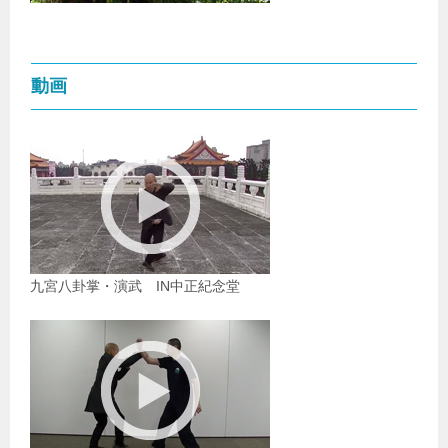
動画
九宮八卦掌・演武 IN中正紀念堂