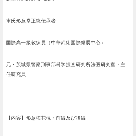
車氏形意拳正統伝承者
国際高一級教練員（中華武術国際発展中心）
元・茨城県警察刑事部科学捜査研究所法医研究室・主
任研究員
【内容】形意梅花棍・前編及び後編