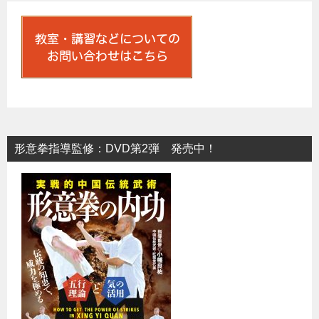
ビ
ゲ
ー
シ
ョ
ン
形意拳指導監修：DVD第2弾 発売中！