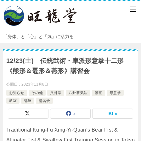
「身体」と「心」と「気」に活力を
12/23(土) 伝統武術・車派形意拳十二形
《熊形＆鼉形＆燕形》講習会
公開日：
2023年11月8日
お知らせ
その他
八卦掌
八卦養気法
動画
形意拳
教室
講座
講習会
0
0
Traditional Kung-Fu Xing-Yi-Quan’s Bear Fist &
Alligator Fist & Swallow Fist Training Session in Tokyo