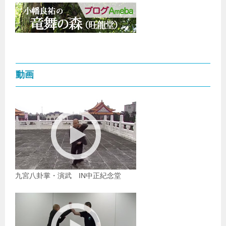
動画
九宮八卦掌・演武 IN中正紀念堂