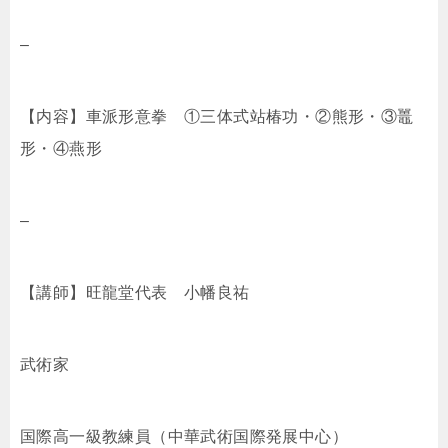
–
【内容】車派形意拳 ①三体式站椿功・②熊形・③鼉
形・④燕形
–
【講師】旺龍堂代表 小幡良祐
武術家
国際高一級教練員（中華武術国際発展中心）