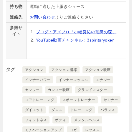
持ち物
運動に適した上履きシューズ
連絡先
お問い合わせ
よりご連絡ください
参照サ
ブログ：アメブロ「小幡良祐の竜舞の森」
イト
YouTube動画チャンネル：3spiritsryoken
タグ
アクション
アクション指導
アクション映画
インナーパワー
インナーマッスル
エナジー
カンフー
カンフー映画
グランドマスター―
コアトレーニング
スポーツトレーナー
セミナー
ダイエット
ダンス
トレーニング
バランス
フィットネス
ボディ
メンタルヘルス
モチベーションアップ
ヨガ
レッスン