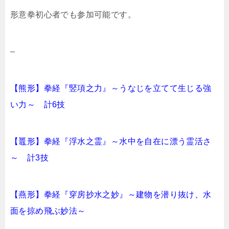
形意拳初心者でも参加可能です。
–
【熊形】拳経『竪項之力』～うなじを立てて生じる強
い力～ 計6技
【鼉形】拳経『浮水之霊』～水中を自在に漂う霊活さ
～ 計3技
【燕形】拳経『穿房抄水之妙』～建物を潜り抜け、水
面を掠め飛ぶ妙法～