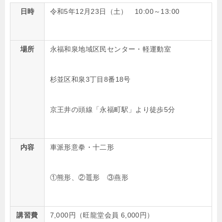
日時
令和5年12月23日（土） 10:00～13:00
場所
永福和泉地域区民センター・軽運動室
杉並区和泉3丁目8番18号
京王井の頭線「永福町駅」より徒歩5分
内容
車派形意拳・十二形
①熊形、②鼉形 ③燕形
講習費
7,000
円（旺龍堂会員 6,000円）