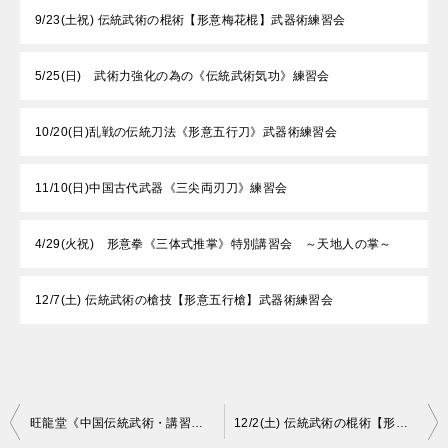
9/23(土祝) 伝統武術の棍術【形意梅花棍】武器術練習会
5/25(日) 武術力強化の為の《伝統武術気功》練習会
10/20(日)乱戦の伝統刀法《形意五行刀》武器術練習会
11/10(日)中国古代武器《三尖両刃刀》練習会
4/29(火祝) 形意拳《三体式推掌》特別講習会 ～天地人の掌～
12/7(土) 伝統武術の槍技【形意五行槍】武器術練習会
投
旺龍堂《中国伝統武術・講習会・オリジナルワーク》12月スケジュール
12/2(土) 伝統武術の棍術【形意梅花棍】武器術練習会