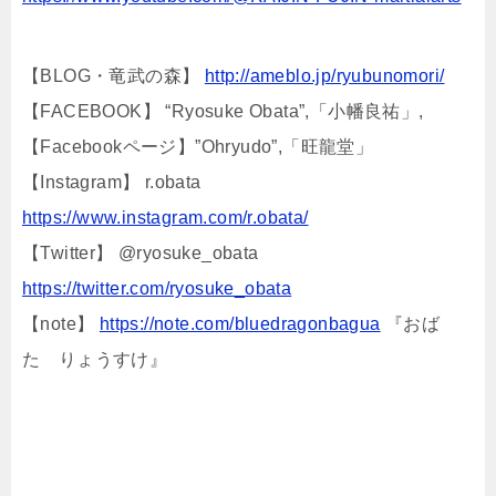
【BLOG・竜武の森】
http://ameblo.jp/ryubunomori/
【FACEBOOK】 “Ryosuke Obata”,「小幡良祐」,
【Facebookページ】”Ohryudo”,「旺龍堂」
【Instagram】 r.obata
https://www.instagram.com/r.obata/
【Twitter】 @ryosuke_obata
https://twitter.com/ryosuke_obata
【note】
https://note.com/bluedragonbagua
『おば
た りょうすけ』