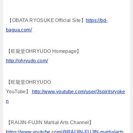
【OBATA RYOSUKE Official Site】
https://bd-
bagua.com/
【旺龍堂OHRYUDO Homepage】
http://ohryudo.com/
【旺龍堂OHRYUDO
YouTube】
http://www.youtube.com/user/3spiritsryoke
n
【RAIJIN-FUJIN Martial Arts Channel】
https://www.youtube.com/@RAIJIN-FUJIN-martialarts