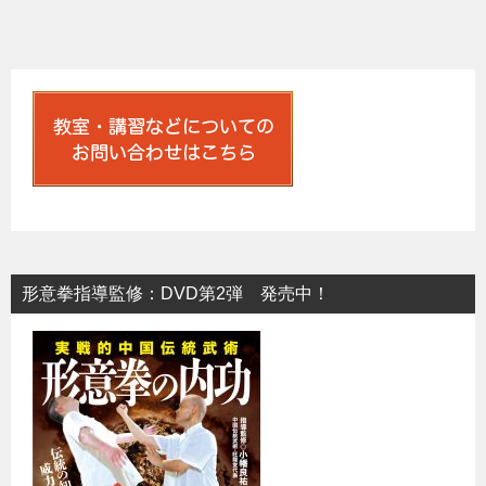
稿
ナ
ビ
ゲ
ー
シ
ョ
ン
形意拳指導監修：DVD第2弾 発売中！