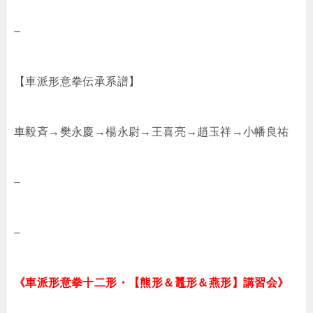
–
【車派形意拳伝承系譜】
車毅斉→樊永慶→楊永尉→王喜亮→趙玉祥→小幡良祐
–
–
《車派形意拳十二形・【熊形＆鼉形＆燕形】講習会》