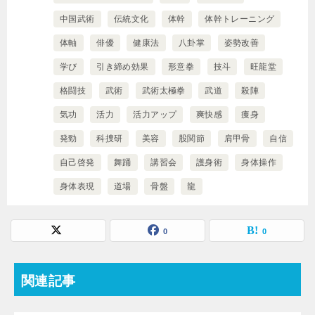
中国武術
伝統文化
体幹
体幹トレーニング
体軸
俳優
健康法
八卦掌
姿勢改善
学び
引き締め効果
形意拳
技斗
旺龍堂
格闘技
武術
武術太極拳
武道
殺陣
気功
活力
活力アップ
爽快感
痩身
発勁
科捜研
美容
股関節
肩甲骨
自信
自己啓発
舞踊
講習会
護身術
身体操作
身体表現
道場
骨盤
龍
0
0
関連記事