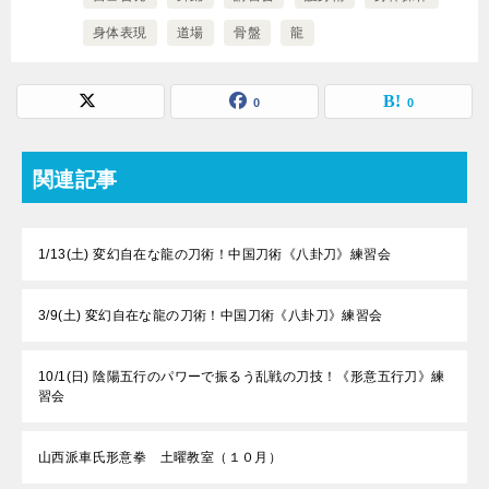
身体表現
道場
骨盤
龍
0
0
関連記事
1/13(土) 変幻自在な龍の刀術！中国刀術《八卦刀》練習会
3/9(土) 変幻自在な龍の刀術！中国刀術《八卦刀》練習会
10/1(日) 陰陽五行のパワーで振るう乱戦の刀技！《形意五行刀》練
習会
山西派車氏形意拳 土曜教室（１０月）