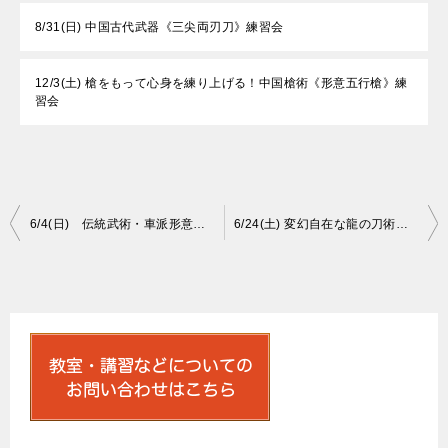
8/31(日) 中国古代武器《三尖両刃刀》練習会
12/3(土) 槍をもって心身を練り上げる！中国槍術《形意五行槍》練
習会
投
6/4(日) 伝統武術・車派形意拳十二形《馬形＆猴形》講習会
6/24(土) 変幻自在な龍の刀術！中国刀術《八卦刀》練習会
稿
ナ
ビ
ゲ
ー
シ
ョ