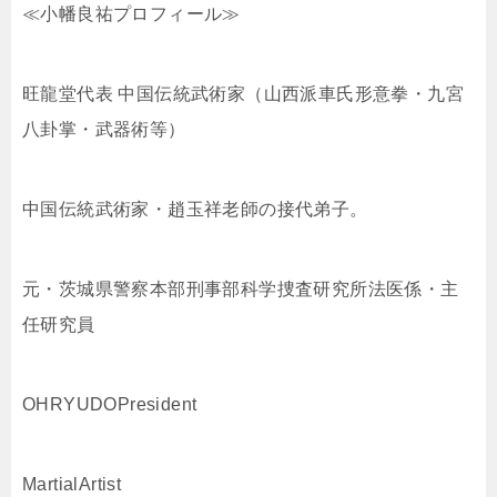
≪小幡良祐プロフィール≫
旺龍堂代表 中国伝統武術家（山西派車氏形意拳・九宮
八卦掌・武器術等）
中国伝統武術家・趙玉祥老師の接代弟子。
元・茨城県警察本部刑事部科学捜査研究所法医係・主
任研究員
OHRYUDOPresident
MartialArtist