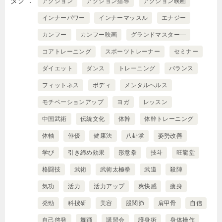
タグ
アクション
アクション指導
アクション映画
インナーパワー
インナーマッスル
エナジー
カンフー
カンフー映画
グランドマスター―
コアトレーニング
スポーツトレーナー
セミナー
ダイエット
ダンス
トレーニング
バランス
フィットネス
ボディ
メンタルヘルス
モチベーションアップ
ヨガ
レッスン
中国武術
伝統文化
体幹
体幹トレーニング
体軸
俳優
健康法
八卦掌
姿勢改善
学び
引き締め効果
形意拳
技斗
旺龍堂
格闘技
武術
武術太極拳
武道
殺陣
気功
活力
活力アップ
爽快感
痩身
発勁
科捜研
美容
股関節
肩甲骨
自信
自己啓発
舞踊
講習会
護身術
身体操作