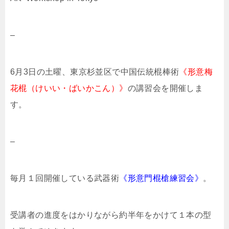
–
6月3日の土曜、東京杉並区で中国伝統棍棒術
《形意梅
花棍（けいい・ばいかこん）》
の講習会を開催しま
す。
–
毎月１回開催している武器術
《形意門棍槍練習会》
。
受講者の進度をはかりながら約半年をかけて１本の型