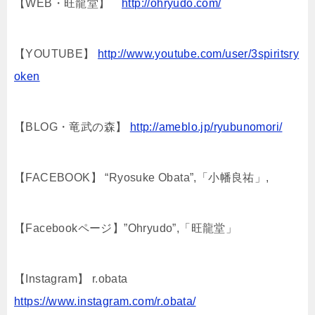
【WEB・旺龍堂】
http://ohryudo.com/
【YOUTUBE】
http://www.youtube.com/user/3spiritsry
oken
【BLOG・竜武の森】
http://ameblo.jp/ryubunomori/
【FACEBOOK】 “Ryosuke Obata”,「小幡良祐」,
【Facebookページ】”Ohryudo”,「旺龍堂」
【Instagram】 r.obata
https://www.instagram.com/r.obata/