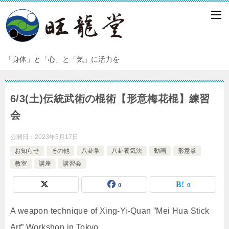
「身体」と「心」と「気」に活力を
6/3(土)伝統武術の棍術【形意梅花棍】練習
会
公開日：
2023年5月17日
お知らせ
その他
八卦掌
八卦養気法
動画
形意拳
教室
講座
講習会
0
0
A weapon technique of Xing-Yi-Quan ”Mei Hua Stick
Art” Workshop in Tokyo