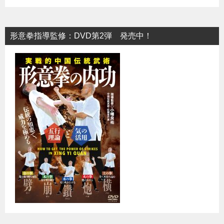
ン
形意拳指導監修：DVD第2弾 発売中！