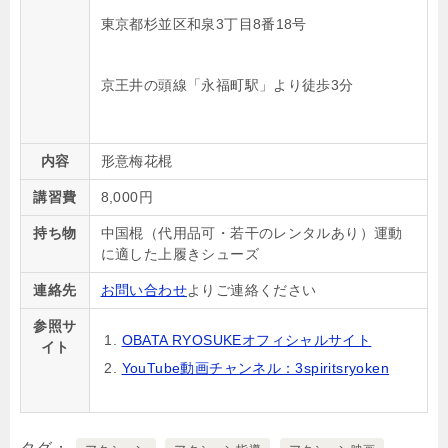
東京都杉並区和泉3丁目8番18号
京王井の頭線「永福町駅」より徒歩3分
内容
形意梅花棍
講習費
8,000
円
持ち物
中国棍（代用品可・若干のレンタルあり）運動
に適した上履きシューズ
連絡先
お問い合わせ
よりご連絡ください
参照サ
OBATA RYOSUKEオフィシャルサイト
イト
YouTube動画チャンネル：3spiritsryoken