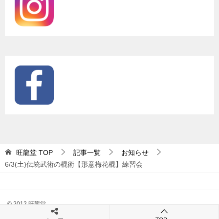
旺龍堂
TOP
記事一覧
お知らせ
6/3(土)伝統武術の棍術【形意梅花棍】練習会
© 2012 旺龍堂