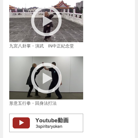
九宮八卦掌・演武 IN中正紀念堂
形意五行拳・回身法打法