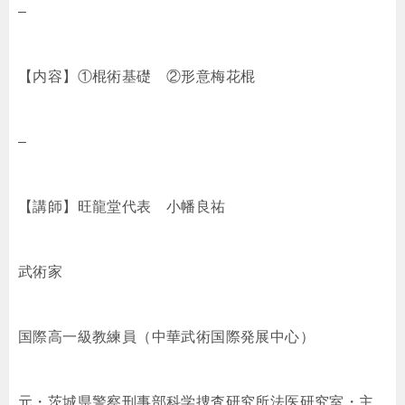
–
【内容】①棍術基礎 ②形意梅花棍
–
【講師】旺龍堂代表 小幡良祐
武術家
国際高一級教練員（中華武術国際発展中心）
元・茨城県警察刑事部科学捜査研究所法医研究室・主