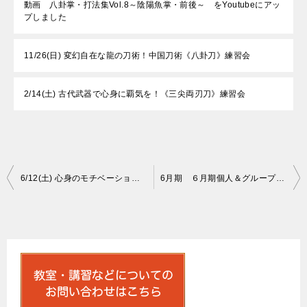
動画 八卦掌・打法集Vol.8～陰陽魚掌・前後～ をYoutubeにアッ
プしました
11/26(日) 変幻自在な龍の刀術！中国刀術《八卦刀》練習会
2/14(土) 古代武器で心身に覇気を！《三尖両刃刀》練習会
投
6/12(土) 心身のモチベーション大幅UP！《手指武術気功》ワークショップ
6月期 ６月期個人＆グループレッスン受付中
稿
ナ
ビ
ゲ
ー