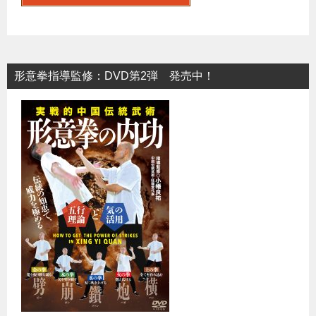
シ
ョ
ン
形意拳指導監修：DVD第2弾 発売中！