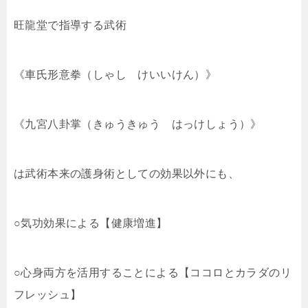
旺龍堂で指導する武術
《車氏形意拳（しゃし けいいけん）》
《九宮八卦掌（きゅうきゅう はっけしょう）》
は武術本来の護身術としての効果以外にも、
○気功効果による【健康増進】
○心身両方を活用することによる【ココロとカラダのリ
フレッシュ】