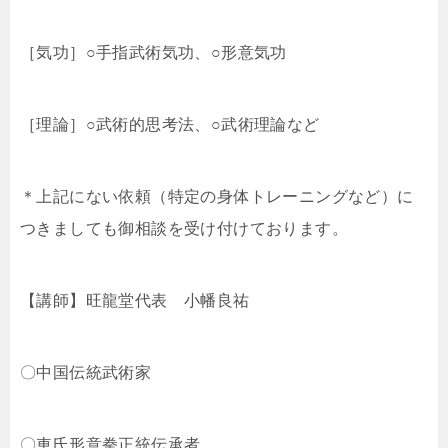
［気功］○手指武術気功、○形意気功
［理論］○武術的思考法、○武術理論など
＊上記にない依頼（特定の身体トレーニングなど）に
つきましても御相談を受け付けております。
【講師】旺龍堂代表 小幡良祐
〇中国伝統武術家
〇車氏形意拳正統伝承者