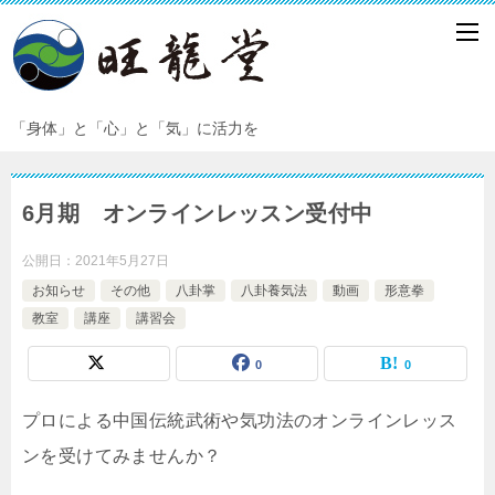
「身体」と「心」と「気」に活力を
6月期 オンラインレッスン受付中
公開日：
2021年5月27日
お知らせ
その他
八卦掌
八卦養気法
動画
形意拳
教室
講座
講習会
0
0
プロによる中国伝統武術や気功法のオンラインレッス
ンを受けてみませんか？