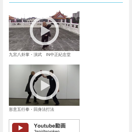
九宮八卦掌・演武 IN中正紀念堂
形意五行拳・回身法打法