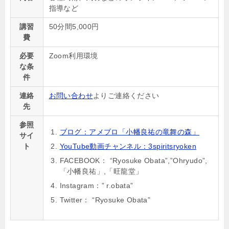
指導など
講習
50分間5,000円
費
必要
Zoom利用環境
な条
件
連絡
お問い合わせ
よりご連絡ください
先
参照
ブログ：アメブロ「小幡良祐の竜舞の森」
サイ
ト
YouTube動画チャンネル：3spiritsryoken
FACEBOOK： “Ryosuke Obata”,”Ohryudo”,
「小幡良祐」,「旺龍堂」
Instagram：” r.obata”
Twitter： “Ryosuke Obata”