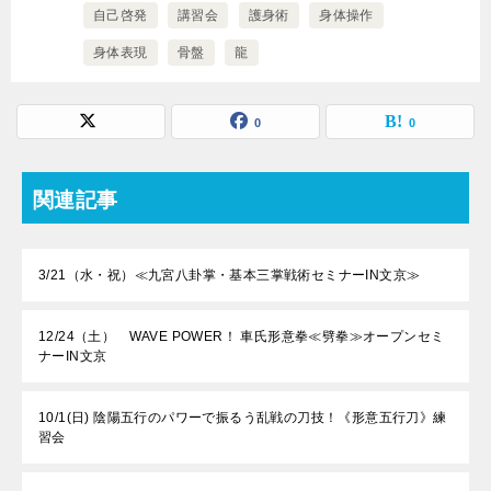
自己啓発
講習会
護身術
身体操作
身体表現
骨盤
龍
0
0
関連記事
3/21（水・祝）≪九宮八卦掌・基本三掌戦術セミナーIN文京≫
12/24（土） WAVE POWER！ 車氏形意拳≪劈拳≫オープンセミ
ナーIN文京
10/1(日) 陰陽五行のパワーで振るう乱戦の刀技！《形意五行刀》練
習会