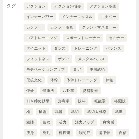
タグ
アクション
アクション指導
アクション映画
インナーパワー
インナーマッスル
エナジー
カンフー
カンフー映画
グランドマスター―
コアトレーニング
スポーツトレーナー
セミナー
ダイエット
ダンス
トレーニング
バランス
フィットネス
ボディ
メンタルヘルス
モチベーションアップ
ヨガ
中国武術
伝統文化
体幹
体幹トレーニング
体軸
俳優
健康法
八卦掌
姿勢改善
引き締め効果
形意拳
技斗
旺龍堂
格闘技
槍
槍術
武器
武術
武術太極拳
武道
殺陣
気功
活力
活力アップ
爽快感
痩身
発勁
科捜研
股関節
肩甲骨
自信