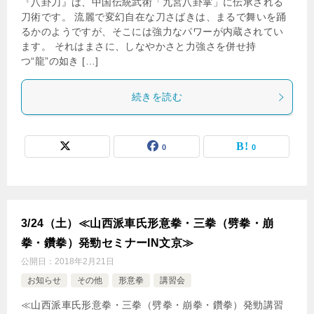
『八卦刀』は、中国伝統武術「九宮八卦掌」に伝承される
刀術です。 流麗で変幻自在な刀さばきは、まるで舞いを踊
るかのようですが、そこには強力なパワーが内蔵されてい
ます。 それはまさに、しなやかさと力強さを併せ持
つ“龍”の如き […]
続きを読む
0
0
3/24（土）≪山西派車氏形意拳・三拳（劈拳・崩
拳・鑽拳）発勁セミナーIN文京≫
公開日：
2018年2月21日
お知らせ
その他
形意拳
講習会
≪山西派車氏形意拳・三拳（劈拳・崩拳・鑽拳）発勁講習