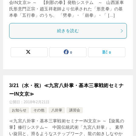
会IN文京≫ ～ 【刹那の拳】発勁システム ～ 山西派車
氏形意門正宗・趙玉祥老師より伝承された「形意拳」の基
本拳「五行拳」のうち、 「劈拳」・「崩拳」・「 […]
続きを読む
0
0
3/21（水・祝）≪九宮八卦掌・基本三掌戦術セミナ
ーIN文京≫
公開日：
2018年2月21日
お知らせ
その他
八卦掌
講習会
≪九宮八卦掌・基本三掌戦術セミナーIN文京≫ ～【旋風の
掌】修行システム～ 中国伝統武術「九宮八卦掌」。 素早
い旋回と、滑るようなステップワーク、龍の如きしなやか