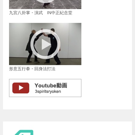
九宮八卦掌・演武 IN中正紀念堂
形意五行拳・回身法打法