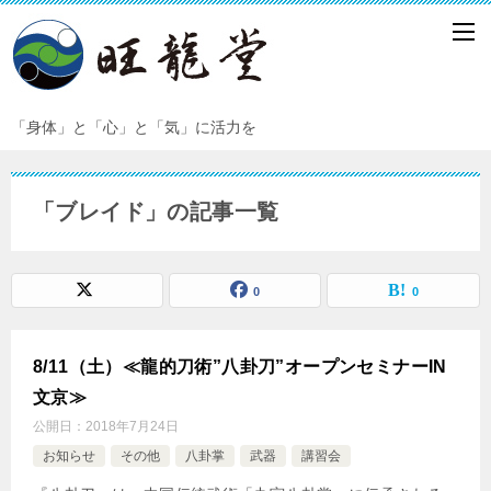
「身体」と「心」と「気」に活力を
「ブレイド」の記事一覧
0
0
8/11（土）≪龍的刀術”八卦刀”オープンセミナーIN
文京≫
公開日：
2018年7月24日
お知らせ
その他
八卦掌
武器
講習会