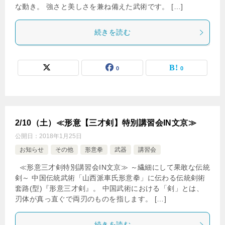
な動き。 強さと美しさを兼ね備えた武術です。 […]
続きを読む
0
0
2/10（土）≪形意【三才剣】特別講習会IN文京≫
公開日：
2018年1月25日
お知らせ
その他
形意拳
武器
講習会
≪形意三才剣特別講習会IN文京≫ ～繊細にして果敢な伝統
剣～ 中国伝統武術「山西派車氏形意拳」に伝わる伝統剣術
套路(型)『形意三才剣』。 中国武術における「剣」とは、
刃体が真っ直ぐで両刃のものを指します。 […]
続きを読む