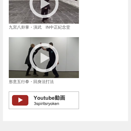
九宮八卦掌・演武 IN中正紀念堂
形意五行拳・回身法打法