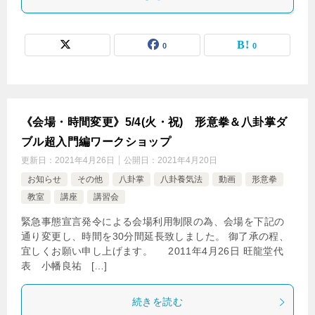
0
0
《会場・時間変更》5/4(火・祝) 形意拳＆八卦掌ダ
ブル超入門編ワークショップ
更新日：
2021年4月26日
公開日：
2021年4月20日
お知らせ
その他
八卦掌
八卦養気法
動画
形意拳
教室
講座
講習会
緊急事態宣言発令による会場利用制限の為、会場を下記の
通り変更し、時間を30分間延長致しました。 御了承の程、
宜しくお願い申し上げます。 2011年4月26日 旺龍堂代
表 小幡良祐 […]
続きを読む