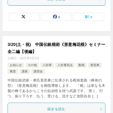
0
0
3/20(土・祝) 中国伝統棍術《形意梅花棍》セミナー
全二編【後編】
公開日：
2021年3月2日
お知らせ
その他
八卦掌
八卦養気法
動画
形意拳
教室
講座
講習会
中国伝統武術・車氏形意拳に伝承される棍術套路（棒術の
型）《形意梅花棍》を御指導致します。 『棍』は単なる木
製の棒であるからこその自由性を持つ武器です。 突く、打
つ、振り下ろす、払う、受ける、流すなど攻防自在 […]
続きを読む