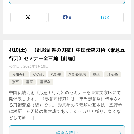
0
0
4/10(土) 【乱戦乱舞の刀技】中国伝統刀術《形意五
行刀》セミナー全三編【前編】
公開日：
2021年3月19日
お知らせ
その他
八卦掌
八卦養気法
動画
形意拳
教室
講座
講習会
中国伝統刀術《形意五行刀》のセミナーを東京文京区にて
開催致します。 《形意五行刀》は、車氏形意拳に伝承され
る刀術套路（型）です。 形意拳の５種類の基本技・五行拳
に対応した刀技の集大成であり、シッカリと斬り、突くな
どして斬 […]
続きを読む