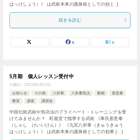
はっけしょう）》 は武術本来の護身術としての効 […]
続きを読む
0
0
5月期 個人レッスン受付中
公開日：
2021年5月13日
お知らせ
その他
八卦掌
八卦養気法
動画
形意拳
教室
講座
講習会
中国伝統武術や気功法のプライベート・トレーニングを受
けてみませんか？ 旺龍堂で指導する武術 《車氏形意拳
（しゃし けいいけん）》 《九宮八卦掌（きゅうきゅう
はっけしょう）》 は武術本来の護身術としての効果 […]