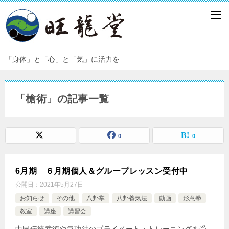
「身体」と「心」と「気」に活力を
「槍術」の記事一覧
0
0
6月期 ６月期個人＆グループレッスン受付中
公開日：
2021年5月27日
お知らせ
その他
八卦掌
八卦養気法
動画
形意拳
教室
講座
講習会