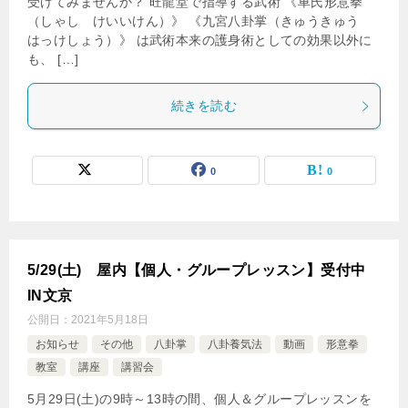
受けてみませんか？ 旺龍堂で指導する武術 《車氏形意拳
（しゃし けいいけん）》 《九宮八卦掌（きゅうきゅう
はっけしょう）》 は武術本来の護身術としての効果以外に
も、 […]
続きを読む
0
0
5/29(土) 屋内【個人・グループレッスン】受付中
IN文京
公開日：
2021年5月18日
お知らせ
その他
八卦掌
八卦養気法
動画
形意拳
教室
講座
講習会
5月29日(土)の9時～13時の間、個人＆グループレッスンを