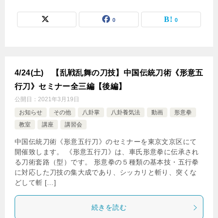
0
0
4/24(土) 【乱戦乱舞の刀技】中国伝統刀術《形意五
行刀》セミナー全三編【後編】
公開日：
2021年3月19日
お知らせ
その他
八卦掌
八卦養気法
動画
形意拳
教室
講座
講習会
中国伝統刀術《形意五行刀》のセミナーを東京文京区にて
開催致します。 《形意五行刀》は、車氏形意拳に伝承され
る刀術套路（型）です。 形意拳の５種類の基本技・五行拳
に対応した刀技の集大成であり、シッカリと斬り、突くな
どして斬 […]
続きを読む