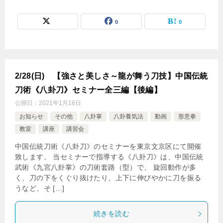
0
0
2/28(日) 【強さと美しさ～龍が舞う刀技】中国伝統
刀術《八卦刀》セミナー全三編【後編】
公開日：
2021年1月16日
お知らせ
その他
八卦掌
八卦養気法
動画
形意拳
教室
講座
講習会
中国伝統刀術《八卦刀》のセミナーを東京文京区にて開催
致します。 当セミナーで指導する《八卦刀》は、中国伝統
武術《九宮八卦掌》の刀術套路（型）で、 旋回動作が多
く、刀の下をくぐり抜けたり、上下に伸びやかに刀を振る
うなど、そ […]
続きを読む