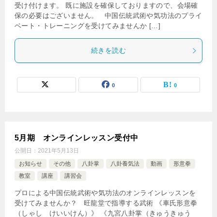
受け付けます。 既に施設を確保しておりますので、会場確
保の必要はございません。 中国伝統武術や気功法のプライ
ベート・トレーニングを受けてみませんか […]
続きを読む
0
0
5月期 オンラインレッスン受付中
公開日：
2021年5月13日
お知らせ
その他
八卦掌
八卦養気法
動画
形意拳
教室
講座
講習会
プロによる中国伝統武術や気功法のオンラインレッスンを
受けてみませんか？ 旺龍堂で指導する武術 《車氏形意拳
（しゃし けいいけん）》 《九宮八卦掌（きゅうきゅう