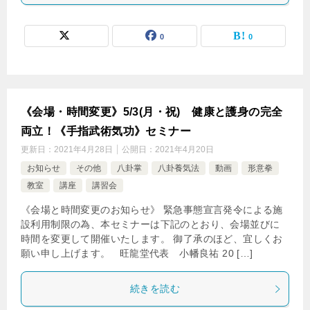
0
0
《会場・時間変更》5/3(月・祝) 健康と護身の完全
両立！《手指武術気功》セミナー
更新日：
2021年4月28日
公開日：
2021年4月20日
お知らせ
その他
八卦掌
八卦養気法
動画
形意拳
教室
講座
講習会
《会場と時間変更のお知らせ》 緊急事態宣言発令による施
設利用制限の為、本セミナーは下記のとおり、会場並びに
時間を変更して開催いたします。 御了承のほど、宜しくお
願い申し上げます。 旺龍堂代表 小幡良祐 20 […]
続きを読む