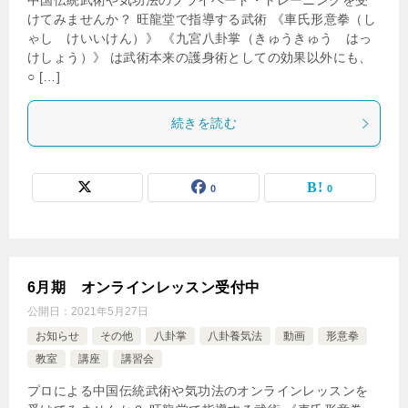
中国伝統武術や気功法のプライベート・トレーニングを受
けてみませんか？ 旺龍堂で指導する武術 《車氏形意拳（し
ゃし けいいけん）》 《九宮八卦掌（きゅうきゅう はっ
けしょう）》 は武術本来の護身術としての効果以外にも、
○ […]
続きを読む
0
0
6月期 オンラインレッスン受付中
公開日：
2021年5月27日
お知らせ
その他
八卦掌
八卦養気法
動画
形意拳
教室
講座
講習会
プロによる中国伝統武術や気功法のオンラインレッスンを