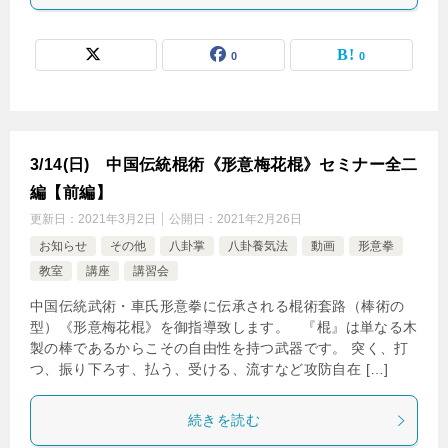
0
0
3/14(日) 中国伝統棍術《形意梅花棍》セミナー全二
編【前編】
更新日：
2021年3月2日
公開日：
2021年2月26日
お知らせ
その他
八卦掌
八卦養気法
動画
形意拳
教室
講座
講習会
中国伝統武術・車氏形意拳に伝承される棍術套路（棒術の
型）《形意梅花棍》を御指導致します。 『棍』は単なる木
製の棒であるからこその自由性を持つ武器です。 突く、打
つ、振り下ろす、払う、受ける、流すなど攻防自在 […]
続きを読む