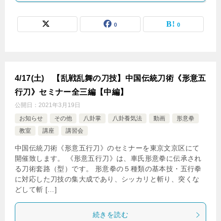
0
0
4/17(土) 【乱戦乱舞の刀技】中国伝統刀術《形意五
行刀》セミナー全三編【中編】
公開日：
2021年3月19日
お知らせ
その他
八卦掌
八卦養気法
動画
形意拳
教室
講座
講習会
中国伝統刀術《形意五行刀》のセミナーを東京文京区にて
開催致します。 《形意五行刀》は、車氏形意拳に伝承され
る刀術套路（型）です。 形意拳の５種類の基本技・五行拳
に対応した刀技の集大成であり、シッカリと斬り、突くな
どして斬 […]
続きを読む