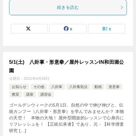
続きを読む
0
0
5/1(土) 八卦掌・形意拳／屋外レッスンIN和田堀公
園
公開日：
2021年4月28日
お知らせ
その他
八卦掌
八卦養気法
動画
形意拳
教室
講座
講習会
ゴールデンウィークの5月1日、自然の中で伸び伸びと、伝
統カンフー（八卦掌・形意拳）を学んでみませんか？ 本物
の天空！ 本物の大地！ 屋外型開放的レッスンで心身共に
リフレッシュを！ 【正統伝承者】であり、元・【科学捜査
研究 […]