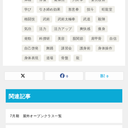
学び
引き締め効果
形意拳
技斗
旺龍堂
格闘技
武術
武術太極拳
武道
殺陣
気功
活力
活力アップ
爽快感
痩身
発勁
科捜研
美容
股関節
肩甲骨
自信
自己啓発
舞踊
講習会
護身術
身体操作
身体表現
道場
骨盤
龍
0
0
関連記事
7月期 屋外オープンクラス一覧