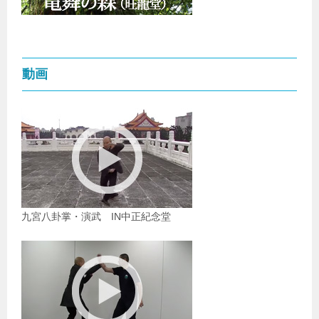
動画
九宮八卦掌・演武 IN中正紀念堂