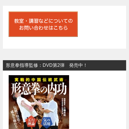
ビ
ゲ
ー
シ
ョ
ン
形意拳指導監修：DVD第2弾 発売中！