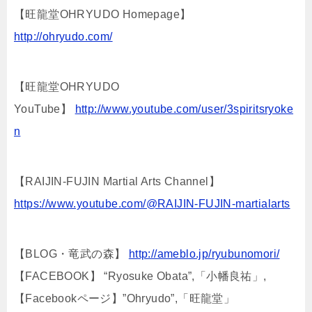
【旺龍堂OHRYUDO Homepage】
http://ohryudo.com/
【旺龍堂OHRYUDO
YouTube】
http://www.youtube.com/user/3spiritsryoke
n
【RAIJIN-FUJIN Martial Arts Channel】
https://www.youtube.com/@RAIJIN-FUJIN-martialarts
【BLOG・竜武の森】
http://ameblo.jp/ryubunomori/
【FACEBOOK】 “Ryosuke Obata”,「小幡良祐」,
【Facebookページ】”Ohryudo”,「旺龍堂」