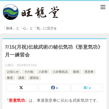
「身体」と「心」と「気」に活力を
7/15(月祝)伝統武術の秘伝気功《形意気功》
月一練習会
公開日：
2024年6月16日
お知らせ
その他
八卦掌
八卦養気法
動画
形意拳
教室
講座
講習会
0
0
『
形意気功
』は、車派形意拳に伝わる武術気功です。