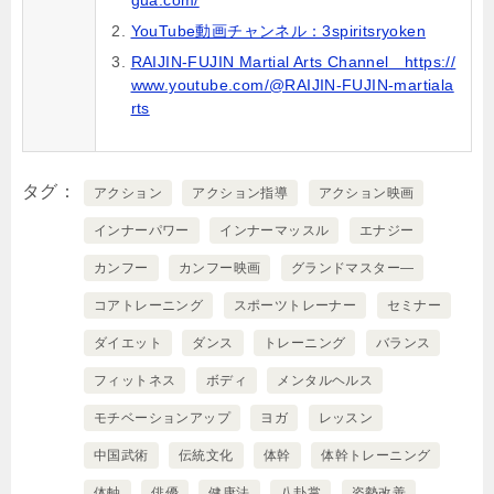
gua.com/
YouTube動画チャンネル：3spiritsryoken
RAIJIN-FUJIN Martial Arts Channel https://
www.youtube.com/@RAIJIN-FUJIN-martiala
rts
タグ
アクション
アクション指導
アクション映画
インナーパワー
インナーマッスル
エナジー
カンフー
カンフー映画
グランドマスター―
コアトレーニング
スポーツトレーナー
セミナー
ダイエット
ダンス
トレーニング
バランス
フィットネス
ボディ
メンタルヘルス
モチベーションアップ
ヨガ
レッスン
中国武術
伝統文化
体幹
体幹トレーニング
体軸
俳優
健康法
八卦掌
姿勢改善