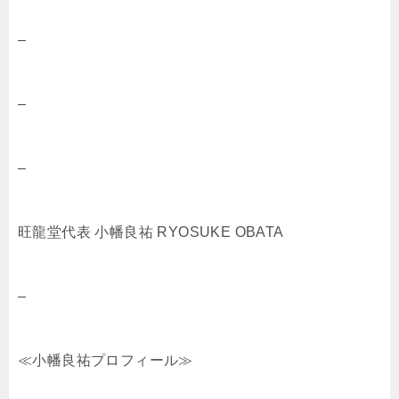
–
–
–
旺龍堂代表 小幡良祐 RYOSUKE OBATA
–
≪小幡良祐プロフィール≫