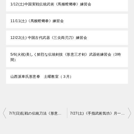
1/12(土)中国実戦伝統武術《馬猴螳螂拳》練習会
11/11(土)《馬猴螳螂拳》練習会
12/22(土) 中国古代武器《三尖両刃刀》練習会
5/6(火祝)美しく鮮烈な伝統剣技《形意三才剣》武器術練習会（3時
間）
山西派車氏形意拳 土曜教室（３月）
投
7/7(日)乱戦の伝統刀法《形意五行刀》武器術練習会
7/27(土)《手指武術気功》月一練習会
稿
ナ