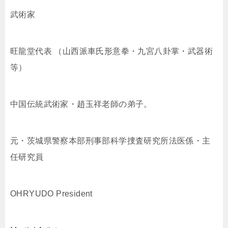
武術家
旺龍堂代表 （山西派車氏形意拳・九宮八卦掌・武器術
等）
中国伝統武術家・趙玉祥老師の弟子。
元・茨城県警察本部刑事部科学捜査研究所法医係・主
任研究員
OHRYUDO President