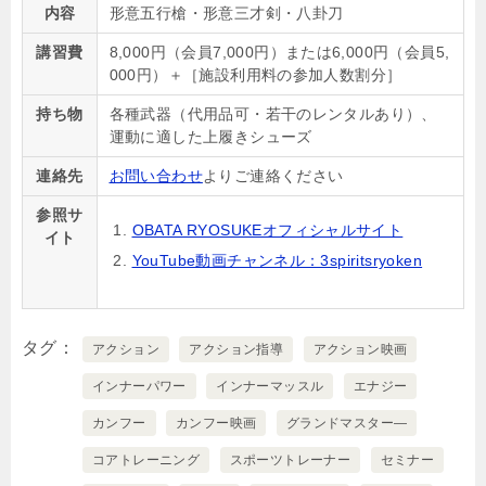
内容
形意五行槍・形意三才剣・八卦刀
講習費
8,000
円（会員7,000円）または6,000円（会員5,
000円）＋［施設利用料の参加人数割分］
持ち物
各種武器（代用品可・若干のレンタルあり）、
運動に適した上履きシューズ
連絡先
お問い合わせ
よりご連絡ください
参照サ
OBATA RYOSUKEオフィシャルサイト
イト
YouTube動画チャンネル：3spiritsryoken
タグ
アクション
アクション指導
アクション映画
インナーパワー
インナーマッスル
エナジー
カンフー
カンフー映画
グランドマスター―
コアトレーニング
スポーツトレーナー
セミナー