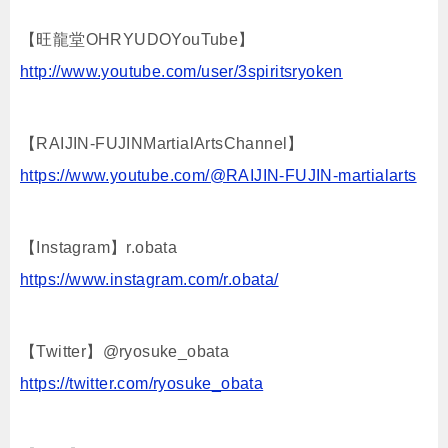
【旺龍堂OHRYUDOYouTube】
http://www.youtube.com/user/3spiritsryoken
【RAIJIN-FUJINMartialArtsChannel】
https://www.youtube.com/@RAIJIN-FUJIN-martialarts
【Instagram】r.obata
https://www.instagram.com/r.obata/
【Twitter】@ryosuke_obata
https://twitter.com/ryosuke_obata