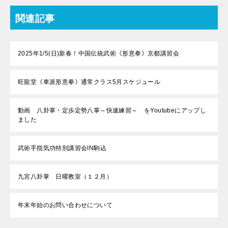
関連記事
2025年1/5(日)新春！中国伝統武術《形意拳》京都講習会
旺龍堂《車派形意拳》通常クラス5月スケジュール
動画 八卦掌・定歩定勢八掌～快速練習～ をYoutubeにアップし
ました
武術手指気功特別講習会IN駒込
九宮八卦掌 日曜教室（１２月）
年末年始のお問い合わせについて