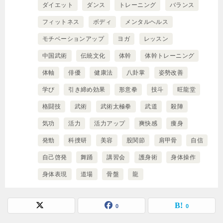
ダイエット
ダンス
トレーニング
バランス
フィットネス
ボディ
メンタルヘルス
モチベーションアップ
ヨガ
レッスン
中国武術
伝統文化
体幹
体幹トレーニング
体軸
俳優
健康法
八卦掌
姿勢改善
学び
引き締め効果
形意拳
技斗
旺龍堂
格闘技
武術
武術太極拳
武道
殺陣
気功
活力
活力アップ
爽快感
痩身
発勁
科捜研
美容
股関節
肩甲骨
自信
自己啓発
舞踊
講習会
護身術
身体操作
身体表現
道場
骨盤
龍
0
0