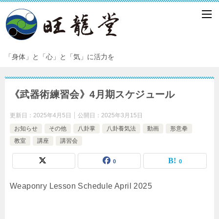
「身体」と「心」と「気」に活力を
《武器術練習会》4月期スケジュール
更新日：
2025年4月5日
公開日：
2025年3月15日
お知らせ
その他
八卦掌
八卦養気法
動画
形意拳
教室
講座
講習会
0
0
Weaponry Lesson Schedule April 2025