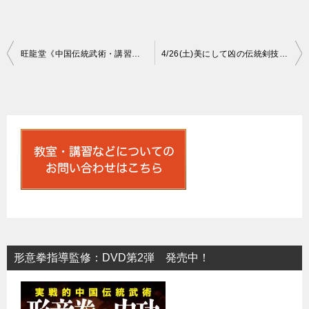
投
旺龍堂《中国伝統武術・講習会・オリジナルワーク》4月スケジュール
4/26(土)美にして凶の伝統剣技《形意三才剣》武器術練習会
稿
ナ
ビ
ゲ
ー
シ
ョ
ン
形意拳指導監修：DVD第2弾 発売中！