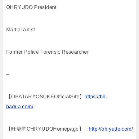
OHRYUDO President
Martial Artist
Former Police Forensic Researcher
–
【OBATARYOSUKEOfficialSite】
https://bd-
bagua.com/
【旺龍堂OHRYUDOHomepage】
http://ohryudo.com/