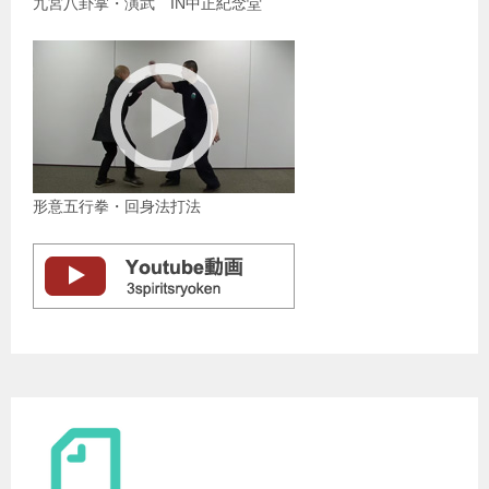
九宮八卦掌・演武 IN中正紀念堂
形意五行拳・回身法打法