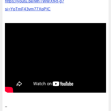
https://youtu.be/MhTWWXfRt-g?
si=YpTmF43vm77XpPlC
–