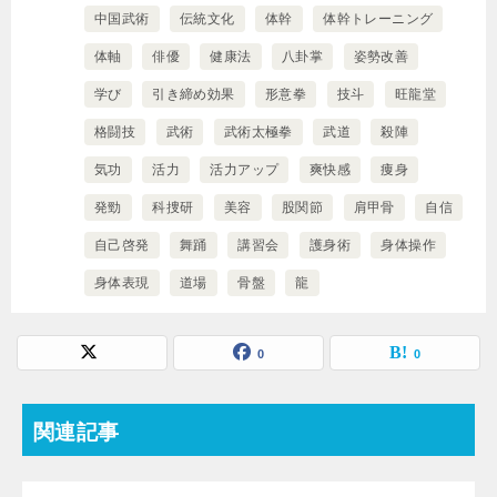
中国武術
伝統文化
体幹
体幹トレーニング
体軸
俳優
健康法
八卦掌
姿勢改善
学び
引き締め効果
形意拳
技斗
旺龍堂
格闘技
武術
武術太極拳
武道
殺陣
気功
活力
活力アップ
爽快感
痩身
発勁
科捜研
美容
股関節
肩甲骨
自信
自己啓発
舞踊
講習会
護身術
身体操作
身体表現
道場
骨盤
龍
0
0
関連記事