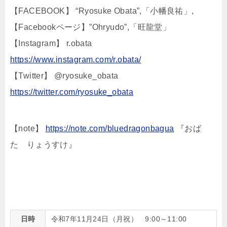
【FACEBOOK】 “Ryosuke Obata”,「小幡良祐」,
【Facebookページ】”Ohryudo”,「旺龍堂」
【Instagram】 r.obata
https://www.instagram.com/r.obata/
【Twitter】 @ryosuke_obata
https://twitter.com/ryosuke_obata
【note】
https://note.com/bluedragonbagua
『おば
た りょうすけ』
日時
令和7年11月24日（月祝） 9:00～11:00