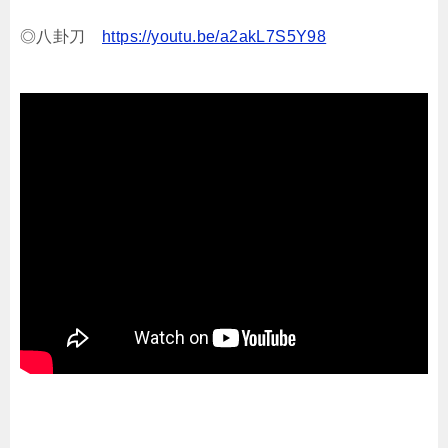
◎八卦刀
https://youtu.be/a2akL7S5Y98