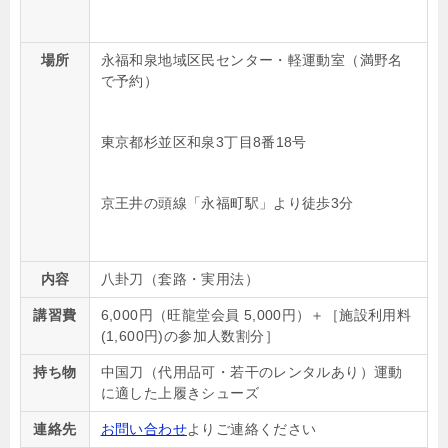
場所
永福和泉地域区民センター・軽運動室（満野名
で予約）
東京都杉並区和泉3丁目8番18号
京王井の頭線「永福町駅」より徒歩3分
内容
八卦刀（套路・実用法）
講習費
6,000
円（旺龍堂会員 5,000円）＋［施設利用料
(1,600円)の参加人数割分］
持ち物
中国刀（代用品可・若干のレンタルあり）運動
に適した上履きシューズ
連絡先
お問い合わせ
よりご連絡ください