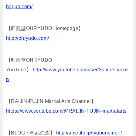
bagua.com/
【旺龍堂OHRYUDO Homepage】
http://ohryudo.com/
【旺龍堂OHRYUDO
YouTube】
http://www.youtube.com/user/3spiritsryoke
n
【RAIJIN-FUJIN Martial Arts Channel】
https://www.youtube.com/@RAIJIN-FUJIN-martialarts
【BLOG・竜武の森】
http://ameblo.jp/ryubunomori/