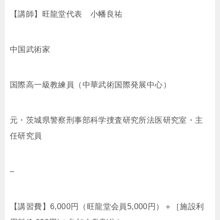
【講師】旺龍堂代表 小幡良祐
中国武術家
国際高一級教練員（中華武術国際発展中心）
元・茨城県警察刑事部科学捜査研究所法医研究室・主
任研究員
–
【講習費】6,000円（旺龍堂会員5,000円）＋［施設利