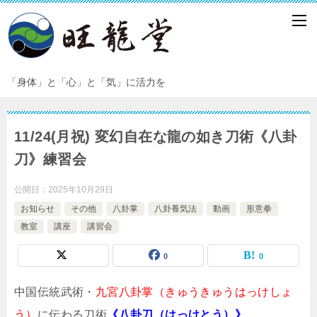
「身体」と「心」と「気」に活力を
11/24(月祝) 変幻自在な龍の如き刀術《八卦
刀》練習会
公開日：
2025年10月29日
お知らせ
その他
八卦掌
八卦養気法
動画
形意拳
教室
講座
講習会
0
0
中国伝統武術・
九宮八卦掌（きゅうきゅうはっけしょ
う）
に伝わる刀術
《八卦刀（はっけとう）》
。