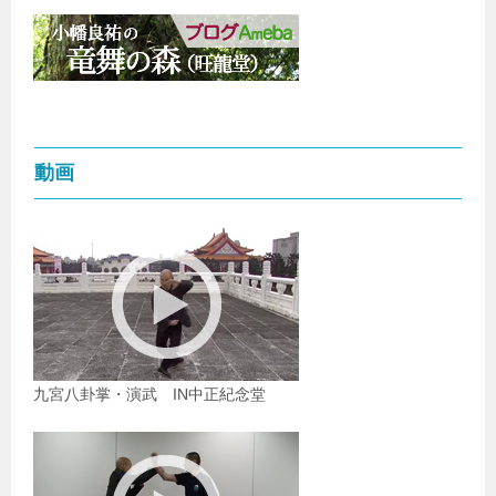
動画
九宮八卦掌・演武 IN中正紀念堂