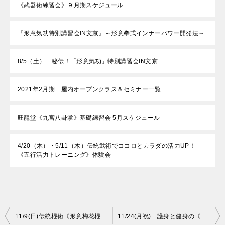
《武器術練習会》９月期スケジュール
『形意気功特別講習会IN文京』～形意拳式インナーパワー開発法​～
8/5（土） 秘伝！「形意気功」特別講習会IN文京
2021年2月期 屋内オープンクラス＆セミナー一覧
旺龍堂《九宮八卦掌》基礎練習会 5月スケジュール
4/20（木）・5/11（木）伝統武術でココロとカラダの活力UP！
《五行活力トレーニング》体験会
投
11/9(日)伝統棍術《形意梅花棍》武器術練習会
11/24(月祝) 護身と健身の《伝統武術気功》練習会