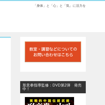
「身体」と「心」と「気」に活力を
形意拳指導監修：DVD第2弾 発売
中！