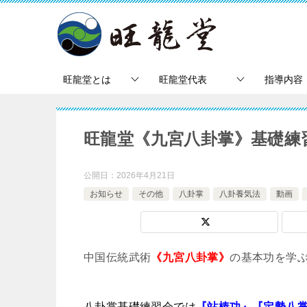
旺龍堂とは
旺龍堂代表
指導内容
旺龍堂《九宮八卦掌》基礎練
公開日：
2026年4月21日
お知らせ
その他
八卦掌
八卦養気法
動画
中国伝統武術
《九宮八卦掌》
の基本功を学
八卦掌基礎練習会では
『站樁功』『定勢八