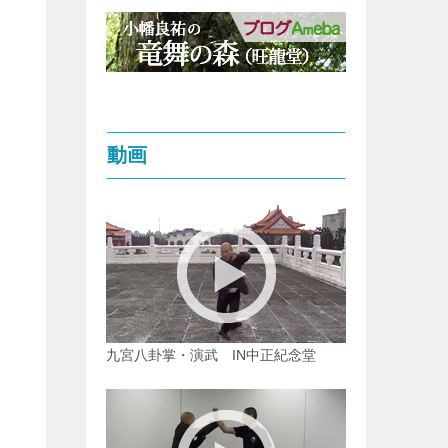
動画
九宮八卦掌・演武 IN中正紀念堂