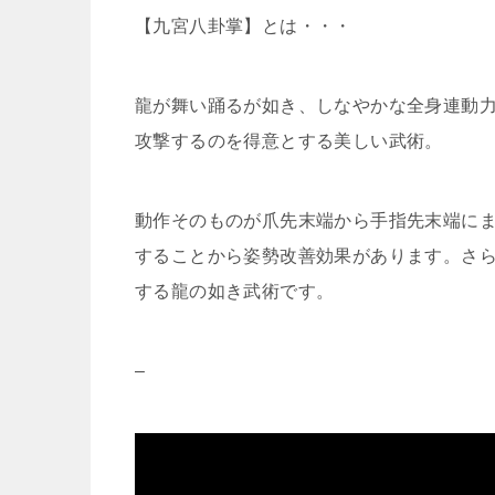
【九宮八卦掌】とは・・・
龍が舞い踊るが如き、しなやかな全身連動
攻撃するのを得意とする美しい武術。
動作そのものが爪先末端から手指先末端に
することから姿勢改善効果があります。さ
する龍の如き武術です。
–