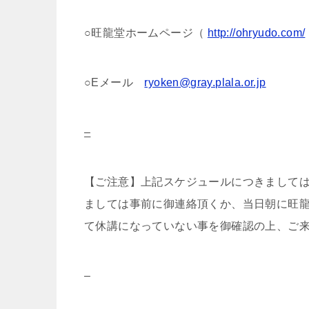
○旺龍堂ホームページ（
http://ohryudo.com/
○Eメール
ryoken@gray.plala.or.jp
–
【ご注意】上記スケジュールにつきまして
ましては事前に御連絡頂くか、当日朝に旺龍堂ホーム
て休講になっていない事を御確認の上、ご
–