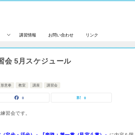
講習情報
お問い合わせ
リンク
習会 5月スケジュール
形意拳
教室
講座
講習会
0
0
ぶ練習会です。
掌（定歩・活歩）』『套路：第一掌（艮宮八掌）』
に内容を限