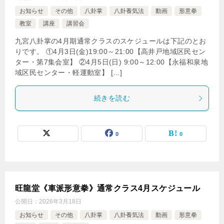
お知らせ
その他
八卦掌
八卦養気法
動画
形意拳
教室
講座
講習会
九宮八卦掌の4月期通常クラスのスケジュールは下記のとお
りです。 ①4月3日(金)19:00～21:00【高井戸地域区民セン
ター・第7集会室】 ②4月5日(日) 9:00～12:00【永福和泉地
域区民センター・軽運動室】 […]
続きを読む
0
0
旺龍堂《車派形意拳》通常クラス4月スケジュール
公開日：
2026年3月18日
お知らせ
その他
八卦掌
八卦養気法
動画
形意拳