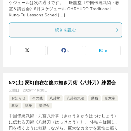
ケジュールは次の通りです。 旺龍堂《中国伝統武術・教
室＆講習会》6月スケジュール OHRYUDO Traditional
Kung-Fu Lessons Sched […]
続きを読む
0
0
5/2(土) 変幻自在な龍の如き刀術《八卦刀》練習会
公開日：
2026年4月30日
お知らせ
その他
八卦掌
八卦養気法
動画
形意拳
教室
講座
講習会
中国伝統武術・九宮八卦掌（きゅうきゅうはっけしょう）
に伝わる刀術《八卦刀（はっけとう）》。 体軸を旋回し、
円を描くように移動しながら、巨大なカタナを豪快に振り