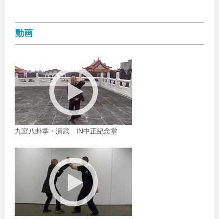
動画
九宮八卦掌・演武 IN中正紀念堂