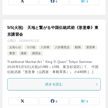
0
0
5/5(火祝) 天地と繋がる中国伝統武術《形意拳》東
京講習会
公開日：
2026年4月11日
お知らせ
その他
八卦掌
八卦養気法
動画
形意拳
教室
講座
講習会
Traditional Martial Art ” Xing Yi Quan” Tokyo Seminar
2026年5月5日(火祝)の9時～13時、東京杉並区にて、 中国
伝統武術『形意拳（山西派・車毅斉系）』 の4時間 […]
続きを読む
0
0