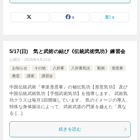
0
0
5/17(日) 気と武術の結び《伝統武術気功》練習会
公開日：
2026年4月21日
お知らせ
その他
八卦掌
八卦養気法
動画
形意拳
教室
講座
講習会
中国伝統武術『車派形意拳』の秘伝気功【形意気功】 及び
中国伝統武術気功【手指武術気功】を指導します。 武術気
功クラスは毎月1回開催しています。 気のイメージの導入、
特殊な身体操法によって、武術武道の門派を越えた「異な
る […]
続きを読む