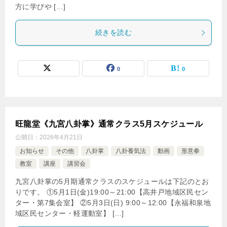
方に学びや […]
続きを読む
0
0
旺龍堂《九宮八卦掌》通常クラス5月スケジュール
公開日：
2026年4月21日
お知らせ
その他
八卦掌
八卦養気法
動画
形意拳
教室
講座
講習会
九宮八卦掌の5月期通常クラスのスケジュールは下記のとお
りです。 ①5月1日(金)19:00～21:00【高井戸地域区民セン
ター・第7集会室】 ②5月3日(日) 9:00～12:00【永福和泉地
域区民センター・軽運動室】 […]