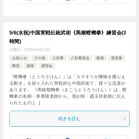
5/6(水祝)中国実戦伝統武術《馬猴螳螂拳》練習会(3
時間)
公開日：
2026年4月15日
お知らせ
その他
八卦掌
八卦養気法
動画
形意拳
教室
講座
講習会
『螳螂拳（とうろうけん）』は「カマキリが獲物を捕らえ
る動き」を採り入れた実戦的な中国武術で、様々な流派が
あります。 《馬猿蟷螂拳（まこうとうろうけん）》は、螳
螂拳の名師・単香陵老師から、我が師・趙玉祥老師に伝え
られたもの […]
続きを読む