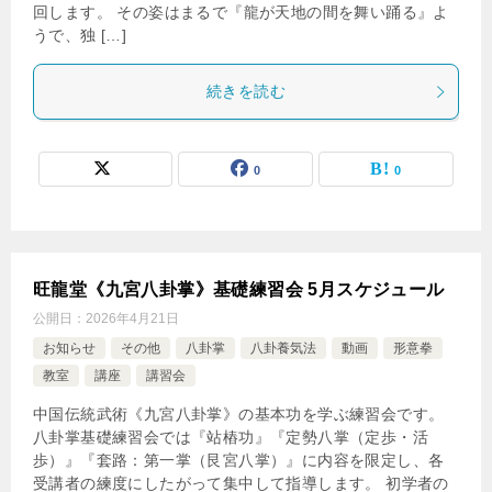
回します。 その姿はまるで『龍が天地の間を舞い踊る』よ
うで、独 […]
続きを読む
0
0
旺龍堂《九宮八卦掌》基礎練習会 5月スケジュール
公開日：
2026年4月21日
お知らせ
その他
八卦掌
八卦養気法
動画
形意拳
教室
講座
講習会
中国伝統武術《九宮八卦掌》の基本功を学ぶ練習会です。
八卦掌基礎練習会では『站樁功』『定勢八掌（定歩・活
歩）』『套路：第一掌（艮宮八掌）』に内容を限定し、各
受講者の練度にしたがって集中して指導します。 初学者の