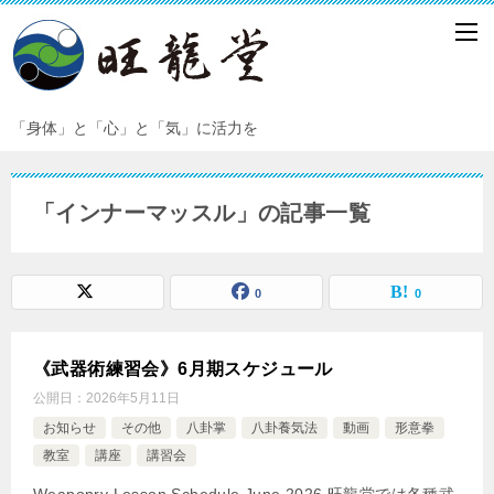
「身体」と「心」と「気」に活力を
「インナーマッスル」の記事一覧
0
0
《武器術練習会》6月期スケジュール
公開日：
2026年5月11日
お知らせ
その他
八卦掌
八卦養気法
動画
形意拳
教室
講座
講習会