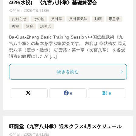
4/29(水祝) 《九宮八卦掌》基礎練習会
公開日：
2026年3月18日
お知らせ
その他
八卦掌
八卦養気法
動画
形意拳
教室
講座
講習会
Ba-Gua-Zhang Basic Training Session 中国伝統武術《九
宮八卦掌》の基本を学ぶ練習会です。 内容は ◎站樁功 ◎定
勢八掌（定歩・活歩） ◎套路：第一掌（艮宮八掌） を各受
講者の練度にしたが […]
続きを読む
0
0
旺龍堂《九宮八卦掌》通常クラス4月スケジュール
公開日：
2026年3月18日