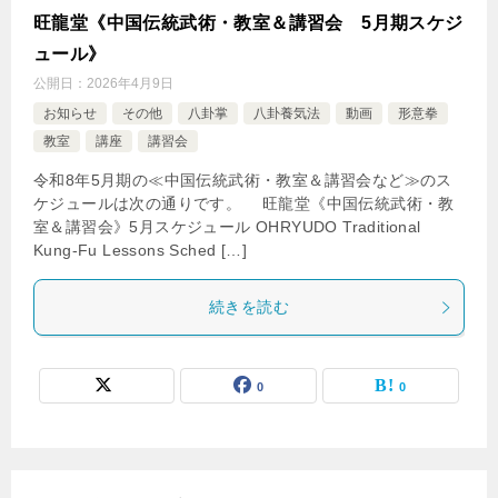
旺龍堂《中国伝統武術・教室＆講習会 5月期スケジ
ュール》
公開日：
2026年4月9日
お知らせ
その他
八卦掌
八卦養気法
動画
形意拳
教室
講座
講習会
令和8年5月期の≪中国伝統武術・教室＆講習会など≫のス
ケジュールは次の通りです。 旺龍堂《中国伝統武術・教
室＆講習会》5月スケジュール OHRYUDO Traditional
Kung-Fu Lessons Sched […]
続きを読む
0
0