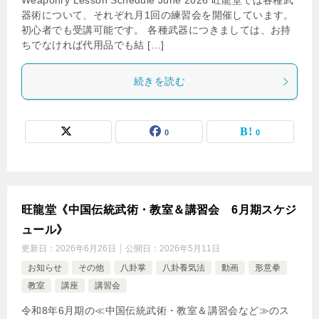
Weaponry Lesson Schedule June 2026 旺龍堂では各種武
器術について、それぞれ月1回の練習会を開催しています。
初心者でも受講可能です。 各種武器につきましては、お持
ちでなければ代用品でも結 […]
続きを読む
0
0
旺龍堂《中国伝統武術・教室＆講習会 6月期スケジ
ュール》
更新日：
2026年6月26日
公開日：
2026年5月11日
お知らせ
その他
八卦掌
八卦養気法
動画
形意拳
教室
講座
講習会
令和8年6月期の≪中国伝統武術・教室＆講習会など≫のス